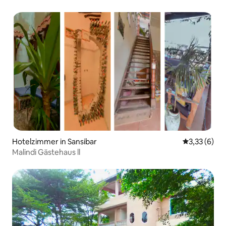
Hotelzimmer in Sansibar
Durchschnit
3,33 (6)
Malindi Gästehaus ll