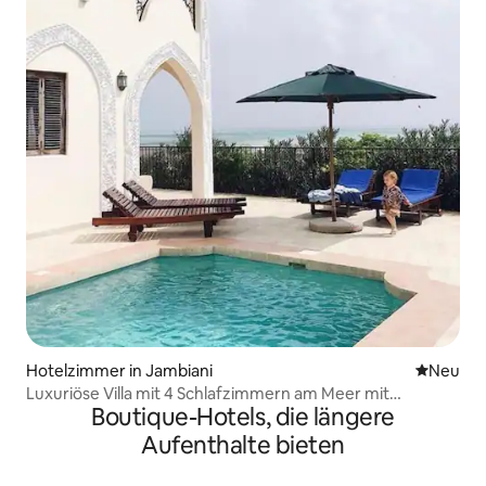
Hotelzimmer in Jambiani
Neue Unt
Neu
Luxuriöse Villa mit 4 Schlafzimmern am Meer mit
Boutique-Hotels, die längere
privatem Pool in Paje
Aufenthalte bieten