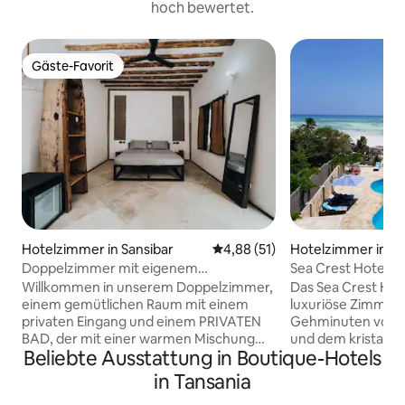
hoch bewertet.
Gäste-Favorit
Gäste-Favorit
Hotelzimmer in Sansibar
Durchschnittliche Bewertung: 
4,88 (51)
Hotelzimmer in Ca
Doppelzimmer mit eigenem
Sea Crest Hotel/ 
Badezimmer
Willkommen in unserem Doppelzimmer,
Das Sea Crest Hot
einem gemütlichen Raum mit einem
luxuriöse Zimmer,
privaten Eingang und einem PRIVATEN
Gehminuten vom 
BAD, der mit einer warmen Mischung
und dem kristallk
Beliebte Ausstattung in Boutique-Hotels
aus recycelten Materialien und
Strände im Indis
afrikanisch inspirierten Details gestaltet
Küstenwohndorf im
in Tansania
wurde. Das Zimmer verfügt über
sind. Genießen Sie