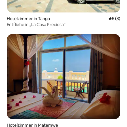
Hotelzimmer in Tanga
Durchsch
5 (3)
Entfliehe in „La Casa Preciosa“
Hotelzimmer in Matemwe