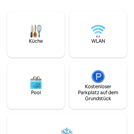
Klimaanlage, Warmwasser, einen
malerischen Küste
sicheren Safe und Highspeed-Glasfaser-
Wasser des Indisc
INTERNET. Du musst dir keine Sorgen um
Privatsphäre Ihre
Stromausfälle machen – wir haben einen
oder entspannen S
GENERATOR, um die wesentlichen
luxuriösen Kingsiz
Dienste am Laufen zu halten.
mit dem Moskitonet
FRÜHSTÜCK und Brunch sind täglich von
Grundstück befind
8:00 Uhr bis 22:00 Uhr erhältlich, mit
Zanzibar, in der N
Küche
WLAN
einem exklusiven ERMÄSSIGTEN Paket
für Hausgäste.
Kostenloser
Pool
Parkplatz auf dem
Grundstück