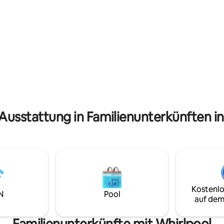
Inneren findest du komfortable
mer mit eigenem Bad, eine
ausgestattete Schlafzimmer u
und einen großen privaten
Badezimmer, während draußen
t einem Infinity-Pool. Zu den
ruhiger Rückzugsort inmitten v
stungen gehören ein
Grün auf dich wartet. Ideal für 
lter, tägliche Reinigung, Koch,
Familien oder Freunde, die ein
 und kostenfreies WLAN. Ein
Urlaub mit einem Hauch von 
transfer steht gegen Aufpreis
suchen.
gung.
 Ausstattung in Familienunterkünften in
Kostenlo
N
Pool
auf dem
Familienunterkünfte mit Whirlpool