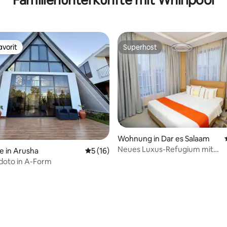
vorit
Superhost
vorit
Superhost
Wohnung in Dar es Salaam
Neues Luxus-Refugium mit
e in Arusha
Durchschnittliche Bewertung: 5 von 5, 
5 (16)
Pool+Whirlpool 1d @Arikays H
rdoto in A-Form
Bewertung: 5 von 5, 27 Bewertungen