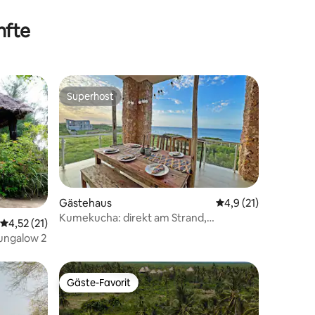
nfte
Superhost
Superhost
13 Bewertungen
Gästehaus
Durchschnittliche B
4,9 (21)
Kumekucha: direkt am Strand,
Durchschnittliche Bewertung: 4,52 von 5, 21 Bewertungen
4,52 (21)
9 Personen, kostenloser Transport
 Bungalow 2
Gäste-Favorit
Gäste-Favorit