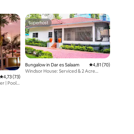
Superhost
Superhost
Bungalow in Dar es Salaam
Durchschnittliche Be
4,81 (70)
 6 Bewertungen
Windsor House: Serviced & 2 Acre
Durchschnittliche Bewertung: 4,73 von 5, 73 Bewertungen
4,73 (73)
verzauberter Garten
r | Pool ·
ach