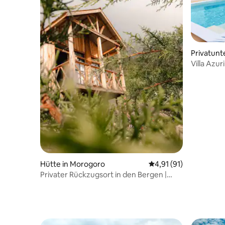
Privatunt
Villa Azur
Hütte in Morogoro
Durchschnittliche Be
4,91 (91)
Privater Rückzugsort in den Bergen |
Atemberaubende Aussichten.