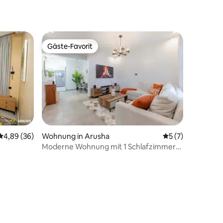
ein.
Gäste-Favorit
Gäste-Favorit
Durchschnittliche Bewertung: 4,89 von 5, 36 Bewertungen
4,89 (36)
Wohnung in Arusha
Durchschnittlich
5 (7)
Moderne Wohnung mit 1 Schlafzimmer
16 Bewertungen
omes
und Badewanne • In der Stadt •
Entspannung pur