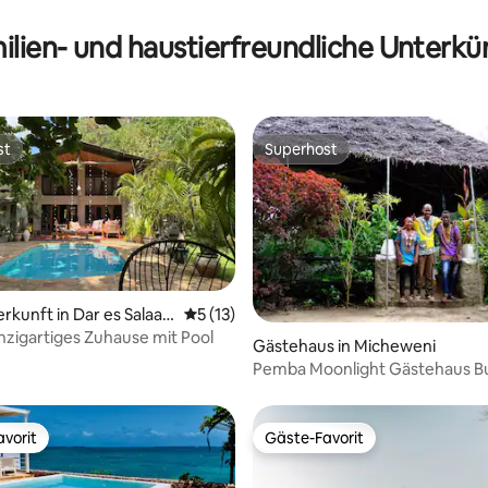
ilien- und haustierfreundliche Unterkü
st
Superhost
st
Superhost
rkunft in Dar es Salaa
Durchschnittliche Bewertung: 5 von 5, 
5 (13)
nzigartiges Zuhause mit Pool
wertung: 4,9 von 5, 73 Bewertungen
Gästehaus in Micheweni
Pemba Moonlight Gästehaus
vorit
Gäste-Favorit
vorit
Gäste-Favorit