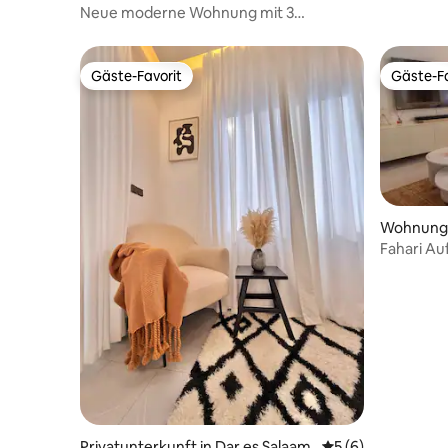
m
Neue moderne Wohnung mit 3
Schlafzimmern, Pool, Fitnessraum und
Whirlpool
Gäste-Favorit
Gäste-Fa
Gäste-Favorit
Gäste-Fa
Wohnung 
Fahari Au
Privatunterkunft in Dar es Salaam
Durchschnittliche
5 (6)