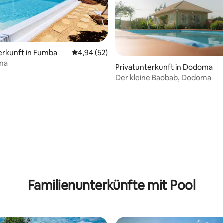
erkunft in Fumba
Durchschnittliche Bewertung: 4,94 von 5, 
4,94 (52)
ina
Privatunterkunft in Dodoma
Der kleine Baobab, Dodoma
wertung: 4,91 von 5, 91 Bewertungen
Familienunterkünfte mit Pool