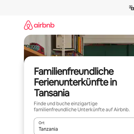
Zu
Inhalten
springen
Familienfreundliche
Ferienunterkünfte in
Tansania
Finde und buche einzigartige
familienfreundliche Unterkünfte auf Airbnb.
Ort
Wenn Ergebnisse verfügbar sind, navigiere mit d