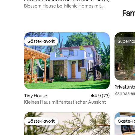
Blossom House bei Micnic Homes mit
Fam
Sauna und Pool
Gäste-Favorit
Superho
Gäste-Favorit
Superho
Privatunte
m
Zannas ei
Tiny House
Durchschnittliche Be
4,9 (73)
Kleines Haus mit fantastischer Aussicht
Gäste-Favorit
Gäste-Fa
Gäste-Favorit
Gäste-Fa