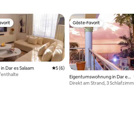
vorit
Gäste-Favorit
vorit
Gäste-Favorit
in Dar es Salaam
Durchschnittliche Bewertung: 5 von 5,
5 (6)
fenthalte
Eigentumswohnung in Dar es
Salaam
Direkt am Strand, 3 Schlafzimme
Kostenlose Wäsche | Mbezi Be
 Bewertung: 5 von 5, 6 Bewertungen