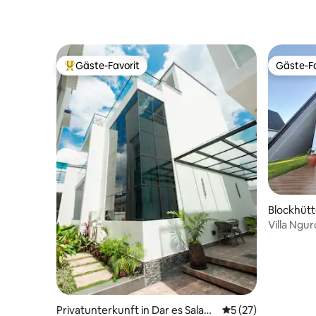
Gäste-Favorit
Gäste-Fa
Beliebter Gäste-Favorit.
Gäste-Fa
Blockhütt
Villa Ngu
Privatunterkunft in Dar es Salaa
Durchschnittliche 
5 (27)