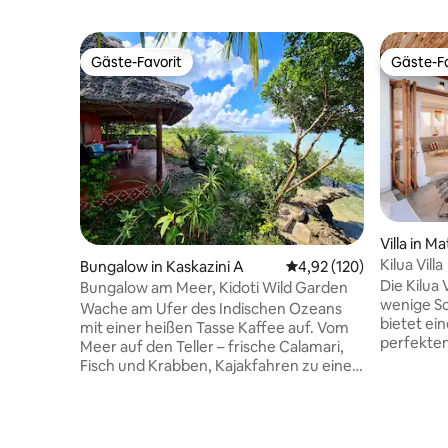
Gäste-Favorit
Gäste-Fa
Gäste-Favorit
Gäste-Fa
Villa in 
Kilua Villa
Bungalow in Kaskazini A
Durchschnittliche Bewe
4,92 (120)
Die Kilua 
Bungalow am Meer, Kidoti Wild Garden
wenige Sc
Wache am Ufer des Indischen Ozeans
bietet ei
mit einer heißen Tasse Kaffee auf. Vom
perfekten
Meer auf den Teller – frische Calamari,
ist Matem
Fisch und Krabben, Kajakfahren zu einer
die Komfo
Insel, Sonnenuntergänge,
Die Villa 
Mondaufgänge und Lagerfeuerabende
Familient
im Restaurant/in der Lounge am Wasser
bietet g
beobachten. Faule Hängemattentage,