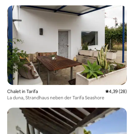
Chalet in Tarifa
Durchschnittl
4,39 (28)
La duna, Strandhaus neben der Tarifa Seashore