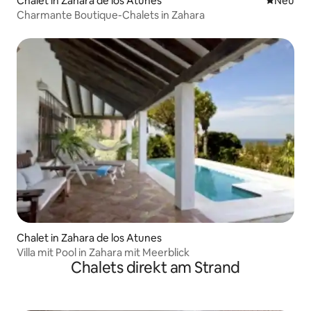
Chalet in Zahara de los Atunes
Neue Unt
Neu
Charmante Boutique-Chalets in Zahara
Chalet in Zahara de los Atunes
Villa mit Pool in Zahara mit Meerblick
Chalets direkt am Strand