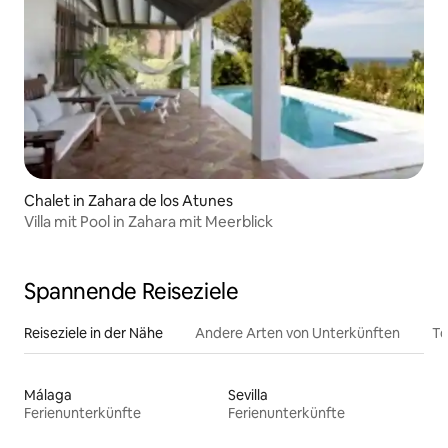
Chalet in Zahara de los Atunes
Villa mit Pool in Zahara mit Meerblick
Spannende Reiseziele
Reiseziele in der Nähe
Andere Arten von Unterkünften
To
Málaga
Sevilla
Ferienunterkünfte
Ferienunterkünfte