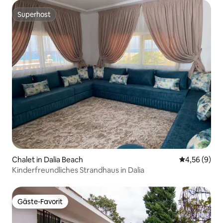
Superhost
Superhost
Chalet in Dalia Beach
Durchschnitt
4,56 (9)
Kinderfreundliches Strandhaus in Dalia
Gäste-Favorit
Gäste-Favorit