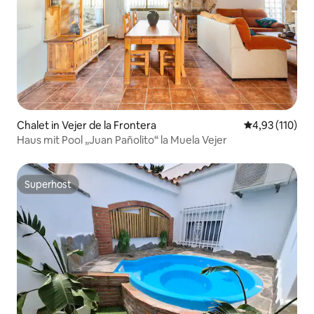
Chalet in Vejer de la Frontera
Durchschnittl
4,93 (110)
Haus mit Pool „Juan Pañolito“ la Muela Vejer
Superhost
Superhost