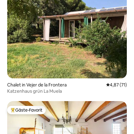
Chalet in Vejer de la Frontera
Durchschnitt
4,87 (71)
Katzenhaus grün La Muela
Gäste-Favorit
Beliebter Gäste-Favorit.