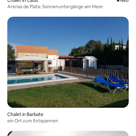
Chalet in Cádiz
Neue Unt
Neu
Arenas de Plata: Sonnenuntergänge am Meer
Chalet in Barbate
ein Ort zum Entspannen