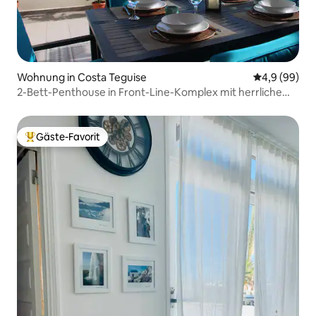
Wohnung in Costa Teguise
Durchschnitt
4,9 (99)
2-Bett-Penthouse in Front-Line-Komplex mit herrlichem
Meerblick und Pool
Gäste-Favorit
Beliebter Gäste-Favorit.