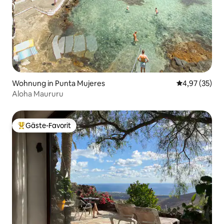
Wohnung in Punta Mujeres
Durchschnitt
4,97 (35)
Aloha Maururu
Gäste-Favorit
Beliebter Gäste-Favorit.