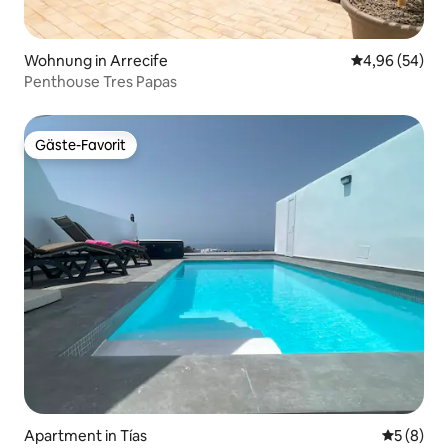
Wohnung in Arrecife
Durchschnittl
4,96 (54)
Penthouse Tres Papas
Gäste-Favorit
Gäste-Favorit
Apartment in Tías
Durchschn
5 (8)