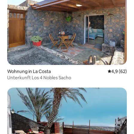
Wohnung in La Costa
Durchschnitt
4,9 (62)
Unterkunft Los 4 Nobles Sacho