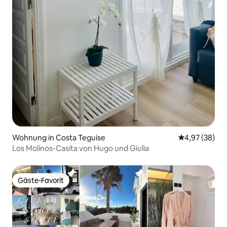
Wohnung in Costa Teguise
Durchschnittl
4,97 (38)
Los Molinos-Casita von Hugo und Giulia
Gäste-Favorit
Gäste-Favorit