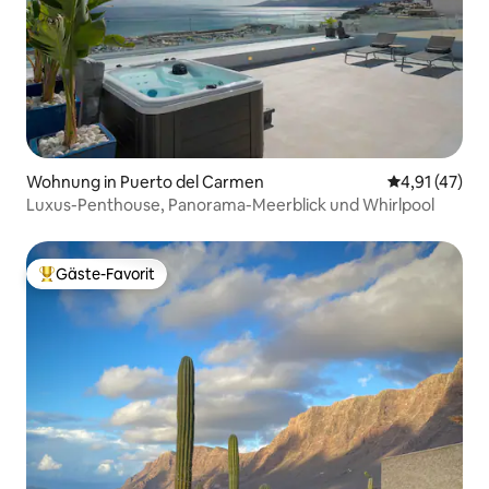
Wohnung in Puerto del Carmen
Durchschnitt
4,91 (47)
Luxus-Penthouse, Panorama-Meerblick und Whirlpool
Gäste-Favorit
Beliebter Gäste-Favorit.