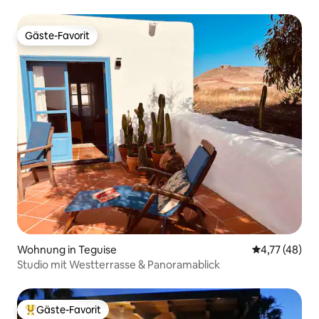
Gäste-Favorit
Gäste-Favorit
Wohnung in Teguise
Durchschnitt
4,77 (48)
Studio mit Westterrasse & Panoramablick
Gäste-Favorit
Beliebter Gäste-Favorit.