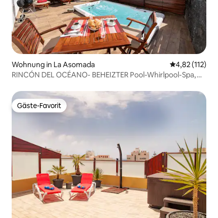
Wohnung in La Asomada
Durchschnittl
4,82 (112)
RINCÓN DEL OCÉANO- BEHEIZTER Pool-Whirlpool-Spa,
Klimaanlage
Gäste-Favorit
Gäste-Favorit