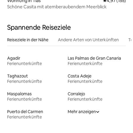
Wohnung in Tías
Durchschnittl
4,97 (155)
Schöne Casita mit atemberaubendem Meerblick
Spannende Reiseziele
Reiseziele in der Nähe
Andere Arten von Unterkünften
To
Agadir
Las Palmas de Gran Canaria
Ferienunterkünfte
Ferienunterkünfte
Taghazout
Costa Adeje
Ferienunterkünfte
Ferienunterkünfte
Maspalomas
Corralejo
Ferienunterkünfte
Ferienunterkünfte
Puerto del Carmen
Mehr anzeigen
Ferienunterkünfte