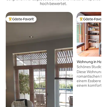
hoch bewertet.
Gäste-Favorit
Gäste-Favorit
Beliebter Gäste-Favorit.
Beliebter Gäste-F
Wohnung in Haría
Schönes Studio im
Diese Wohnung be
romantischen King
einem Essbereich m
einem komfortabl
einer kleinen, gut
Küche, einem gro
Schrankraum, Inte
Wohnbereich öffne