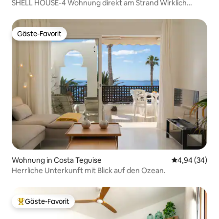
SHELL HOUSE-4 Wohnung direkt am Strand Wirklich
erstaunlich|
Gäste-Favorit
Gäste-Favorit
Wohnung in Costa Teguise
Durchschnittl
4,94 (34)
Herrliche Unterkunft mit Blick auf den Ozean.
Gäste-Favorit
Beliebter Gäste-Favorit.