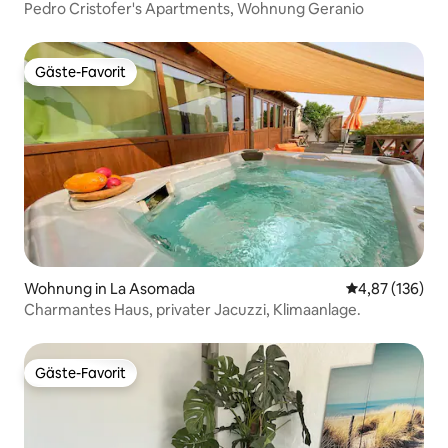
Pedro Cristofer's Apartments, Wohnung Geranio
Gäste-Favorit
Gäste-Favorit
Wohnung in La Asomada
Durchschnittl
4,87 (136)
Charmantes Haus, privater Jacuzzi, Klimaanlage.
Gäste-Favorit
Gäste-Favorit