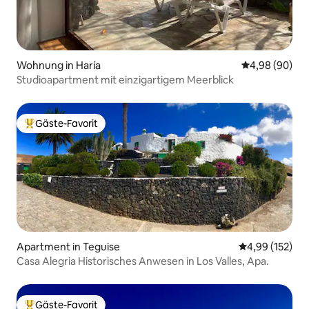
Wohnung in Haría
Durchschnittl
4,98 (90)
Studioapartment mit einzigartigem Meerblick
Gäste-Favorit
Beliebter Gäste-Favorit.
Apartment in Teguise
Durchschnittl
4,99 (152)
Casa Alegria Historisches Anwesen in Los Valles, Apa.
Gäste-Favorit