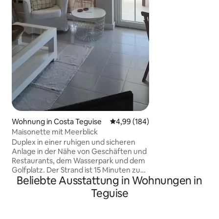
Terrasse und dem 
Erwachsene, Schlaf
Kinder. Der große 
Warmwasserbereite
deine Dusche niema
Innenheizung bese
Beschwerden von 
Winternächten, di
manchmal erlebt.
Wohnung in Costa Teguise
Durchschnittliche Bewertung: 4
4,99 (184)
Maisonette mit Meerblick
Duplex in einer ruhigen und sicheren
Anlage in der Nähe von Geschäften und
Restaurants, dem Wasserpark und dem
Golfplatz. Der Strand ist 15 Minuten zu
Beliebte Ausstattung in Wohnungen in
Fuß entfernt mit einem schönen
Spaziergang am Meer. Gegenüber der
Teguise
Anlage befindet sich ein kleiner
Supermarkt und 10 Minuten entfernt
das Fitnessstudio Santa Rosa Sport.