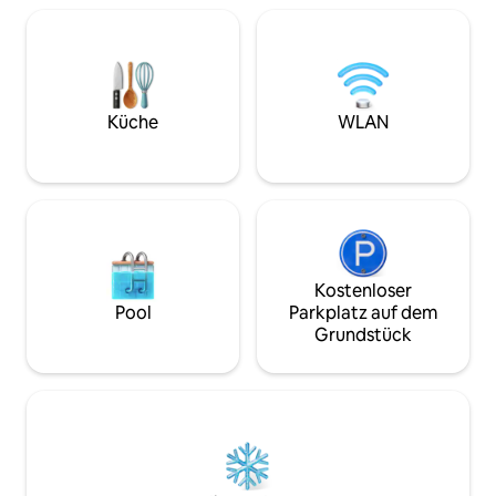
Aufgrund der Lage ist ein Auto nicht
unbedingt erforderlich, da es eine 5
Minuten vom Haus entfernte
Bushaltestelle gibt, die Sie mit der
Hauptstadt Arrecife verbindet, aber
wenn Sie eines mieten möchten, gibt es
Küche
WLAN
kostenlose Parkplätze vor dem Haus.
Kostenloser
Pool
Parkplatz auf dem
Grundstück