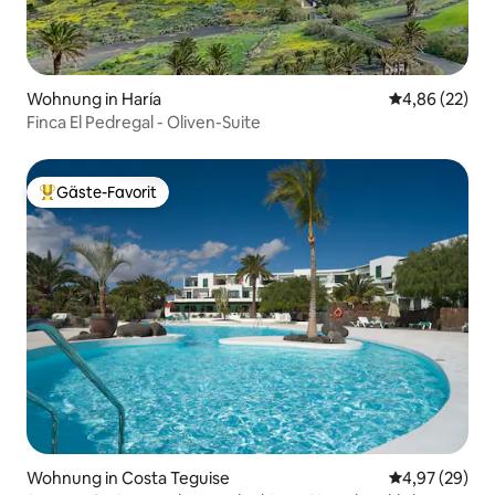
Wohnung in Haría
Durchschnittl
4,86 (22)
Finca El Pedregal - Oliven-Suite
Gäste-Favorit
Beliebter Gäste-Favorit.
Wohnung in Costa Teguise
Durchschnittl
4,97 (29)