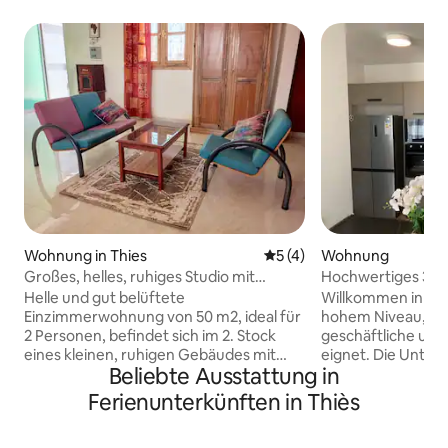
Wohnung in Thies
Durchschnittliche Bewertu
5 (4)
Wohnung
Großes, helles, ruhiges Studio mit
Hochwertiges 3-
eigener Terrasse
2 Büros
Helle und gut belüftete
Willkommen in ei
Einzimmerwohnung von 50 m2, ideal für
hohem Niveau, das 
2 Personen, befindet sich im 2. Stock
geschäftliche und
eines kleinen, ruhigen Gebäudes mit
eignet. Die Unterkunft verfügt über 2
Beliebte Ausstattung in
großem Garten mit Bäumen. Schöne
geräumige Schlaf
Terrasse zum Entspannen. Praktische
Badezimmern, ei
Ferienunterkünften in Thiès
Lage hinter dem Centre Culturel
Wohnzimmer und 2
Régional, 20 Minuten zu Fuß vom
Voll ausgestattet