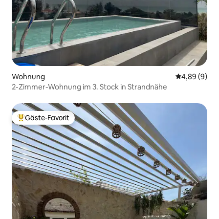
Wohnung
Durchschnitt
4,89 (9)
2-Zimmer-Wohnung im 3. Stock in Strandnähe
Gäste-Favorit
Beliebter Gäste-Favorit.