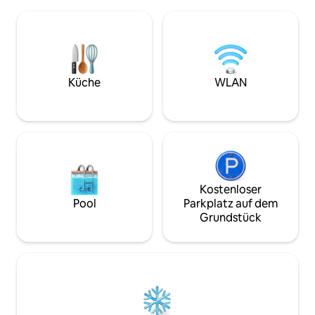
Stadtzentrum entfernt, auch mit
Waschmaschine, K
öffentlichen Verkehrsmitteln erreichbar.
hochwertige Bett
Das Studio verfügt über einen
optimalen Komfort
Wohnbereich, einen Schlafbereich mit
rund um die Uhr ge
Doppelbett, eine ausgestattete Küche,
Bewachung, Vide
Klimaanlage, WLAN und einen
Parkplatz. Saubere, ruhige und
Warmwasserbereiter. Die Unterkunft ist
bezugsfertige Unt
Küche
WLAN
sauber und gemütlich für einen
Führungskräfte, E
angenehmen Aufenthalt.
Geschäftsreisend
Kostenloser
Pool
Parkplatz auf dem
Grundstück