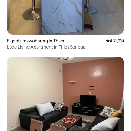
Eigentumswohnung in Thies
Durchschnit
4,7 (23)
Luxe Living Apartment in Thies Senegal