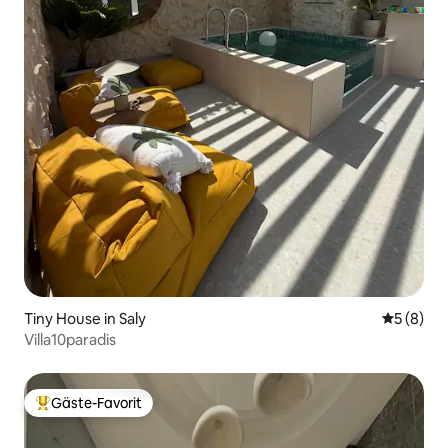
Tiny House in Saly
Durchschn
5 (8)
Villa10paradis
Gäste-Favorit
Beliebter Gäste-Favorit.