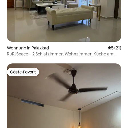
Wohnung in Palakkad
Durchschn
5 (21)
RuRi Space – 2 Schlafzimmer, Wohnzimmer, Küche am
Fluss
Gäste-Favorit
Gäste-Favorit