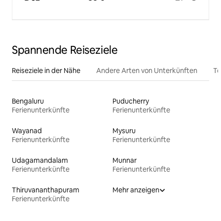
Spannende Reiseziele
Reiseziele in der Nähe
Andere Arten von Unterkünften
To
Bengaluru
Puducherry
Ferienunterkünfte
Ferienunterkünfte
Wayanad
Mysuru
Ferienunterkünfte
Ferienunterkünfte
Udagamandalam
Munnar
Ferienunterkünfte
Ferienunterkünfte
Thiruvananthapuram
Mehr anzeigen
Ferienunterkünfte