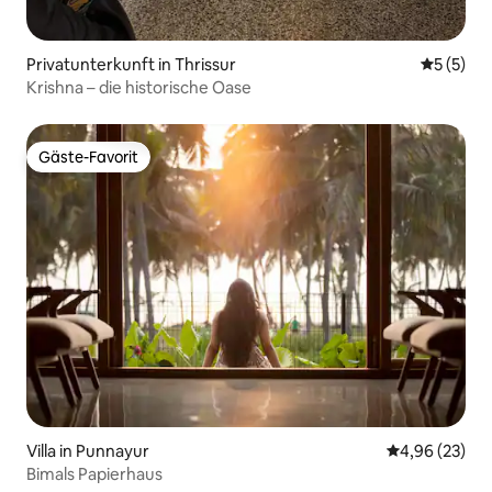
Privatunterkunft in Thrissur
Durchsch
5 (5)
Krishna – die historische Oase
Gäste-Favorit
Gäste-Favorit
Villa in Punnayur
Durchschnittl
4,96 (23)
Bimals Papierhaus