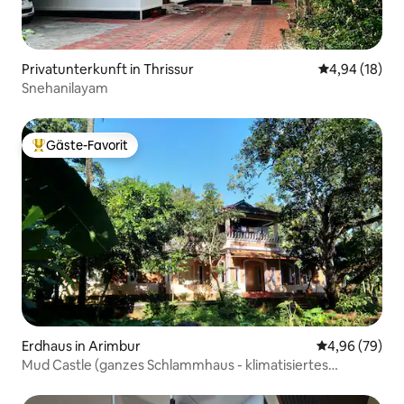
Privatunterkunft in Thrissur
Durchschnitt
4,94 (18)
Snehanilayam
Gäste-Favorit
Beliebter Gäste-Favorit.
Erdhaus in Arimbur
Durchschnittl
4,96 (79)
Mud Castle (ganzes Schlammhaus - klimatisiertes
Hauptschlafzimmer)