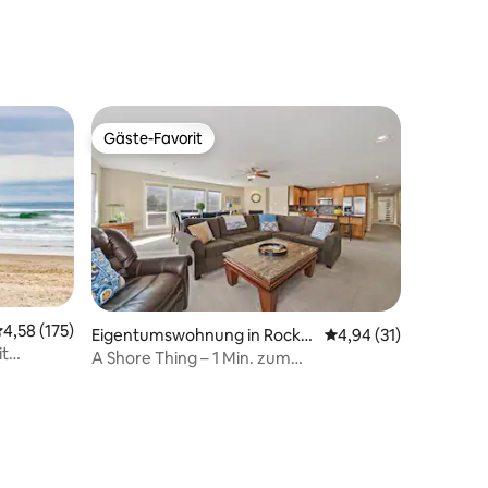
Gäste-Favorit
Gäste-Favorit
urchschnittliche Bewertung: 4,58 von 5, 175 Bewertungen
4,58 (175)
Eigentumswohnung in Rocka
Durchschnittliche Be
4,94 (31)
t
way Beach
A Shore Thing – 1 Min. zum
Strand/hundefreundlich