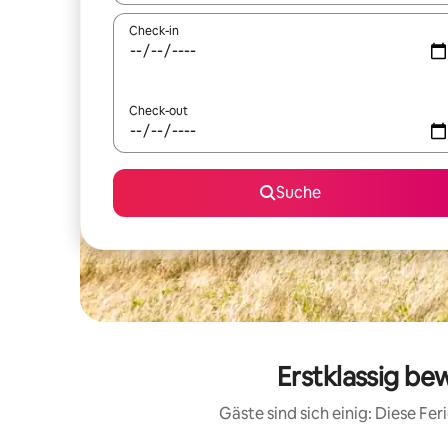
Check-in
Check-out
Suche
Erstklassig b
Gäste sind sich einig: Diese F