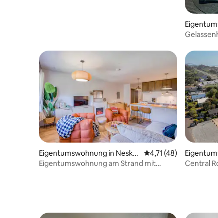
Eigentum
way Beac
Gelassenheit am 
Badezimm
Eigentumswohnung in Nesko
Durchschnittliche Be
4,71 (48)
Eigentum
win
way Beac
Eigentumswohnung am Strand mit
Central R
Balkon und Kamin in
haustierf