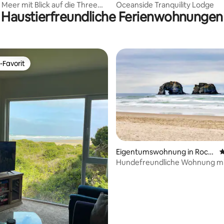
mook
 Meer mit Blick auf die Three
Oceanside Tranquility Lodge
Haustierfreundliche Ferienwohnungen
ks
-Favorit
r Gäste-Favorit.
Eigentumswohnung in Rock
D
ertung: 4,58 von 5, 33 Bewertungen
away Beach
Hundefreundliche Wohnung mi
Whirlpool-Badewanne