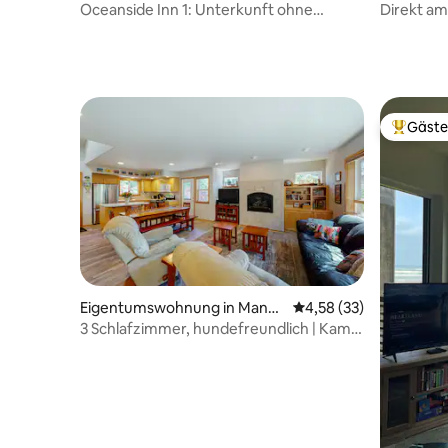
nside
mook
Oceanside Inn 1: Unterkunft ohne
Direkt am
Haustiere. Haustiere sind nicht erlaubt.
Arch Roc
Gäste
Beliebte
Eigentumswohnung in Manza
Durchschnittliche Bew
4,58 (33)
nita
3 Schlafzimmer, hundefreundlich | Kamin
| Terrasse