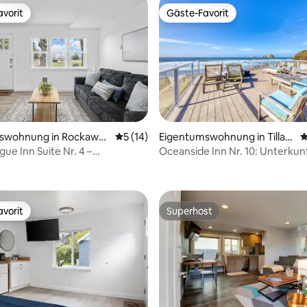
vorit
Gäste-Favorit
vorit
Gäste-Favorit
swohnung in Rockaway
Durchschnittliche Bewertung: 5 von 5, 
5 (14)
Eigentumswohnung in Tillam
D
ook
ue Inn Suite Nr. 4 –
Oceanside Inn Nr. 10: Unterkun
ertung: 4,94 von 5, 96 Bewertungen
swohnung mit 1 Schlafzimmer |
Haustiere. Haustiere sind nicht 
m Meer
vorit
Superhost
vorit
Superhost