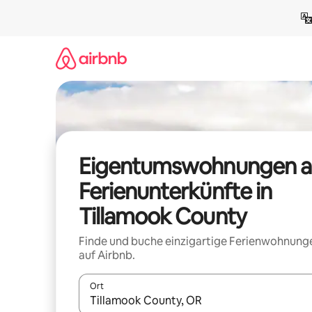
Zu
Inhalten
springen
Eigentumswohnungen a
Ferienunterkünfte in
Tillamook County
Finde und buche einzigartige Ferienwohnung
auf Airbnb.
Ort
Wenn Ergebnisse verfügbar sind, navigiere mit d