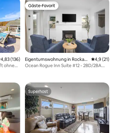
Gäste-Favorit
Gäste-Favorit
14 Bewertungen
urchschnittliche Bewertung: 4,83 von 5, 136 Bewertungen
4,83 (136)
Eigentumswohnung in Rockaw
Durchschnittliche B
4,9 (21)
ay Beach
ft ohne
Ocean Rogue Inn Suite #12 - 2BD/2BA
erlaubt.
Eigentumswohnung
Superhost
Superhost