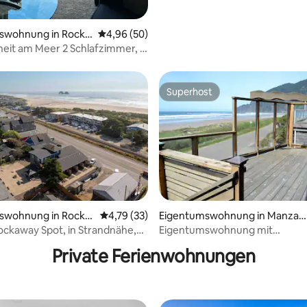
swohnung in Rocka
Durchschnittliche Bewertung: 4,96 von 5, 
4,96 (50)
h
Meer 2 Schlafzimmer, 2
er Strand, Haustiere
Superhost
Superhost
wertung: 4,71 von 5, 48 Bewertungen
swohnung in Rocka
Durchschnittliche Bewertung: 4,79 von 5, 
4,79 (33)
Eigentumswohnung in Manzan
h
ita
ockaway Spot, in Strandnähe,
Eigentumswohnung mit
reundlich #4
3 Schlafzimmern direkt am Mee
Private Ferienwohnungen
atemberaubender Aussicht, 1 