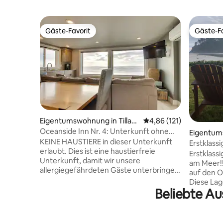
Gäste-Favorit
Gäste-Fa
Gäste-Favorit
Gäste-Fa
Eigentumswohnung in Tillam
Durchschnittliche Bew
4,86 (121)
ook
Oceanside Inn Nr. 4: Unterkunft ohne
Eigentum
Haustiere. Haustiere sind nicht erlaubt.
KEINE HAUSTIERE in dieser Unterkunft
owin
Erstklass
erlaubt. Dies ist eine haustierfreie
Schritte 
Erstklass
Unterkunft, damit wir unsere
am Meer!
allergiegefährdeten Gäste unterbringen
auf den O
können. Buche diese Unterkunft nicht,
Diese Lag
wenn du ein Haustier hast. Kürzlich
Beliebte Au
frisch ren
renovierte Wohnung mit 1 Schlafzimmer
Eigentum
am Meer für 4 Gäste mit
Stock/Erd
atemberaubendem Meerblick und
Blick auf