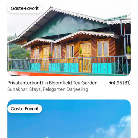
Gäste-Favorit
Gäste-Favorit
Privatunterkunft in Bloomfield Tea Garden
Durchschnitt
4,95 (81)
Sunakhari Stays, Felsgarten Darjeeling
Gäste-Favorit
Gäste-Favorit