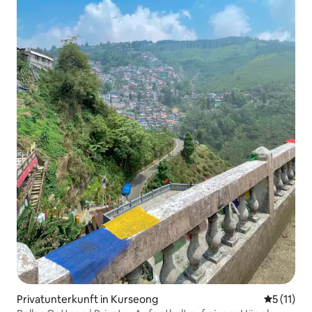
Privatunterkunft in Kurseong
Durchschn
5 (11)