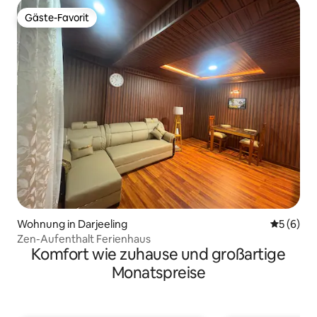
Gäste-Favorit
Gäste-Favorit
Wohnung in Darjeeling
Durchschn
5 (6)
Zen-Aufenthalt Ferienhaus
Komfort wie zuhause und großartige
Monatspreise