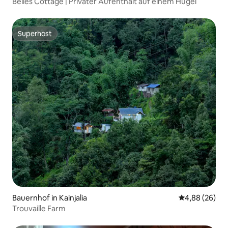
Belles Cottage | Privater Aufenthalt auf einem Hügel
Superhost
Superhost
Bauernhof in Kainjalia
Durchschnittl
4,88 (26)
Trouvaille Farm