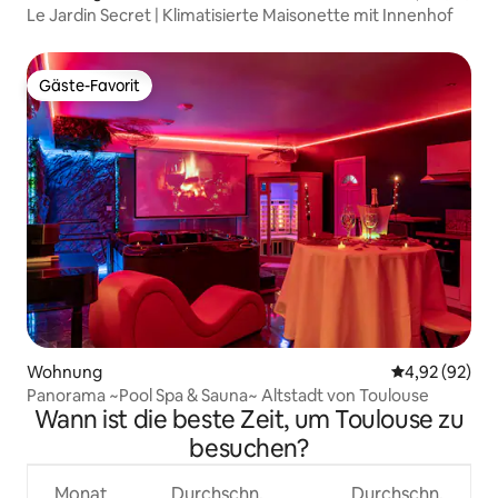
Le Jardin Secret | Klimatisierte Maisonette mit Innenhof
Gäste-Favorit
Gäste-Favorit
Wohnung
Durchschnittl
4,92 (92)
Panorama ~Pool Spa & Sauna~ Altstadt von Toulouse
Wann ist die beste Zeit, um Toulouse zu
besuchen?
Monat
Durchschn.
Durchschn.