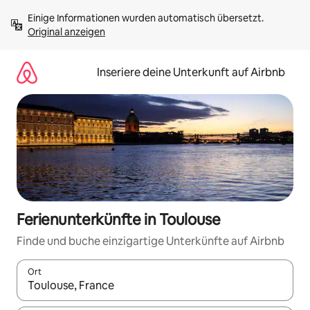
Zu
Einige Informationen wurden automatisch übersetzt. 
Inhalten
Original anzeigen
springen
Inseriere deine Unterkunft auf Airbnb
Ferienunterkünfte in Toulouse
Finde und buche einzigartige Unterkünfte auf Airbnb
Ort
Wenn Ergebnisse verfügbar sind, navigiere mit den Pfeiltaste