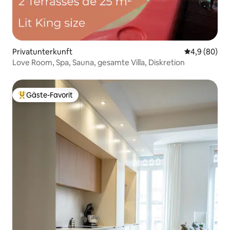
Privatunterkunft
Durchschnitt
4,9 (80)
Love Room, Spa, Sauna, gesamte Villa, Diskretion
Gäste-Favorit
Beliebter Gäste-Favorit.