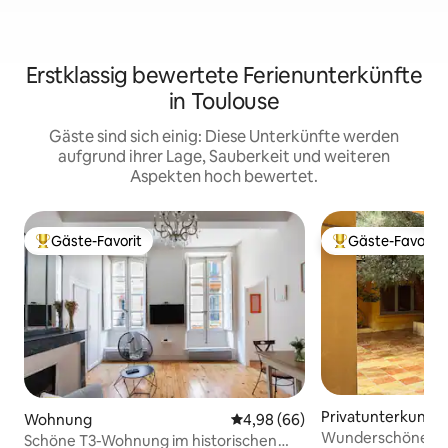
Erstklassig bewertete Ferienunterkünfte
in Toulouse
Gäste sind sich einig: Diese Unterkünfte werden
aufgrund ihrer Lage, Sauberkeit und weiteren
Aspekten hoch bewertet.
Gäste-Favorit
Gäste-Favorit
Beliebter Gäste-Favorit.
Beliebter Gäste-F
Privatunterkunft
Wohnung
Durchschnittliche Bewertung: 
4,98 (66)
Wunderschönes Kü
Schöne T3-Wohnung im historischen