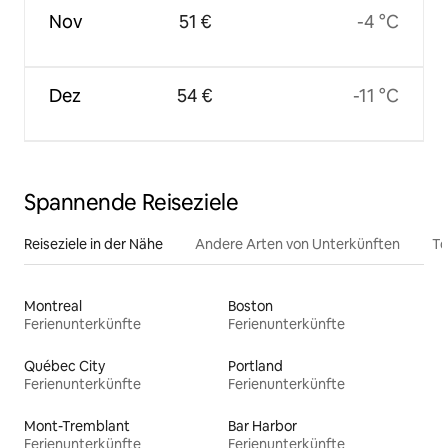
Nov
51 €
-4 °C
Dez
54 €
-11 °C
Spannende Reiseziele
Reiseziele in der Nähe
Andere Arten von Unterkünften
To
Montreal
Boston
Ferienunterkünfte
Ferienunterkünfte
Québec City
Portland
Ferienunterkünfte
Ferienunterkünfte
Mont-Tremblant
Bar Harbor
Ferienunterkünfte
Ferienunterkünfte