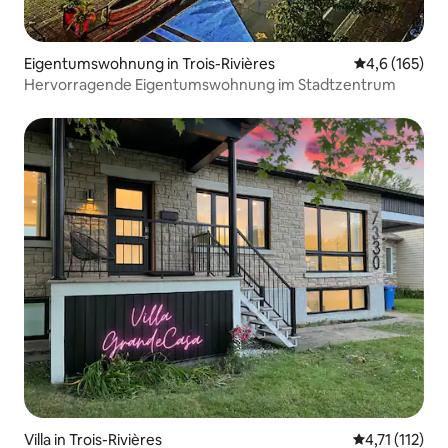
Eigentumswohnung in Trois-Rivières
Durchschnitt
4,6 (165)
Hervorragende Eigentumswohnung im Stadtzentrum
Villa in Trois-Rivières
Durchschnittl
4,71 (112)