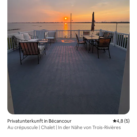
Privatunterkunft in Bécancour
Durchschni
4,8 (5)
Au crépuscule | Chalet | In der Nähe von Trois-Rivières