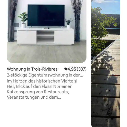
Wohnung in Trois-Rivières
Durchschnittliche Bewertung: 4
4,95 (337)
2-stöckige Eigentumswohnung in der
Altstadt von Trois-Rivières in der Nähe
Im Herzen des historischen Viertels!
des Wassers
Hell, Blick auf den Fluss! Nur einen
Katzensprung von Restaurants,
Veranstaltungen und dem
Amphitheater entfernt. Gegenüber
dem Park Place d’Armes, in einer
kleinen, ruhigen und charmanten Straße
im alten Trois-Rivières. Besser als im
Hotel: 2 Schlafzimmer, 2 Wohnzimmer,