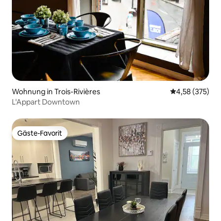
Wohnung in Trois-Rivières
Durchschnittli
4,58 (375)
L'Appart Downtown
Gäste-Favorit
Gäste-Favorit