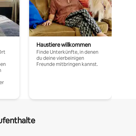
Haustiere willkommen
Ort
Finde Unterkünfte, in denen
du deine vierbeinigen
pen
Freunde mitbringen kannst.
n
er
ufenthalte