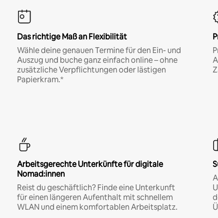
Das richtige Maß an Flexibilität
P
Wähle deine genauen Termine für den Ein- und
P
Auszug und buche ganz einfach online – ohne
A
zusätzliche Verpflichtungen oder lästigen
Z
Papierkram.*
Arbeitsgerechte Unterkünfte für digitale
S
Nomad:innen
A
Reist du geschäftlich? Finde eine Unterkunft
U
für einen längeren Aufenthalt mit schnellem
d
WLAN und einem komfortablen Arbeitsplatz.
Ü