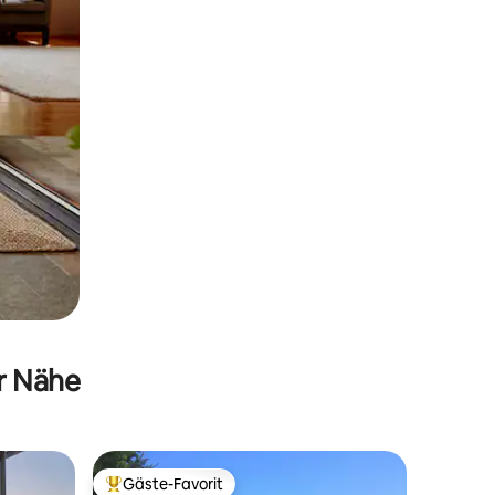
er Nähe
Gäste-Favorit
Beliebter Gäste-Favorit.