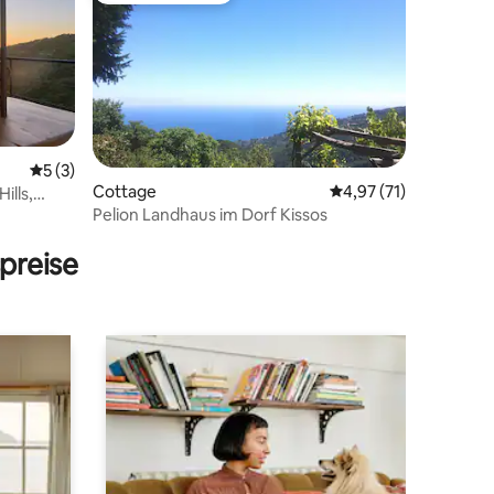
Durchschnittliche Bewertung: 5 von 5, 3 Bewertungen
5 (3)
Cottage
Durchschnittliche Be
4,97 (71)
ills,
Pelion Landhaus im Dorf Kissos
22 Bewertungen
preise