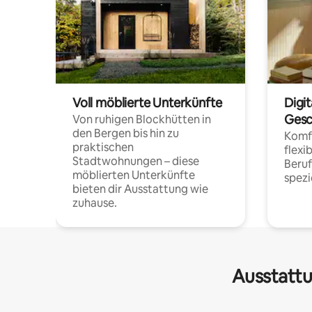
Voll möblierte Unterkünfte
Digi
Gesc
Von ruhigen Blockhütten in
den Bergen bis hin zu
Komfo
praktischen
flexi
Stadtwohnungen – diese
Beru
möblierten Unterkünfte
spezi
bieten dir Ausstattung wie
zuhause.
Ausstattu