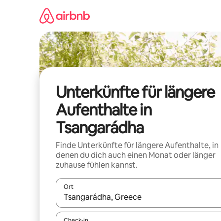
Zu
Inhalten
springen
Unterkünfte für längere
Aufenthalte in
Tsangarádha
Finde Unterkünfte für längere Aufenthalte, in
denen du dich auch einen Monat oder länger
zuhause fühlen kannst.
Ort
Wenn Ergebnisse verfügbar sind, navigiere mit d
Check-in