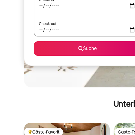
Check-out
Suche
Unterk
Gäste-Favorit
Gäste-Fa
Beliebter Gäste-Favorit.
Gäste-Fa