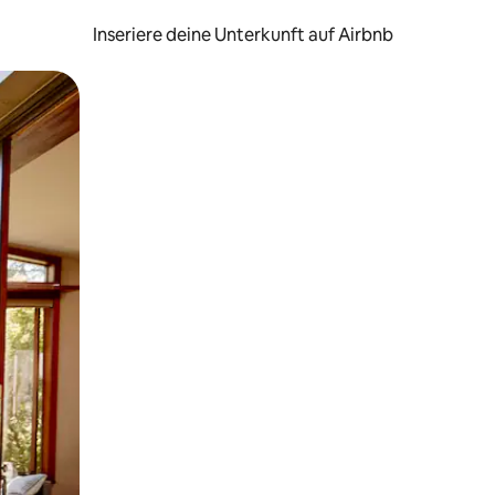
Inseriere deine Unterkunft auf Airbnb
h Berühren oder Wischgesten.