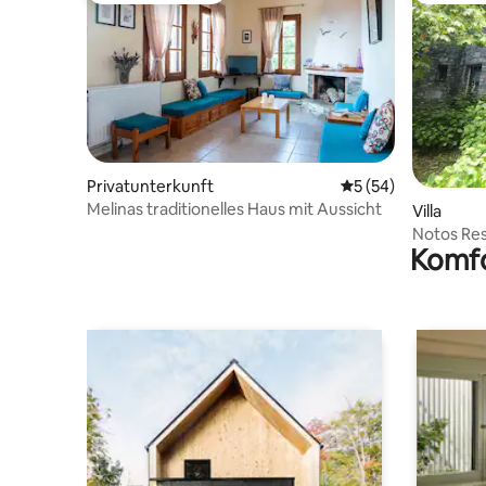
Privatunterkunft
Durchschnittliche 
5 (54)
Melinas traditionelles Haus mit Aussicht
Villa
Notos Res
Komfo