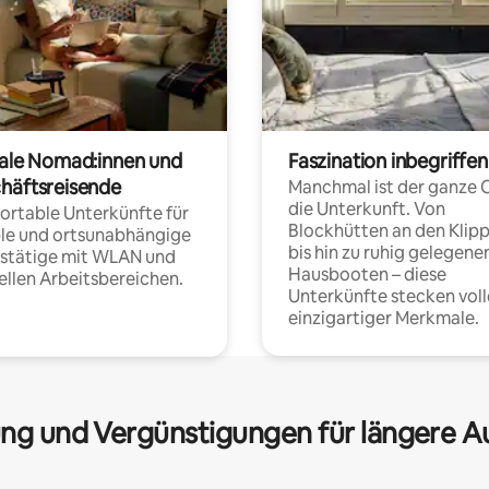
tale Nomad:innen und
Faszination inbegriffen
häftsreisende
Manchmal ist der ganze 
die Unterkunft. Von
rtable Unterkünfte für
Blockhütten an den Klip
ble und ortsunabhängige
bis hin zu ruhig gelegene
fstätige mit WLAN und
Hausbooten – diese
ellen Arbeitsbereichen.
Unterkünfte stecken voll
einzigartiger Merkmale.
ng und Vergünstigungen für längere A