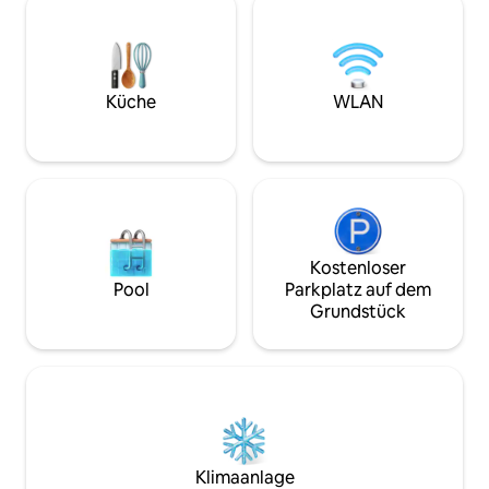
einer Terrasse. Jeder Moment hier
Badezimmer. Die
verspricht Ruhe und unvergessliche
Hauses misst 1000 
Erinnerungen. Buche jetzt für die
jahrhundertealte 
ultimative Auszeit!
der Sonne bieten 
Ihnen zwei Gärten
Küche
WLAN
Gemüse zur Verf
Kostenloser
Pool
Parkplatz auf dem
Grundstück
Klimaanlage