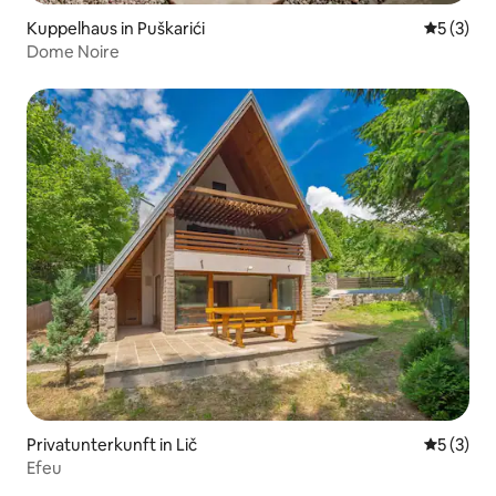
Kuppelhaus in Puškarići
Durchsch
5 (3)
Dome Noire
Privatunterkunft in Lič
Durchsch
5 (3)
Efeu