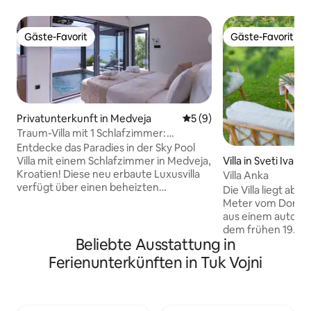
Gäste-Favorit
Gäste-Favorit
Gäste-Favorit
Gäste-Favorit
Privatunterkunft in Medveja
Durchschnittliche Bewertu
5 (9)
Traum-Villa mit 1 Schlafzimmer:
beheizter Pool, Whirlpool und Sauna!
Entdecke das Paradies in der Sky Pool
Villa mit einem Schlafzimmer in Medveja,
Villa in Sveti Ivan
Kroatien! Diese neu erbaute Luxusvilla
Villa Anka
verfügt über einen beheizten
Die Villa liegt abg
Swimmingpool mit atemberaubendem
Meter vom Dorf en
Meerblick. Genieße einen Whirlpool,
aus einem autoch
eine Sauna und einen Grillplatz im Freien
dem frühen 19. J
auf der weitläufigen Terrasse. Im
Beliebte Ausstattung in
neuen Teil, der v
Inneren genießt du eine voll
dominiert wird, di
Ferienunterkünften in Tuk Vojni
ausgestattete Küche, ein gemütliches
Hauses mit dem Ä
Wohnzimmer mit einem 65-Zoll-HDTV
alten Teil des Haus
und ein elegantes Schlafzimmer mit
Schlafzimmer, im n
direktem Zugang zum Poolbereich mit
Wohnzimmer mit K