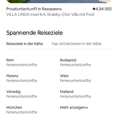
Privatunterkunft in Rasopasno
Durchschnittl
4,94 (65)
VILLA LINDA Insel Krk Shabby-Chic-Villa mit Pool
Spannende Reiseziele
Reiseziele in der Nähe
Top-Attraktionen in der Nähe
Rom
Budapest
Ferienunterkünfte
Ferienunterkünfte
Florenz
Wien
Ferienunterkünfte
Ferienunterkünfte
Venedig
Mailand
Ferienunterkünfte
Ferienunterkünfte
München
Mehr anzeigen
Ferienunterkünfte