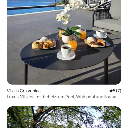
Villa in Crikvenica
Durchsch
5 (7)
Luxus-Villa Ida mit beheiztem Pool, Whirlpool und Sauna