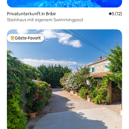
Privatunterkunft in Bribir
Durchschn
5 (12)
Steinhaus mit eigenem Swimmingpool
Gäste-Favorit
Beliebter Gäste-Favorit.