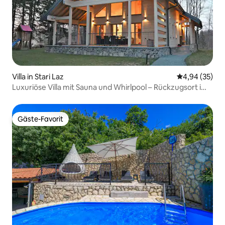
Villa in Stari Laz
Durchschnittl
4,94 (35)
Luxuriöse Villa mit Sauna und Whirlpool – Rückzugsort im
Wald
Gäste-Favorit
Gäste-Favorit