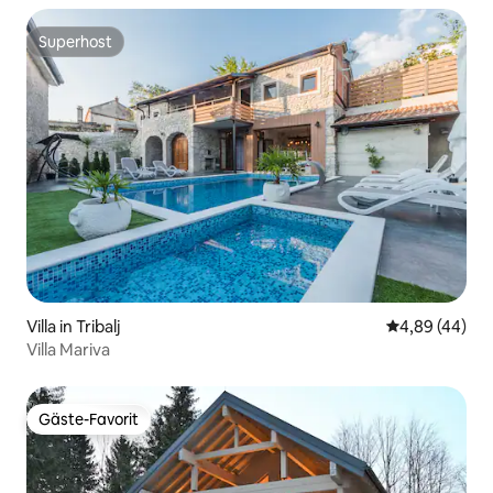
Superhost
Superhost
Villa in Tribalj
Durchschnittl
4,89 (44)
Villa Mariva
Gäste-Favorit
Gäste-Favorit