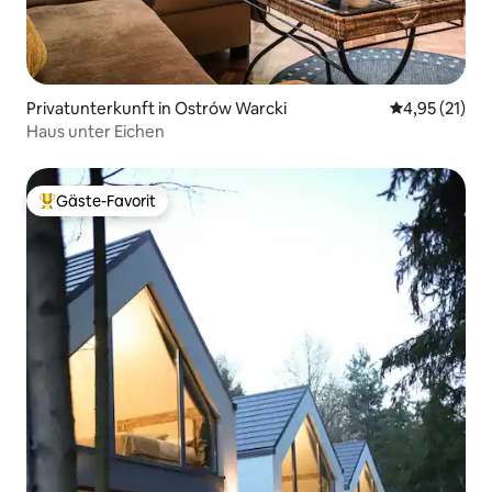
Privatunterkunft in Ostrów Warcki
Durchschnitt
4,95 (21)
Haus unter Eichen
Gäste-Favorit
Beliebter Gäste-Favorit.