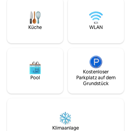
mit einem Grill un
Whirlpool, Billard, Airhockey, Tischtennis,
eingezäunten Hof.
ein Baumhaus, ein SUP-Board und
direkt an den Stall
Fahrräder zur Verfügung. Es ist der
Grünflächen mit T
perfekte Ort für einen Familienurlaub,
Weiden. Es ist ein
eine Reise mit Freunden oder ein
Küche
WLAN
Ausgangspunkt, u
ruhiges Wochenende abseits der Stadt.
erkunden und sich
entspannen.
Kostenloser
Pool
Parkplatz auf dem
Grundstück
Klimaanlage