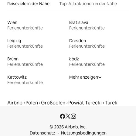
Reiseziele in der Nähe
Top-Attraktionen in der Nähe
Wien
Bratislava
Ferienunterkünfte
Ferienunterkünfte
Leipzig
Dresden
Ferienunterkünfte
Ferienunterkünfte
Brünn
Łódź
Ferienunterkünfte
Ferienunterkünfte
Kattowitz
Mehr anzeigen
Ferienunterkünfte
Airbnb
Polen
Großpolen
Powiat Turecki
Turek
© 2026 Airbnb, Inc.
Datenschutz
Nutzungsbedingungen