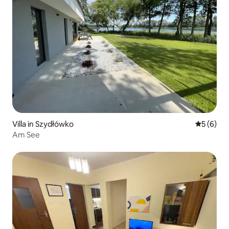
Villa in Szydłówko
Durchschn
5 (6)
Am See