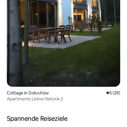
Cottage in Gołuchów
Durchschni
5 (29)
Apartments Leśne Historie 2
Spannende Reiseziele