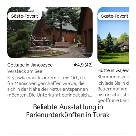
Gäste-Favorit
Gäste-Favorit
Gäste-Favorit
Gäste-Favorit
Cottage in Janoszyce
Durchschnittliche Bewertung:
4,9 (42)
Hütte in Gajewniki
Versteck am See
Stimmungsvolles H
Kryjówka nad Jeziorem ist ein Ort, der
Gajewniki
Ich lade Sie in de
für Menschen geschaffen wurde, die
Bauernhof am Stall
sich in der Nähe der Natur entspannen
historische, stimm
möchten. Die Unterkunft befindet sich
geöffnete Landhaus
im Herzen des Landschaftsparks
Beliebte Ausstattung in
zu 10 Personen un
Brudzeń auf einem eingezäunten
geräumige Schlaf
Grundstück mit eigenem Ufer am See
Ferienunterkünften in Turek
Badezimmer, eine 
Józefowo und bietet Ruhe, Privatsphäre
Küche, ein helle
und Raum zum Entspannen. Den Gästen
einem großen Tisc
stehen eine Terrasse, ein großer Pavillon
und einem TV, ein
mit Grill, eine Feuerstelle, eine Sauna, ein