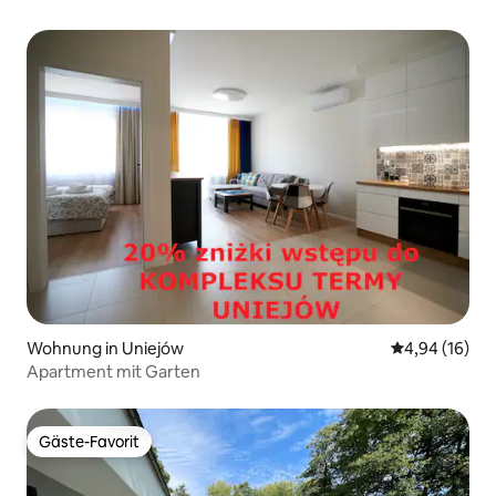
Wohnung in Uniejów
Durchschnitt
4,94 (16)
Apartment mit Garten
Gäste-Favorit
Gäste-Favorit