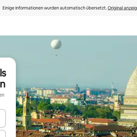
Einige Informationen wurden automatisch übersetzt. 
Original anzei
ls
in
en
en Pfeiltasten nach oben und unten oder erkunde die Ergebnisse durc