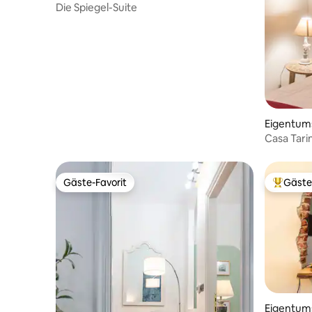
Die Spiegel-Suite
Eigentu
Casa Tari
Nähe des
Gäste-Favorit
Gäste
Gäste-Favorit
Beliebte
Eigentu