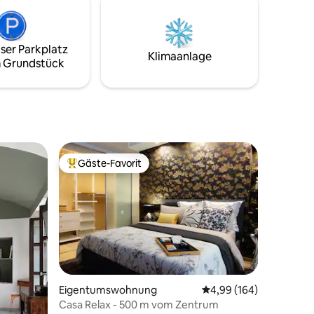
befindet sie sich im dritten Stock ohne
Aufzug.
ser Parkplatz
Klimaanlage
 Grundstück
Gäste-Favorit
Beliebter Gäste-Favorit.
Eigentumswohnung
Durchschnittliche Bew
4,99 (164)
Casa Relax - 500 m vom Zentrum