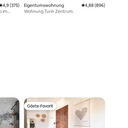
Durchschnittliche Bewertung: 4,9 von 5, 375 Bewertungen
4,9 (375)
Eigentumswohnung
Durchschnittliche Bew
4,88 (896)
o im
Wohnung Turin Zentrum.
Gäste-Favorit
Gäste-Favorit