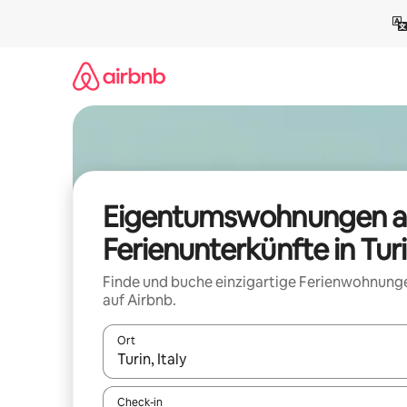
Zu
Inhalten
springen
Eigentumswohnungen a
Ferienunterkünfte in Tur
Finde und buche einzigartige Ferienwohnung
auf Airbnb.
Ort
Wenn Ergebnisse verfügbar sind, navigiere mit d
Check-in