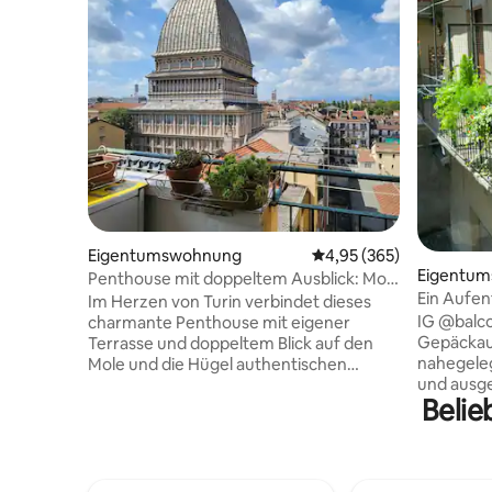
Eigentumswohnung
Durchschnittliche Bewe
4,95 (365)
Eigentu
Penthouse mit doppeltem Ausblick: Mole
Ein Aufent
und die Skyline von Turin
Im Herzen von Turin verbindet dieses
von Turin
IG @balco
charmante Penthouse mit eigener
Gepäckau
Terrasse und doppeltem Blick auf den
nahegele
Mole und die Hügel authentischen
und ausge
Charakter mit durchdachtem Komfort
Belie
verfügbar
für einen echten Aufenthalt, bei dem du
Minuten vo
„wie ein Einheimischer leben“ kannst.
befinden 
Genieße entspannte Frühstücke im
Quadrila
Freien, den Blick auf den
erhaltene
Sonnenuntergang und gemütliche