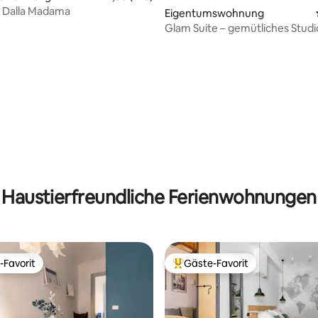
Dalla Madama
Eigentumswohnung
Glam Suite – gemütliches Studi
Herzen von Turin
rtung: 4,88 von 5, 168 Bewertungen
Haustierfreundliche Ferienwohnungen
-Favorit
Gäste-Favorit
r Gäste-Favorit.
Beliebter Gäste-Favorit.