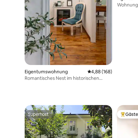
Wohnung 
Eigentumswohnung
Durchschnittliche Bewe
4,88 (168)
Romantisches Nest im historischen
Zentrum – Ägyptisches Museum
Superhost
Gäste
Superhost
Beliebte