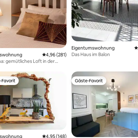
Eigentumswohnung
D
Das Haus im Balon
mswohnung
Durchschnittliche Bewertung: 4,96 von 5, 2
4,96 (281)
na: gemütliches Loft in der
 Zentrums
-Favorit
Gäste-Favorit
r Gäste-Favorit.
Gäste-Favorit
mswohnung
Durchschnittliche Bewertung: 4,95 von 5, 1
4,95 (148)