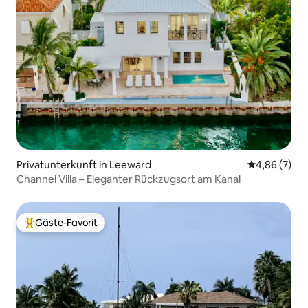
Privatunterkunft in Leeward
Durchschnitt
4,86 (7)
Channel Villa – Eleganter Rückzugsort am Kanal
Gäste-Favorit
Beliebter Gäste-Favorit.