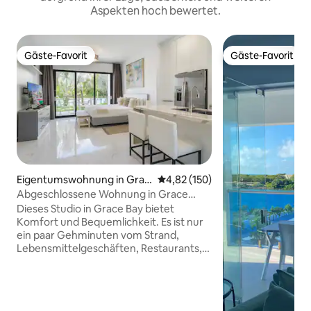
Aspekten hoch bewertet.
Gäste-Favorit
Gäste-Favorit
Gäste-Favorit
Gäste-Favorit
Eigentumswohnung in Grac
Durchschnittliche Bewertung: 4
4,82 (150)
e Bay
Abgeschlossene Wohnung in Grace
Bay/Kurzer Spaziergang zu allem
Dieses Studio in Grace Bay bietet
Komfort und Bequemlichkeit. Es ist nur
ein paar Gehminuten vom Strand,
Lebensmittelgeschäften, Restaurants,
Aktivitäten und einem medizinischen
Zentrum entfernt. Die Caicos Key
Wohnung ist neu und verfügt über einen
55-Zoll-Smart-TV mit Fire Stick, schnelles