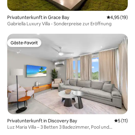
Privatunterkunft in Grace Bay
Durchschnitt
4,95 (19)
Gabriella Luxury Villa - Sonderpreise zur Eröffnung
Gäste-Favorit
Gäste-Favorit
Privatunterkunft in Discovery Bay
Durchschn
5 (11)
Luz Maria Villa – 3 Betten 3 Badezimmer, Pool und
Whirlpool!