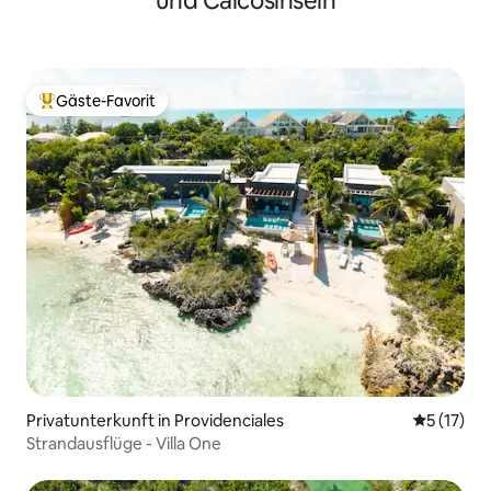
und Caicosinseln
Gäste-Favorit
Beliebter Gäste-Favorit.
Privatunterkunft in Providenciales
Durchschn
5 (17)
Strandausflüge - Villa One