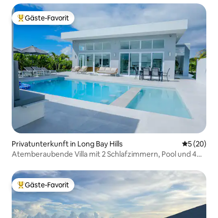
Gäste-Favorit
Beliebter Gäste-Favorit.
Privatunterkunft in Long Bay Hills
Durchschni
5 (20)
Atemberaubende Villa mit 2 Schlafzimmern, Pool und 4
Minuten vom Strand entfernt
Gäste-Favorit
Beliebter Gäste-Favorit.