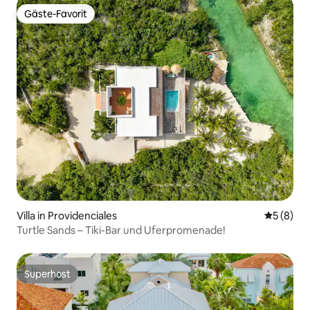
Gäste-Favorit
Gäste-Favorit
Villa in Providenciales
Durchschn
5 (8)
Turtle Sands – Tiki-Bar und Uferpromenade!
Superhost
Superhost