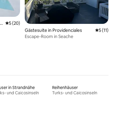
11 Bewertungen
l
Durchschnittliche Bewertung: 5 von 5, 20 Bewertungen
5 (20)
Gästesuite in Providenciales
Durchschnittliche
5 (11)
nuten vom
Escape-Room in Seache
ser in Strandnähe
Reihenhäuser
ks- und Caicosinseln
Turks- und Caicosinseln