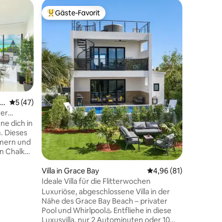
Privatun
Gäste-Favorit
Gäste
Beliebter Gäste-Favorit.
Beliebte
wn
Neues In
auf den 
Das Kakt
auf der I
Meerblic
über ein
verfügt 
mit vier
begehbar
und Gour
l
Durchschnittliche Bewertung: 5 von 5, 47 Bewertungen
5 (47)
Schlafzi
rer
einem ge
ne dich in
Waschrau
. Dieses
Platz und
mmern und
türkisfa
n Chalk
dich nac
Golfcarts
erkunden
Villa in Grace Bay
Durchschnittliche Be
4,96 (81)
eit weg
Korallens
Ideale Villa für die Flitterwochen
ace Bay,
kannst.
Luxuriöse, abgeschlossene Villa in der
h
Nähe des Grace Bay Beach – privater
ten.
Pool und Whirlpool♨️ Entfliehe in diese
ilvolle
Luxusvilla, nur 2 Autominuten oder 10