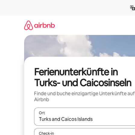
Zu
Inhalten
springen
Ferienunterkünfte in
Turks- und Caicosinseln
Finde und buche einzigartige Unterkünfte auf
Airbnb
Ort
Wenn Ergebnisse verfügbar sind, navigiere mit d
Check-in