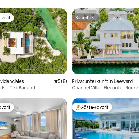
vorit
Superhost
vorit
Superhost
 Bewertung: 5 von 5, 17 Bewertungen
rovidenciales
Durchschnittliche Bewertung: 5 von 5,
5 (8)
Privatunterkunft in Leeward
ds – Tiki-Bar und
Channel Villa – Eleganter Rück
enade!
am Kanal
vorit
Gäste-Favorit
vorit
Beliebter Gäste-Favorit.