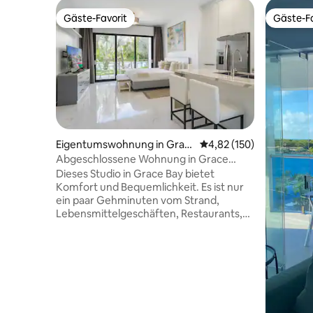
Gäste-Favorit
Gäste-Fa
Gäste-Favorit
Gäste-Fa
Eigentumswohnung in Grac
Durchschnittliche Bewe
4,82 (150)
e Bay
Abgeschlossene Wohnung in Grace
Bay/Kurzer Spaziergang zu allem
Dieses Studio in Grace Bay bietet
Komfort und Bequemlichkeit. Es ist nur
ein paar Gehminuten vom Strand,
Lebensmittelgeschäften, Restaurants,
Aktivitäten und einem medizinischen
Zentrum entfernt. Die Caicos Key
Wohnung ist neu und verfügt über einen
55-Zoll-Smart-TV mit Fire Stick, schnelles
WLAN, einen Geschirrspüler und eine
Waschmaschine/Trockner-Kombination.
Zu deiner Sicherheit verfügt die