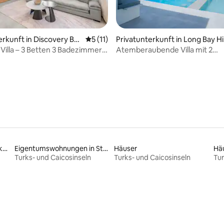
ertung: 4,95 von 5, 19 Bewertungen
erkunft in Discovery Ba
Durchschnittliche Bewertung: 5 von 5, 
5 (11)
Privatunterkunft in Long Bay Hil
s
 Villa – 3 Betten 3 Badezimmer,
Atemberaubende Villa mit 2
Whirlpool!
Schlafzimmern, Pool und 4 Mi
Strand entfernt
Familienfreundliche Unterkünfte
Eigentumswohnungen in Strandnähe
Häuser
Häu
Turks- und Caicosinseln
Turks- und Caicosinseln
Tur