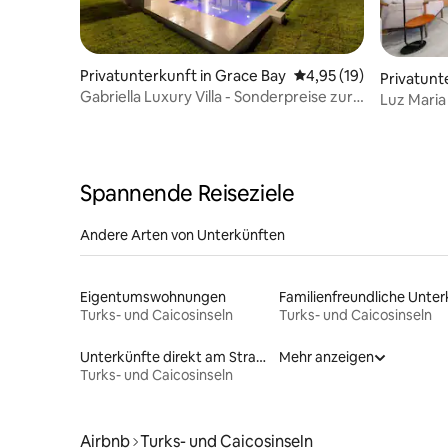
Privatunterkunft in Grace Bay
Durchschnittliche Bew
4,95 (19)
Privatunt
Gabriella Luxury Villa - Sonderpreise zur
y
Luz Maria
Eröffnung
Pool und 
Spannende Reiseziele
Andere Arten von Unterkünften
Eigentumswohnungen
Turks- und Caicosinseln
Turks- und Caicosinseln
Unterkünfte direkt am Strand
Mehr anzeigen
Turks- und Caicosinseln
Airbnb
Turks- und Caicosinseln