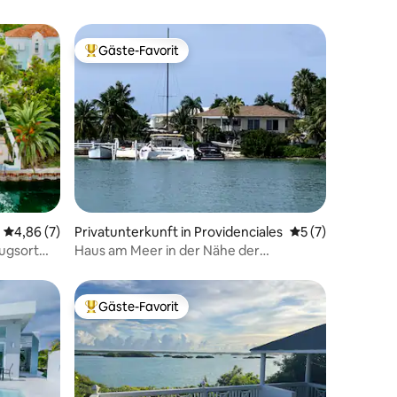
Gäste-Favorit
Beliebter Gäste-Favorit.
 8 Bewertungen
Durchschnittliche Bewertung: 4,86 von 5, 7 Bewertungen
4,86 (7)
Privatunterkunft in Providenciales
Durchschnittlich
5 (7)
zugsort
Haus am Meer in der Nähe der
Schildkrötenbucht
Gäste-Favorit
Beliebter Gäste-Favorit.