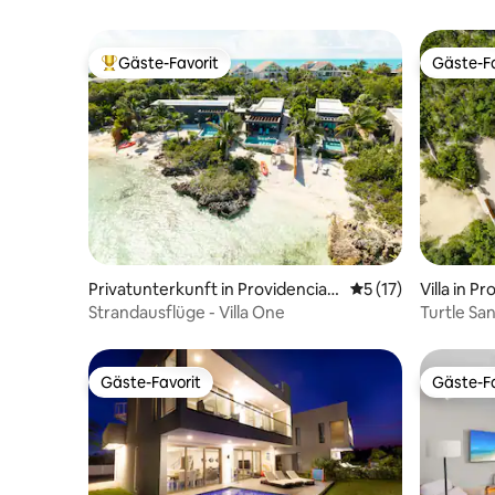
Gäste-Favorit
Gäste-Fa
Beliebter Gäste-Favorit.
Gäste-Fa
Privatunterkunft in Providenciale
Durchschnittliche
5 (17)
Villa in P
s
Strandausflüge - Villa One
Turtle San
Uferprom
Gäste-Favorit
Gäste-Fa
Gäste-Favorit
Gäste-Fa