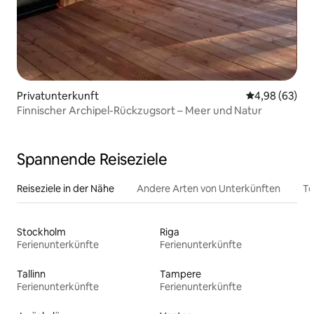
Privatunterkunft
Durchschnittl
4,98 (63)
Finnischer Archipel-Rückzugsort – Meer und Natur
Spannende Reiseziele
Reiseziele in der Nähe
Andere Arten von Unterkünften
To
Stockholm
Riga
Ferienunterkünfte
Ferienunterkünfte
Tallinn
Tampere
Ferienunterkünfte
Ferienunterkünfte