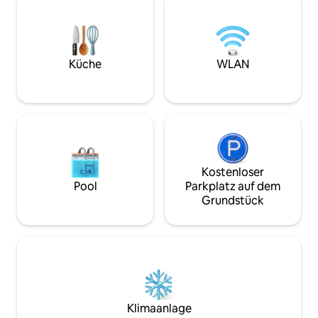
holzbeheizte Sauna, einen Gasgrill, eine
einzigartige und
große Terrasse und ein privates
Mit einem eigenen
Ruderboot. Traditionelles Blockhaus mit
herrlichen Terrass
allem grundlegenden Komfort neben
stimmungsvollen Sa
dem See Elijärvi. Schöner Seeblick vom
stehen – Villa Kelo
Küche
WLAN
Wohnzimmer und von der Terrasse mit
dem die Seele ruh
atemberaubenden
seinen Wurzeln zu
Sonnenuntergängen.
Kostenloser
Pool
Parkplatz auf dem
Grundstück
Klimaanlage