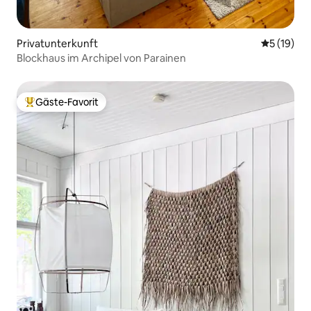
Privatunterkunft
Durchschn
5 (19)
Blockhaus im Archipel von Parainen
Gäste-Favorit
Beliebter Gäste-Favorit.