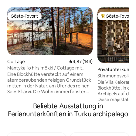
Gäste-Favorit
Gäste-Favorit
Gäste-Favorit
Beliebter Gäste-F
Cottage
Durchschnittliche Bewertung: 4
4,87 (143)
Mäntykallio hirsimökki / Cottage mit
Privatunterkunft
Aussicht
Eine Blockhütte versteckt auf einem
Stimmungsvolle Vi
atemberaubenden felsigen Grundstück
Die Villa Keloranta
mitten in der Natur, am Ufer des reinen
Blockhütte, in der
Sees Elijärvi. Die Wohnzimmerfenster
Archipels auf die R
und die Terrasse bieten einen Blick auf
Diese majestätisch
den See, gekrönt von herrlichen
Beliebte Ausstattung in
der Strandlandsch
Sonnenuntergängen. Das Ferienhaus
Atmosphäre, Wund
Ferienunterkünften in Turku archipelago
verfügt über alle grundlegenden
der Natur für mehr
Annehmlichkeiten: Strom, fließendes
Raumhöhe von bis
Wasser, eine Klimaanlage, eine moderne
massive Baumstäm
Küche, eine Dusche, eine Toilette, eine
m2 Wohnfläche ga