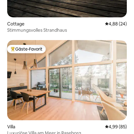
Cottage
Durchschnittl
4,88 (24)
Stimmungsvolles Strandhaus
Gäste-Favorit
Beliebter Gäste-Favorit.
Villa
Durchschnittl
4,99 (85)
Luxuriöse Villa am Meer in Raseborg