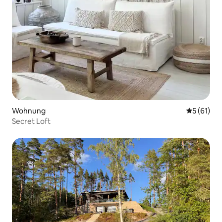
Wohnung
Durchschn
5 (61)
Secret Loft