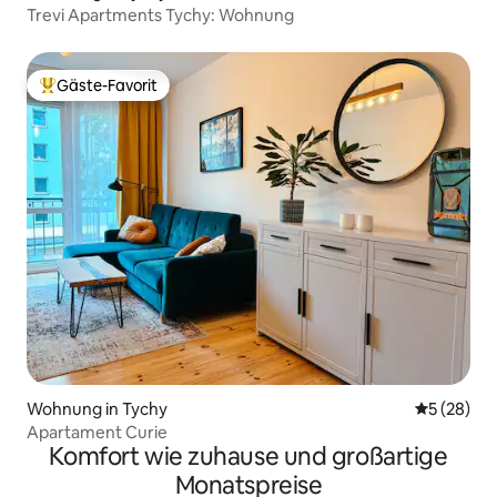
Trevi Apartments Tychy: Wohnung
Gäste-Favorit
Beliebter Gäste-Favorit.
Wohnung in Tychy
Durchschni
5 (28)
Apartament Curie
Komfort wie zuhause und großartige
Monatspreise