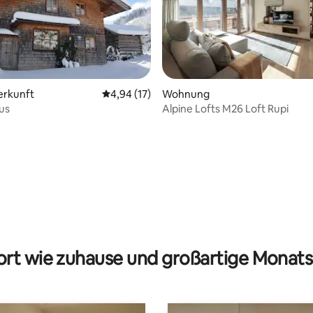
rtung: 4,99 von 5, 103 Bewertungen
erkunft
Durchschnittliche Bewertung: 4,94 von 5, 
4,94 (17)
Wohnung
us
Alpine Lofts M26 Loft Rupi
rt wie zuhause und großartige Monats