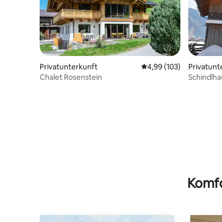
Privatunterkunft
Durchschnittliche Bewe
4,99 (103)
Privatunt
Chalet Rosenstein
Schindlha
Komfo