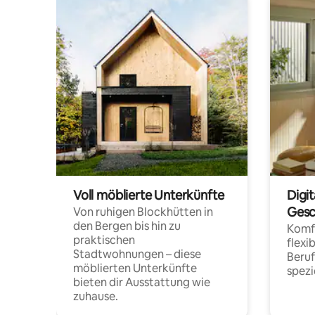
Voll möblierte Unterkünfte
Digi
Gesc
Von ruhigen Blockhütten in
den Bergen bis hin zu
Komfo
praktischen
flexi
Stadtwohnungen – diese
Beru
möblierten Unterkünfte
spezi
bieten dir Ausstattung wie
zuhause.