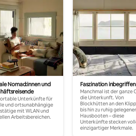
tale Nomad:innen und
Faszination inbegriffen
häftsreisende
Manchmal ist der ganze 
die Unterkunft. Von
rtable Unterkünfte für
Blockhütten an den Klip
ble und ortsunabhängige
bis hin zu ruhig gelegene
fstätige mit WLAN und
Hausbooten – diese
ellen Arbeitsbereichen.
Unterkünfte stecken voll
einzigartiger Merkmale.