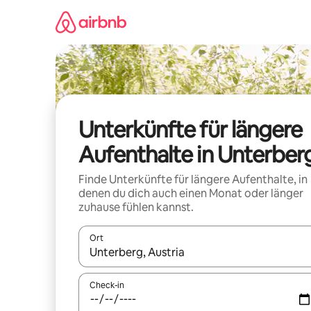
Zu
Inhalten
springen
Unterkünfte für längere
Aufenthalte in Unterber
Finde Unterkünfte für längere Aufenthalte, in
denen du dich auch einen Monat oder länger
zuhause fühlen kannst.
Ort
Wenn Ergebnisse verfügbar sind, navigiere mit d
Check-in