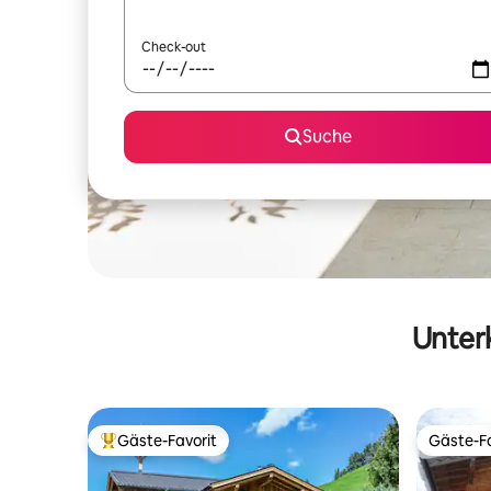
Check-out
Suche
Unterk
Gäste-Favorit
Gäste-Fa
Beliebter Gäste-Favorit.
Gäste-Fa