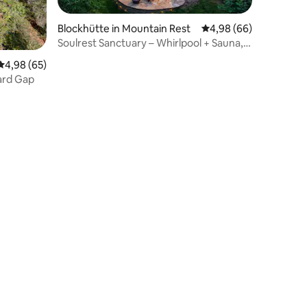
Blockhütte in Mountain Rest
Durchschnittliche Be
4,98 (66)
Soulrest Sanctuary – Whirlpool + Sauna,
Rückzugsort für Paare
Durchschnittliche Bewertung: 4,98 von 5, 65 Bewertungen
4,98 (65)
ard Gap
75 Bewertungen