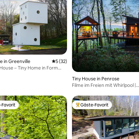
ertung: 4,97 von 5, 86 Bewertungen
e in Greenville
Durchschnittliche Bewertung: 5 von 5, 
5 (32)
 House – Tiny Home in Form
sigen Würfels
Tiny House in Penrose
Filme im Freien mit Whirlpool |
Feuerstelle | Blick auf die Berge
-Favorit
Gäste-Favorit
r Gäste-Favorit.
Beliebter Gäste-Favorit.