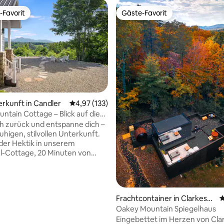
-Favorit
Gäste-Favorit
r Gäste-Favorit.
Gäste-Favorit
erkunft in Candler
Durchschnittliche Bewertung: 4,97 von 5, 1
4,97 (133)
ntain Cottage – Blick auf die
ig + Privat
h zurück und entspanne dich –
ruhigen, stilvollen Unterkunft.
 der Hektik in unserem
l-Cottage, 20 Minuten von
 entfernt. Genieße den
lick auf die Berge von jeder
es charmanten Refugiums aus.
 dich an der Feuerstelle im
Frachtcontainer in Clarkesvill
D
d röste S'mores unter dem
e
Oakey Mountain Spiegelhaus
immel. Genieße das Essen im
Eingebettet im Herzen von Clar
 einer Kulisse mit
rtung: 4,99 von 5, 374 Bewertungen