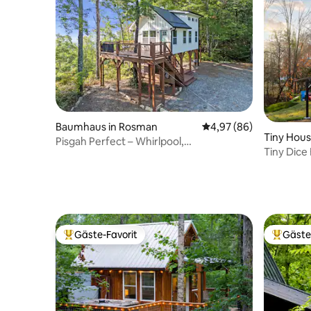
Baumhaus in Rosman
Durchschnittliche Bew
4,97 (86)
Tiny Hous
Pisgah Perfect – Whirlpool,
Tiny Dice
Hängematten, Feuerstelle und Aussicht
eines rie
Gäste-Favorit
Gäste
Beliebter Gäste-Favorit.
Beliebte