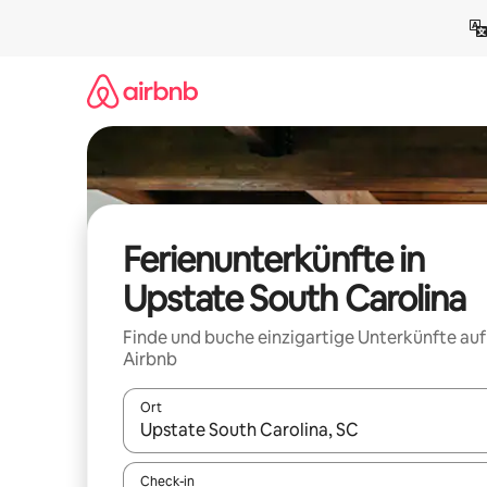
Zu
Inhalten
springen
Ferienunterkünfte in
Upstate South Carolina
Finde und buche einzigartige Unterkünfte auf
Airbnb
Ort
Wenn Ergebnisse verfügbar sind, navigiere mit d
Check-in