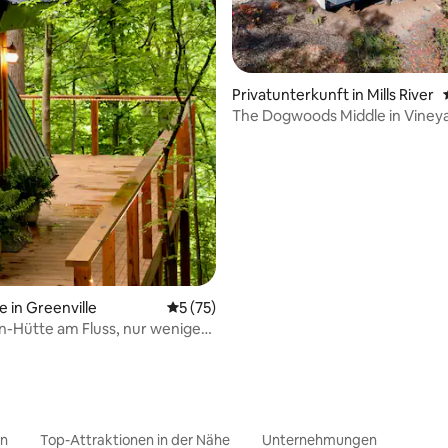
Bewertung: 5 von 5, 77 Bewertungen
Privatunterkunft in Mills River
The Dogwoods Middle in Viney
e in Greenville
Durchschnittliche Bewertung: 5 von 5, 
5 (75)
-Hütte am Fluss, nur wenige
vom Stadtzentrum entfernt
en
Top-Attraktionen in der Nähe
Unternehmungen