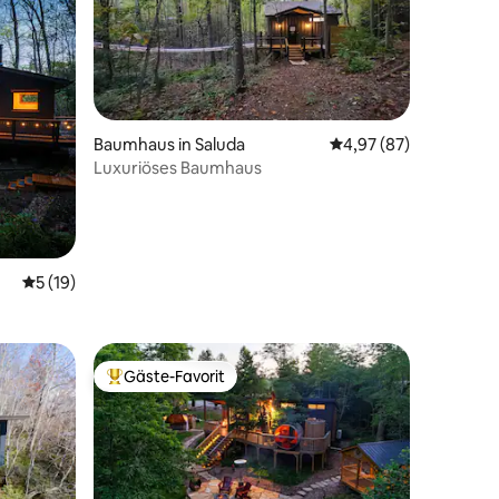
Baumhaus in Saluda
Durchschnittliche Be
4,97 (87)
Luxuriöses Baumhaus
32 Bewertungen
Durchschnittliche Bewertung: 5 von 5, 19 Bewertungen
5 (19)
Gäste-Favorit
Beliebter Gäste-Favorit.