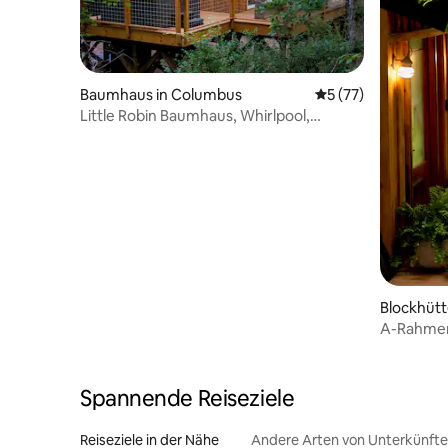
Baumhaus in Columbus
Durchschnittliche 
5 (77)
Little Robin Baumhaus, Whirlpool,
einzigartiger Kurzurlaub
Blockhütt
A-Rahmen
Minuten 
Spannende Reiseziele
Reiseziele in der Nähe
Andere Arten von Unterkünft