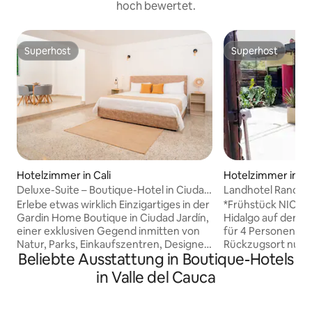
hoch bewertet.
Superhost
Superhost
Superhost
Superhost
Hotelzimmer in Cali
Hotelzimmer in Ca
Deluxe-Suite – Boutique-Hotel in Ciudad
Landhotel Rancho L
Jardín
Hidalgo
Erlebe etwas wirklich Einzigartiges in der
*Frühstück NICHT inbeg
Gardin Home Boutique in Ciudad Jardín,
Hidalgo auf der La
einer exklusiven Gegend inmitten von
für 4 Personen Ein natürlicher
Natur, Parks, Einkaufszentren, Designer-
Rückzugsort nur 4
Beliebte Ausstattung in Boutique-Hotels
Boutiquen, einer Vielzahl von
entfernt, ideal für
Restaurants und privatem
die sich trennen 
in Valle del Cauca
Sicherheitsdienst. Das Zimmer verfügt
möchten. Auf 1.8
über ein Kingsize-Bett, ein Schlafsofa,
genießt du eine un
ein eigenes Badezimmer, einen
reine Luft und tot