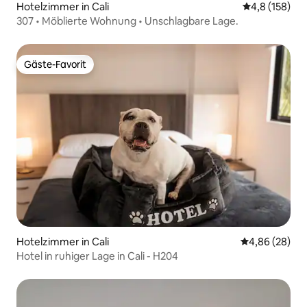
Hotelzimmer in Cali
Durchschnitt
4,8 (158)
307 • Möblierte Wohnung • Unschlagbare Lage.
Gäste-Favorit
Gäste-Favorit
Hotelzimmer in Cali
Durchschnittl
4,86 (28)
Hotel in ruhiger Lage in Cali - H204