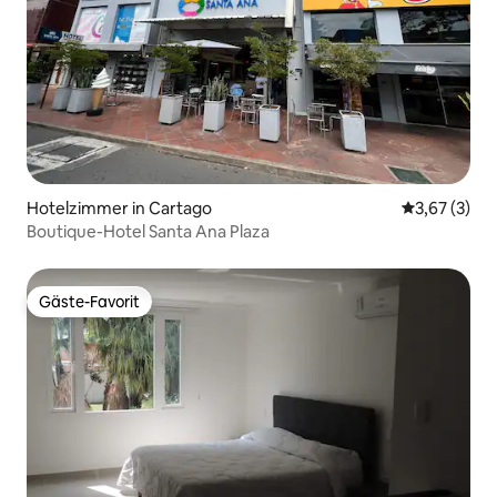
Hotelzimmer in Cartago
Durchschnit
3,67 (3)
Boutique-Hotel Santa Ana Plaza
Gäste-Favorit
Gäste-Favorit