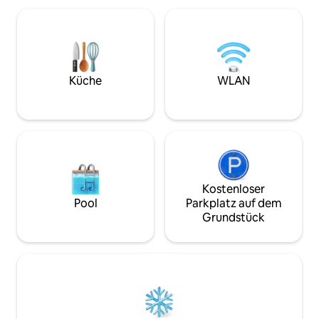
Kleiderschrank, einen Minikühlschrank,
einzigartige Mome
eine Klimaanlage und einen Smart-TV.
Bikes und Naturw
Du hast außerdem Zugang zum
entspannen Sie si
Swimmingpool, zum Dampfbad, zum
beheiztem Whirlpoo
Coworking-Bereich und zu den Gärten.
um unvergesslich
Ideal für Paare, kleine Familien und
schaffen.
Küche
WLAN
Freunde, die Komfort und Entspannung
suchen.
Kostenloser
Pool
Parkplatz auf dem
Grundstück