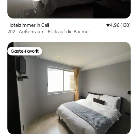
Hotelzimmer in Cali
Durchschnittli
4,96 (130)
202 - Außenraum · Blick auf die Bäume
Gäste-Favorit
Gäste-Favorit