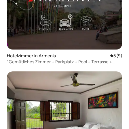
Hotelzimmer in Armenia
Durchschn
5 (9)
"Gemütliches Zimmer + Parkplatz + Pool + Terrasse +
WLAN, @Armenien"