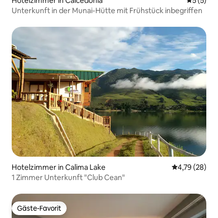
Hotelzimmer in Caicedonia
Durchsch
5 (5)
Unterkunft in der Munai-Hütte mit Frühstück inbegriffen
Hotelzimmer in Calima Lake
Durchschnitt
4,79 (28)
1 Zimmer Unterkunft "Club Cean"
Gäste-Favorit
Gäste-Favorit