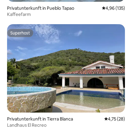
Privatunterkunft in Pueblo Tapao
Durchschnittl
4,96 (135)
Kaffeefarm
Superhost
Superhost
Privatunterkunft in Tierra Blanca
Durchschnitt
4,75 (28)
Landhaus El Recreo