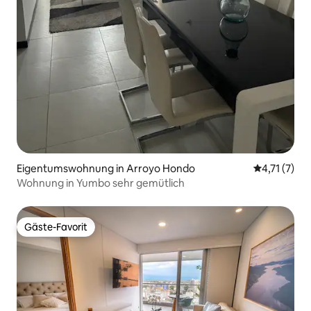
Eigentumswohnung in Arroyo Hondo
Durchschnit
4,71 (7)
Wohnung in Yumbo sehr gemütlich
Gäste-Favorit
Gäste-Favorit