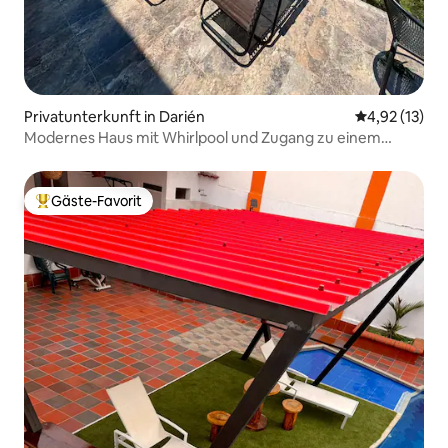
Privatunterkunft in Darién
Durchschnitt
4,92 (13)
Modernes Haus mit Whirlpool und Zugang zu einem
privaten Wald
Gäste-Favorit
Beliebter Gäste-Favorit.