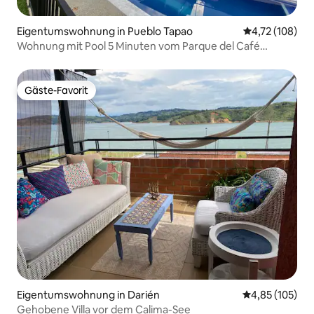
Eigentumswohnung in Pueblo Tapao
Durchschnittl
4,72 (108)
Wohnung mit Pool 5 Minuten vom Parque del Café
entfernt
Gäste-Favorit
Gäste-Favorit
Eigentumswohnung in Darién
Durchschnittl
4,85 (105)
Gehobene Villa vor dem Calima-See