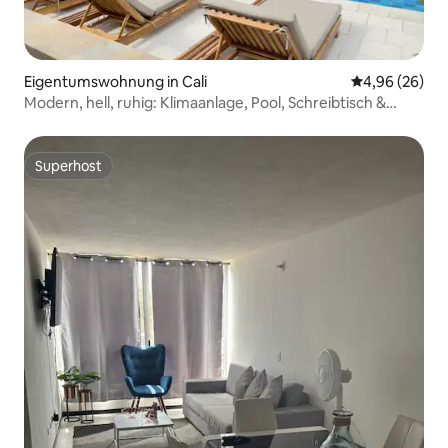
Eigentumswohnung in Cali
Durchschnittl
4,96 (26)
Modern, hell, ruhig: Klimaanlage, Pool, Schreibtisch &
Balkon
Superhost
Superhost