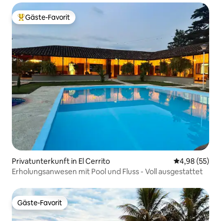
Gäste-Favorit
Beliebter Gäste-Favorit.
Privatunterkunft in El Cerrito
Durchschnittl
4,98 (55)
Erholungsanwesen mit Pool und Fluss - Voll ausgestattet
Gäste-Favorit
Gäste-Favorit