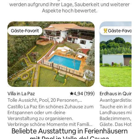
werden aufgrund ihrer Lage, Sauberkeit und weiterer
Aspekte hoch bewertet.
Gäste-Favorit
Gäste-Favorit
Gäste-Favorit
Beliebter Gäste-F
Villa in La Paz
Durchschnittliche Bewertung: 4
4,94 (199)
Erdhaus in Quimb
Tolle Aussicht, Pool, 20 Personen,
Avantgardistische 
Whirlpool, Veranstaltungsraum
Nähe von Coffee 
Castillo La Paz Ein schönes Zuhause zum
Tauche ein in den
Entspannen oder um deine
Landhauses mit 2
Veranstaltung zu organisieren.
Badezimmern, perf
Verbringe schöne Momente mit Familie
Gäste. Das Hotel l
Beliebte Ausstattung in Ferienhäusern
und Freunden! Es verfügt über einen
kolumbianischen K
Pool, einen beheizten Whirlpool, eine
wenige Minuten v