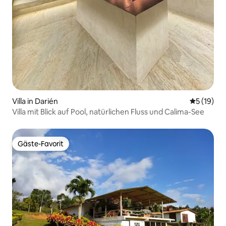
Villa in Darién
Durchschn
5 (19)
Villa mit Blick auf Pool, natürlichen Fluss und Calima-See
Gäste-Favorit
Gäste-Favorit