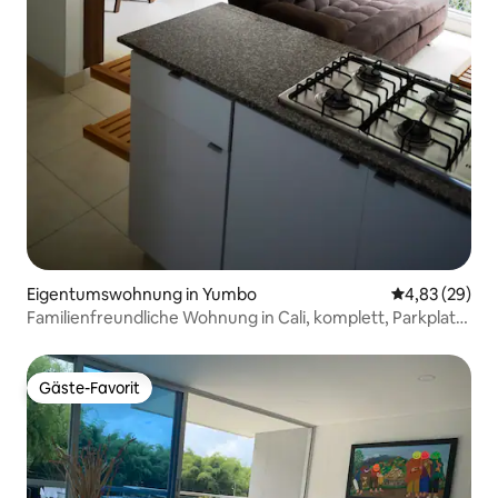
Eigentumswohnung in Yumbo
Durchschnittl
4,83 (29)
Familienfreundliche Wohnung in Cali, komplett, Parkplatz,
Pool
Gäste-Favorit
Gäste-Favorit