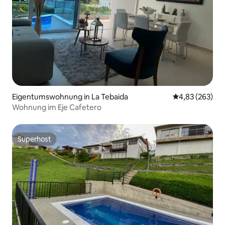
Eigentumswohnung in La Tebaida
Durchschnittli
4,83 (263)
Wohnung im Eje Cafetero
Superhost
Superhost