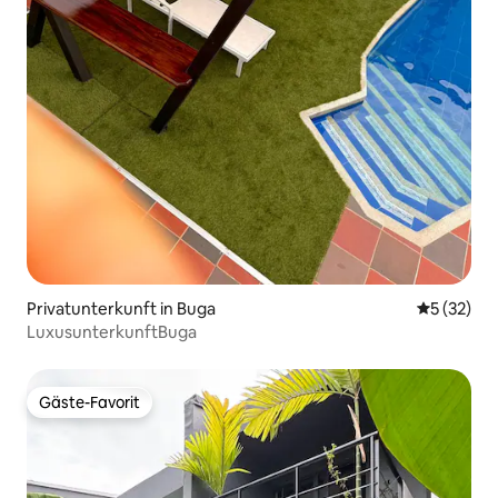
Privatunterkunft in Buga
Durchschn
5 (32)
LuxusunterkunftBuga
Gäste-Favorit
Gäste-Favorit