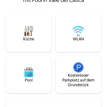
mit Pool in Valle del Cauca
Außenbar und einen Grill, Tischtennis,
und Panaca entfe
Billard, Internet, einen
unvergessliche M
Veranstaltungsraum, Parkplätze für 10
herrlichem Blick au
Autos, einen Fußballplatz und eine
Gesamte Unterkunf
Feuerstelle. Es ist 45 Minuten von Cali
Kultiges Design ✔ 
und 1 Stunde vom Flughafen (CLO)
Pool ✔ Voll ausge
entfernt. Mit Hausmeisterin, die in
Veranda ✔ Starli
einem separaten Haus wohnt. Diese
Optionales Frühst
Buchung beinhaltet NUR die
erlaubt Ein idealer Rückzugsort zum
Küche
WLAN
Unterbringung von bis zu 20 Gästen.
Entspannen und V
Transport und ein professioneller Koch
Natur!
können arrangiert werden.
Kostenloser
Pool
Parkplatz auf dem
Grundstück