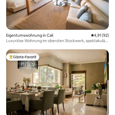
Eigentumswohnung in Cali
Durchschnitt
4,91 (92)
Luxuriöse Wohnung im obersten Stockwerk, spektakuläre
Aussicht
Gäste-Favorit
Beliebter Gäste-Favorit.