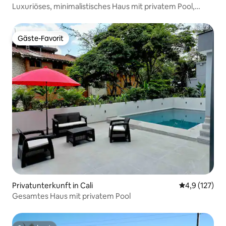
Luxuriöses, minimalistisches Haus mit privatem Pool,
sicherer Bereich
Gäste-Favorit
Gäste-Favorit
Privatunterkunft in Cali
Durchschnitt
4,9 (127)
Gesamtes Haus mit privatem Pool