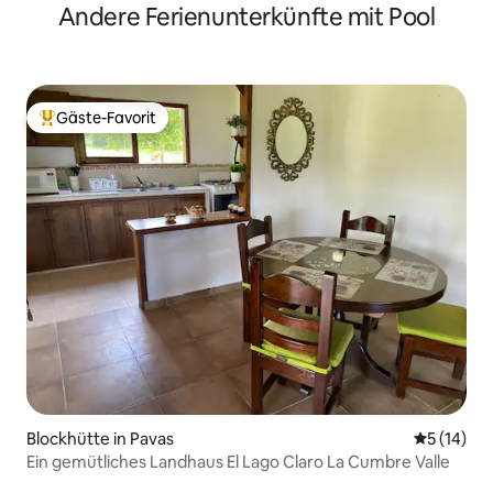
Andere Ferienunterkünfte mit Pool
Gäste-Favorit
Beliebter Gäste-Favorit.
Blockhütte in Pavas
Durchschn
5 (14)
Ein gemütliches Landhaus El Lago Claro La Cumbre Valle