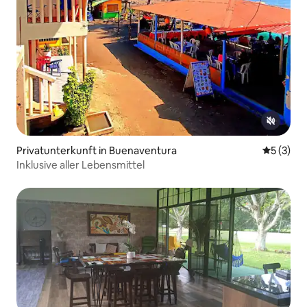
Privatunterkunft in Buenaventura
Durchsch
5 (3)
Inklusive aller Lebensmittel