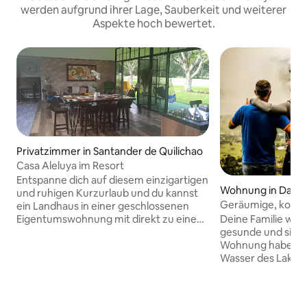
werden aufgrund ihrer Lage, Sauberkeit und weiterer
Aspekte hoch bewertet.
Privatzimmer in Santander de Quilichao
Casa Aleluya im Resort
Entspanne dich auf diesem einzigartigen
Wohnung in Darié
und ruhigen Kurzurlaub und du kannst
Geräumige, komfo
ein Landhaus in einer geschlossenen
Wohnung
Eigentumswohnung mit direkt zu einem
Deine Familie wird
Club mit Golfplatz (18 Löcher), zehn (10)
gesunde und sich
Country-Tennisplätzen, fünf Pools, zwei
Wohnung haben, 
Pools, zwei Pools, Billardtisch,
Wasser des Lake C
Tischtennisplatte, Gymnasium, Yacusi,
Minuten zu Fuß en
Türkisches Bad, Sauna, zehn Seen,
dich zum See brin
großen Grünflächen,
Auto zum See, der