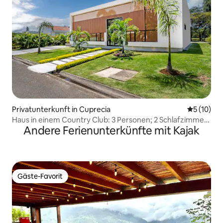
Privatunterkunft in Cuprecia
Durchschn
5 (10)
Haus in einem Country Club: 3 Personen; 2 Schlafzimmer
Andere Ferienunterkünfte mit Kajak
mit Doppelbett, 1 Schlafzimmer mit Kingsize-Bett
+ Wohnzimmer
Gäste-Favorit
Gäste-Favorit