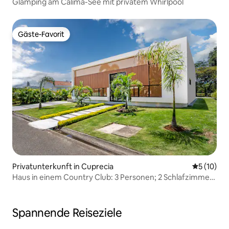
Glamping am Calima-See mit privatem Whirlpool
Gäste-Favorit
Gäste-Favorit
Privatunterkunft in Cuprecia
Durchschn
5 (10)
Haus in einem Country Club: 3 Personen; 2 Schlafzimmer
mit Doppelbett, 1 Schlafzimmer mit Kingsize-Bett
+ Wohnzimmer
Spannende Reiseziele