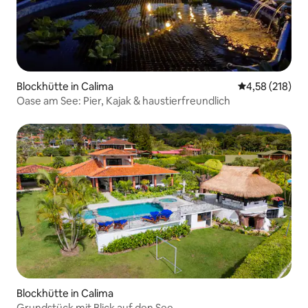
Blockhütte in Calima
Durchschnittl
4,58 (218)
Oase am See: Pier, Kajak & haustierfreundlich
Blockhütte in Calima
Grundstück mit Blick auf den See