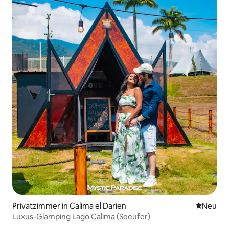
Privatzimmer in Calima el Darien
Neue Unt
Neu
Luxus-Glamping Lago Calima (Seeufer)