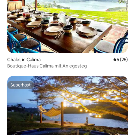
Chalet in Calima
Durchschn
5 (25)
Boutique-Haus Calima mit Anlegesteg
Superhost
Superhost