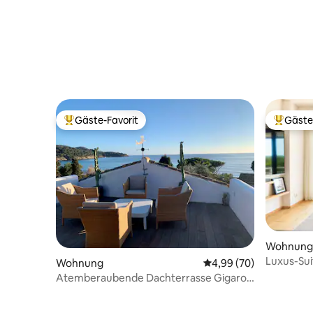
Gäste-Favorit
Gäste
Beliebter Gäste-Favorit.
Beliebte
Wohnung
Luxus-Sui
Wohnung
Durchschnittliche Bew
4,99 (70)
Atemberaubende Dachterrasse Gigaro
mit unglaublichem Meerblick