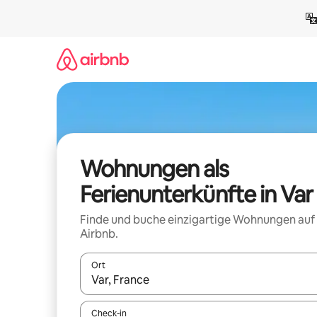
Zu
Inhalten
springen
Wohnungen als
Ferienunterkünfte in Var
Finde und buche einzigartige Wohnungen auf
Airbnb.
Ort
Wenn Ergebnisse verfügbar sind, navigiere mit d
Check-in