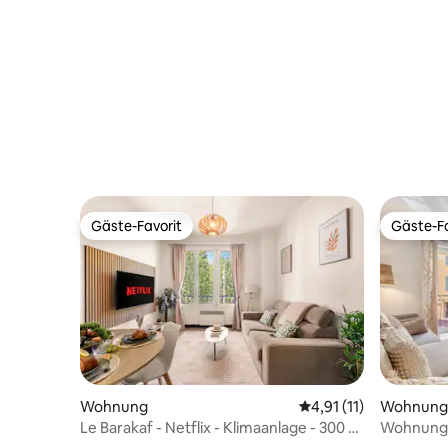
Gäste-Favorit
Gäste-Fa
Gäste-Favorit
Gäste-Fa
Wohnung
Durchschnittliche Be
4,91 (11)
Wohnung
Le Barakaf - Netflix - Klimaanlage - 300 m
Wohnung a
von den Stränden entfernt