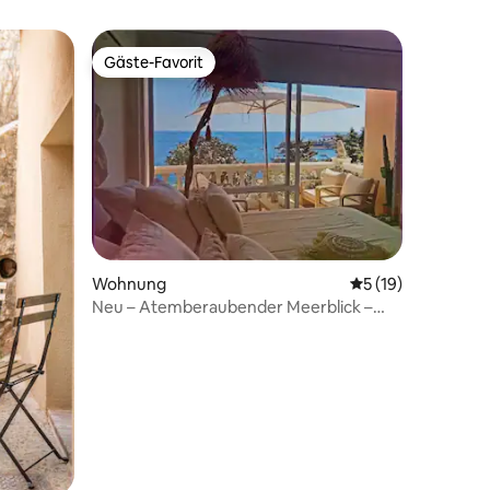
Gäste-Favorit
Gäste-Favorit
 9 Bewertungen
Wohnung
Durchschnittliche
5 (19)
Neu – Atemberaubender Meerblick –
Calanques unten