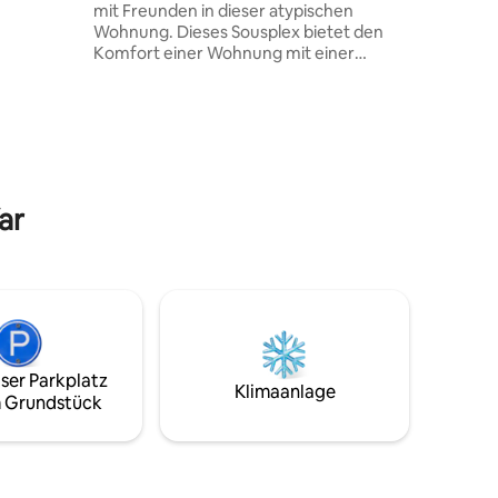
mit Freunden in dieser atypischen
it Blick
Wohnung. Dieses Sousplex bietet den
stigung.
Komfort einer Wohnung mit einer
ichkeiten,
Einbauküche im Erdgeschoss. Ein
 dem Meer
Badezimmer, ein Wohnzimmer mit
einem Schlafsofa, das ein Bett von 140 x
190 bietet, ein Schlafzimmer mit einem
Queensize-Bett. Im Untergeschoss
wurde der Keller komplett renoviert und
neu gestaltet, um Ihnen Freude zu
ar
bereiten. Ein beheiztes SPA für 4
Personen mit Hydromassagedüsen und
ein Videoprojektor, um Ihre Filme oder
Serien anzusehen.
ser Parkplatz
Klimaanlage
 Grundstück