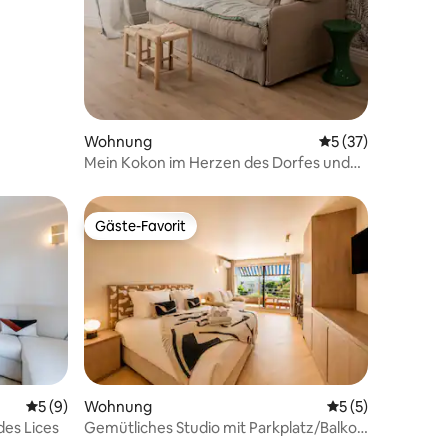
Wohnung
Durchschnittliche
5 (37)
Mein Kokon im Herzen des Dorfes und
der Strände
Gäste-Favorit
Gäste-Favorit
50 Bewertungen
Durchschnittliche Bewertung: 5 von 5, 9 Bewertungen
5 (9)
Wohnung
Durchschnittlich
5 (5)
des Lices
Gemütliches Studio mit Parkplatz/Balkon
– 4P-Saint-Tropez