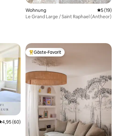
Wohnung
Durchschnittliche
5 (19)
Le Grand Large / Saint Raphael (Antheor)
Gäste-Favorit
Beliebter Gäste-Favorit.
85 Bewertungen
Durchschnittliche Bewertung: 4,95 von 5, 60 Bewertungen
4,95 (60)