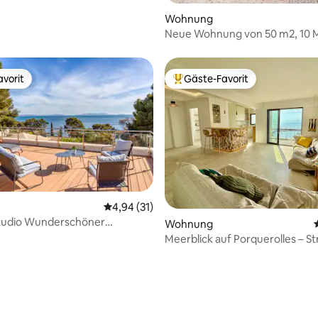
Wohnung
Neue Wohnung von 50 m2, 10 
von Cotignac entfernt
vorit
Gäste-Favorit
vorit
Beliebter Gäste-Favorit.
 Bewertung: 5 von 5, 5 Bewertungen
Durchschnittliche Bewertung: 4,94 von 5, 
4,94 (31)
tudio Wunderschöner
Wohnung
 Domaine du Soleil
Meerblick auf Porquerolles – S
500 m zu Fuß entfernt