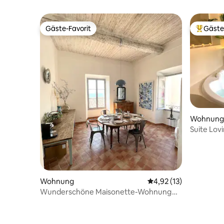
Gäste-Favorit
Gäste
Gäste-Favorit
Beliebte
Wohnung
Suite Lovi
Wohnung
Durchschnittliche Be
4,92 (13)
Wunderschöne Maisonette-Wohnung
mit Terrasse