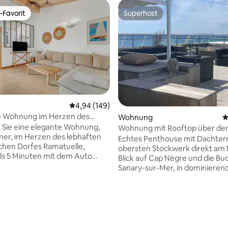
-Favorit
Superhost
r Gäste-Favorit.
Superhost
Durchschnittliche Bewertung: 4,94 von 5, 1
4,94 (149)
e Wohnung im Herzen des
Wohnung
D
 Sie eine elegante Wohnung,
Wohnung mit Rooftop über d
er, im Herzen des lebhaften
Mittelmeer
Echtes Penthouse mit Dachter
ichen Dorfes Ramatuelle,
obersten Stockwerk direkt am
ls 5 Minuten mit dem Auto
Blick auf Cap Nègre und die Bu
tle, die mythischen Strände
Sanary-sur-Mer, in dominieren
lonne und 9 km von Saint-
Position mit 180° Panoramablick
nt. In der
Wohnung ist neu und verfügt ü
rsaison profitieren Sie von
Master-Suiten mit Duschen, ei
chäften und Restaurants in
Wohnzimmer und eine Terrasse
b-fußgängerfreundlichen,
Stock. Im 2. Stock befindet sich 
andenen und grünen Straße,
ausgestattete Küche mit Essz