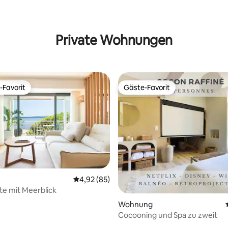
Private Wohnungen
-Favorit
Gäste-Favorit
r Gäste-Favorit.
Gäste-Favorit
Durchschnittliche Bewertung: 4,92 von 5, 
4,92 (85)
te mit Meerblick
ertung: 4,99 von 5, 70 Bewertungen
Wohnung
Cocooning und Spa zu zweit