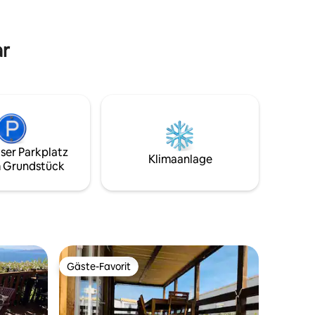
Pool, zu den Sportplätzen und zu den
 Ein
vielen Kinderspielplätzen Zahlreiche
Strände und Buchten in der Nähe.
ar
ser Parkplatz
Klimaanlage
 Grundstück
Gäste-Favorit
Gäste-Favorit