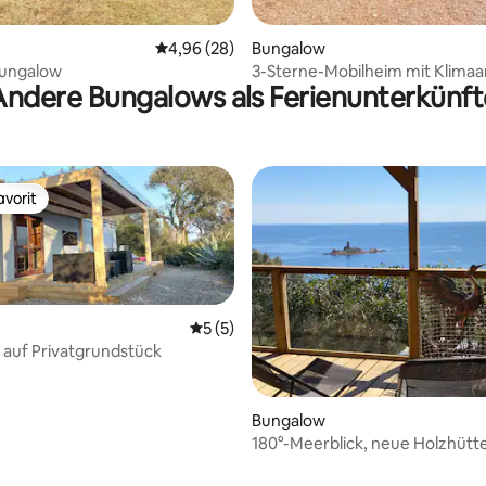
Bewertung: 5 von 5, 14 Bewertungen
Durchschnittliche Bewertung: 4,96 von 5, 
4,96 (28)
Bungalow
Bungalow
3-Sterne-Mobilheim mit Klimaa
Andere Bungalows als Ferienunterkünft
Natur & Pool
vorit
vorit
Durchschnittliche Bewertung: 5 von 5,
5 (5)
auf Privatgrundstück
wertung: 4,75 von 5, 8 Bewertungen
Bungalow
180°-Meerblick, neue Holzhütte
große Terrasse, Esterel