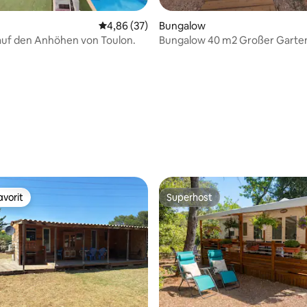
Durchschnittliche Bewertung: 4,86 von 5, 
4,86 (37)
Bungalow
 auf den Anhöhen von Toulon.
Bungalow 40 m2 Großer Garten, 3
Minuten von den Stränden ent
vorit
Superhost
vorit
Superhost