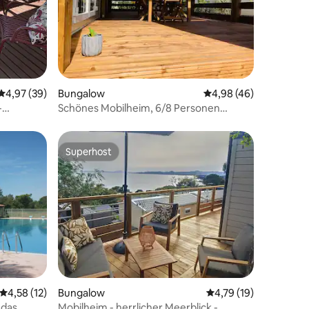
 8 Bewertungen
Durchschnittliche Bewertung: 4,97 von 5, 39 Bewertungen
4,97 (39)
Bungalow
Durchschnittliche Be
4,98 (46)
-
Schönes Mobilheim, 6/8 Personen
Camping 4* Frejus
Superhost
Superhost
47 Bewertungen
Durchschnittliche Bewertung: 4,58 von 5, 12 Bewertungen
4,58 (12)
Bungalow
Durchschnittliche Be
4,79 (19)
 das
Mobilheim - herrlicher Meerblick -