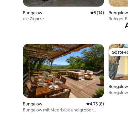
Bungalow
Durchschnittliche 
5 (14)
Bungalow
die Zigarre
Ruhiger 
Gäste-Fa
Gäste-Fa
Bungalow
Bungalow 
Bungalow
Durchschnittliche Be
4,75 (8)
Bungalow mit Meerblick und großer
Terrasse