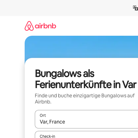
Zu
Inhalten
springen
Bungalows als
Ferienunterkünfte in Var
Finde und buche einzigartige Bungalows auf
Airbnb.
Ort
Wenn Ergebnisse verfügbar sind, navigiere mit d
Check-in