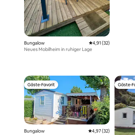
Bungalow
Durchschnittliche Be
4,91 (32)
Neues Mobilheim in ruhiger Lage
Gäste-Favorit
Gäste-Fa
Gäste-Favorit
Gäste-Fa
Bungalow
Durchschnittliche Bew
4,97 (32)