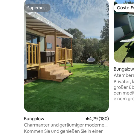
Superhost
Gäste-Fa
Superhost
Gäste-Fa
Bungalow
Atembera
Außenber
Privater, 
großer üb
den medit
einem gro
Swimmingp
Geschäft
Diese ruh
Bungalow
Durchschnittliche Bewe
4,79 (180)
Parkplätz
Charmanter und geräumiger moderner
Badezimm
Bungalow
Kommen Sie und genießen Sie in einer
gemütliches 