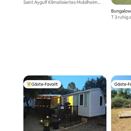
Saint Aygulf Klimatisiertes Mobilheim
Pool Strand
Bungalow
T 3 ruhig
Gäste-Favorit
Gäste-Fa
Beliebter Gäste-Favorit.
Gäste-Fa