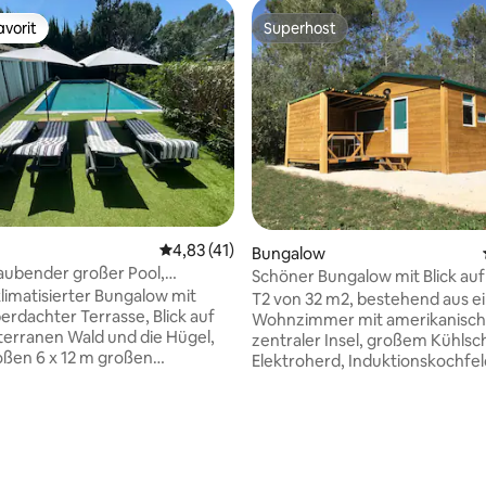
vorit
Superhost
vorit
Superhost
Durchschnittliche Bewertung: 4,83 von 5, 
4,83 (41)
Bungalow
ubender großer Pool,
Schöner Bungalow mit Blick auf
eich und Klimaanlage
klimatisierter Bungalow mit
T2 von 32 m2, bestehend aus 
erdachter Terrasse, Blick auf
Wohnzimmer mit amerikanisch
erranen Wald und die Hügel,
zentraler Insel, großem Kühlsc
ßen 6 x 12 m großen
Elektroherd, Induktionskochfel
ool, in der Nähe von
Mikrowelle, Kaffeemaschine (S
en und Sehenswürdigkeiten.
Toaster, Küchenset... Ein Sofa/
ige Oase mit kostenlosen
140 (Möglichkeit, ein Klappbett
rtung: 4,79 von 5, 180 Bewertungen
en bietet 2 Schlafzimmer, 2
Babybett hinzuzufügen). Ferns
er, 2 Küchen und ein
WLAN, Klimaanlage einstellbar.
Wohnzimmer. Entfliehe in
mit Dusche, Waschbecken, Toil