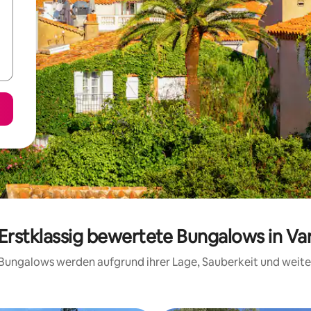
Erstklassig bewertete Bungalows in Va
se Bungalows werden aufgrund ihrer Lage, Sauberkeit und weit