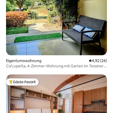
Eigentumswohnung
Durchschnittl
4,92 (24)
Ca'Lupetta, 4-Zimmer-Wohnung mit Garten im Tessiner
Park
Gäste-Favorit
Beliebter Gäste-Favorit.