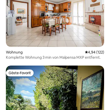
Wohnung
Durchschnittl
4,94 (122)
Komplette Wohnung 3 min von Malpensa MXP entfernt.
Gäste-Favorit
Gäste-Favorit