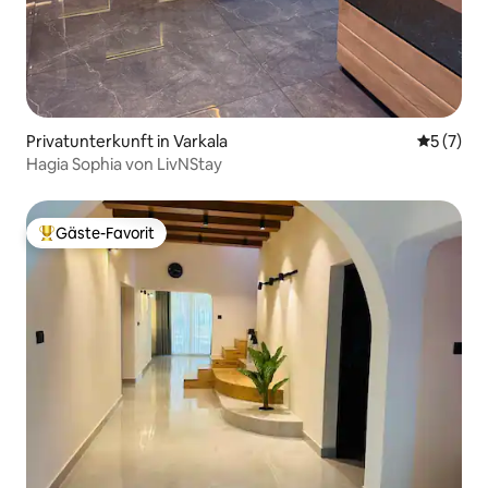
Privatunterkunft in Varkala
Durchsch
5 (7)
Hagia Sophia von LivNStay
Gäste-Favorit
Beliebter Gäste-Favorit.