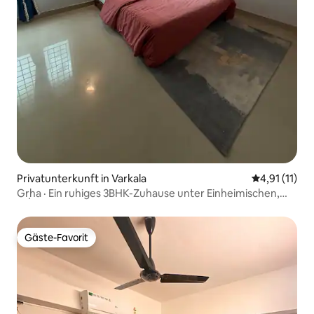
Privatunterkunft in Varkala
Durchschnitt
4,91 (11)
Gṛha · Ein ruhiges 3BHK-Zuhause unter Einheimischen,
mit Pool
Gäste-Favorit
Gäste-Favorit