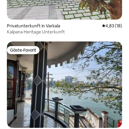
Privatunterkunft in Varkala
Durchschnitt
4,83 (18)
Kalpana Heritage Unterkunft
Gäste-Favorit
Gäste-Favorit