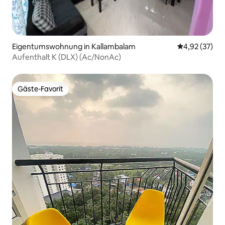
Eigentumswohnung in Kallambalam
Durchschnitt
4,92 (37)
Aufenthalt K (DLX) (Ac/NonAc)
Gäste-Favorit
Gäste-Favorit