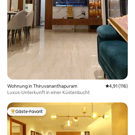
Wohnung in Thiruvananthapuram
Durchschnittl
4,91 (116)
Luxus-Unterkunft in einer Küstenbucht
Gäste-Favorit
Beliebter Gäste-Favorit.