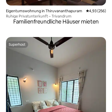
Eigentumswohnung in Thiruvananthapuram
Durchschnittli
4,93 (256)
Ruhige Privatunterkunft – Trivandrum
Familienfreundliche Häuser mieten
Superhost
Superhost