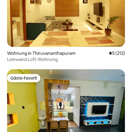
Wohnung in Thiruvananthapuram
Durchschni
5 (212)
Leinwand Loft-Wohnung
Gäste-Favorit
Gäste-Favorit