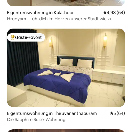
Eigentumswohnung in Kulathoor
Durchschnittl
4,98 (64)
Hrudyam – fühl dich im Herzen unserer Stadt wie zu
Hause!
Gäste-Favorit
Beliebter Gäste-Favorit.
Eigentumswohnung in Thiruvananthapuram
Durchschni
5 (64)
Die Sapphire Suite-Wohnung