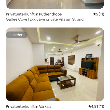
Privatunterkunft in Puthenthope
Durchschn
5 (11)
Galilee Cove | Exklusive private Villa am Strand
Superhost
Superhost
Privatunterkunft in Varkala
Durchschnitt
4,91 (11)