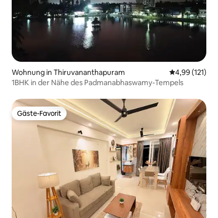
Wohnung in Thiruvananthapuram
Durchschnittl
4,99 (121)
1BHK in der Nähe des Padmanabhaswamy-Tempels
Gäste-Favorit
Gäste-Favorit