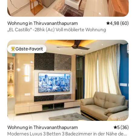
Wohnung in Thiruvananthapuram
Durchschnittl
4,98 (60)
„EL Castillo“ -2Bhk (Ac) Voll möblierte Wohnung
Gäste-Favorit
Beliebter Gäste-Favorit.
Wohnung in Thiruvananthapuram
Durchschni
5 (36)
Modernes Luxus 3 Betten 3 Badezimmer in der Nähe des