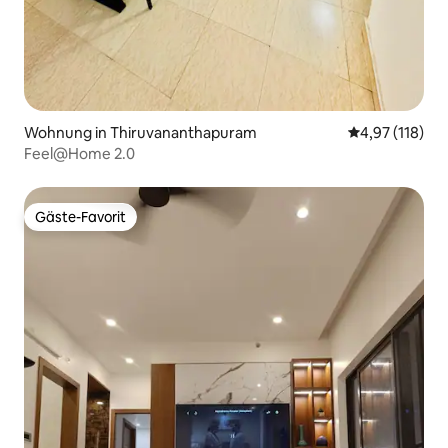
Wohnung in Thiruvananthapuram
Durchschnittl
4,97 (118)
Feel@Home 2.0
Gäste-Favorit
Gäste-Favorit