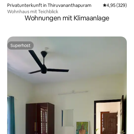
Privatunterkunft in Thiruvananthapuram
Durchschnittli
4,95 (329)
Wohnhaus mit Teichblick
Wohnungen mit Klimaanlage
Superhost
Superhost