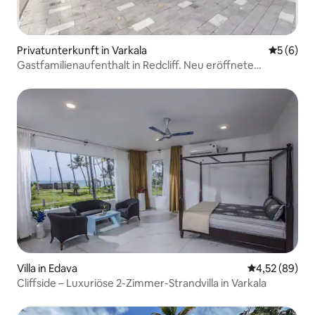
Privatunterkunft in Varkala
Durchschn
5 (6)
Gastfamilienaufenthalt in Redcliff. Neu eröffnete
Unterkunft.
Villa in Edava
Durchschnittl
4,52 (89)
Cliffside – Luxuriöse 2-Zimmer-Strandvilla in Varkala