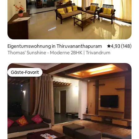
Eigentumswohnung in Thiruvananthapuram
Durchschnittli
4,93 (148)
Thomas' Sunshine - Moderne 2BHK | Trivandrum
Gäste-Favorit
Gäste-Favorit