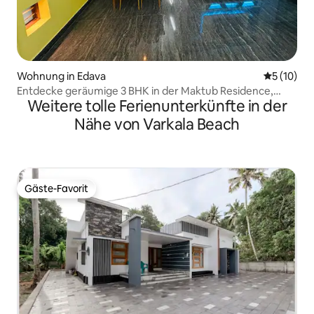
Wohnung in Edava
Durchschn
5 (10)
Entdecke geräumige 3 BHK in der Maktub Residence,
Weitere tolle Ferienunterkünfte in der
Edava
Nähe von Varkala Beach
Gäste-Favorit
Gäste-Favorit