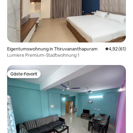
Eigentumswohnung in Thiruvananthapuram
Durchschnitt
4,92 (61)
Lumiere Premium-Stadtwohnung 1
Gäste-Favorit
Gäste-Favorit