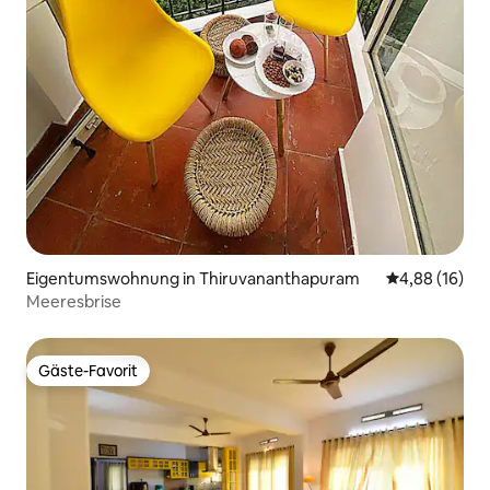
Eigentumswohnung in Thiruvananthapuram
Durchschnitt
4,88 (16)
Meeresbrise
Gäste-Favorit
Gäste-Favorit