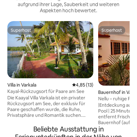
aufgrund ihrer Lage, Sauberkeit und weiteren
Aspekten hoch bewertet.
Superhost
Superhost
Superhost
Superhost
Villa in Varkala
Durchschnittliche Bewertung: 
4,85 (13)
Kayal-Rückzugsort für Paare am See
Bauernhof in Vark
Die Kaayal Villa Varkala ist ein privater
avoor
Nellu – ruhige Poolv
Rückzugsort am See, der exklusiv für
Bauernhof | Varka
|Entdeckung auf e
Paare geschaffen wurde, die Ruhe,
Pool | 25 Minuten 
Privatsphäre und Romantik suchen.
entfernt Frisches Kerala-Frühstück vom
Wache mit einem ruhigen Blick auf das
Bauernhof (auf Anfrage) Las
Wasser auf und entspanne dich in einem
Beliebte Ausstattung in
Reisfeldern weck
, während der Tag um dich herum
einem 12-Meter-Poo