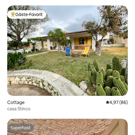
Gäste-Favorit
Beliebter Gäste-Favorit.
Cottage
Durchschnittl
4,97 (86)
casa Stinco
Superhost
Superhost