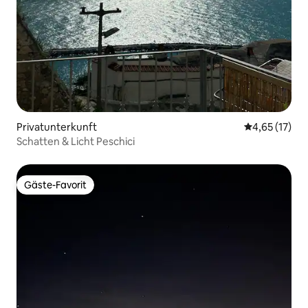
Privatunterkunft
Durchschnitt
4,65 (17)
Schatten & Licht Peschici
Gäste-Favorit
Gäste-Favorit