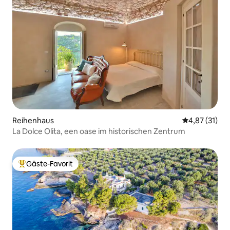
Reihenhaus
Durchschnitt
4,87 (31)
La Dolce Olita, een oase im historischen Zentrum
Gäste-Favorit
Beliebter Gäste-Favorit.