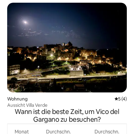
Wohnung
Durchsch
5 (4)
Aussicht Villa Verde
Wann ist die beste Zeit, um Vico del
Gargano zu besuchen?
Monat
Durchschn.
Durchschn.