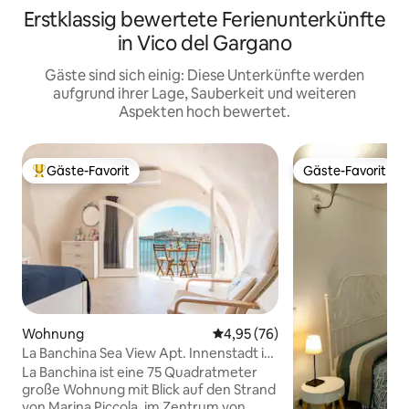
Erstklassig bewertete Ferienunterkünfte
in Vico del Gargano
Gäste sind sich einig: Diese Unterkünfte werden
aufgrund ihrer Lage, Sauberkeit und weiteren
Aspekten hoch bewertet.
Gäste-Favorit
Gäste-Favorit
Beliebter Gäste-Favorit.
Gäste-Favorit
Wohnung
Durchschnittliche Bewertung: 
4,95 (76)
La Banchina Sea View Apt. Innenstadt in
der Nähe des Strandes
La Banchina ist eine 75 Quadratmeter
große Wohnung mit Blick auf den Strand
von Marina Piccola, im Zentrum von