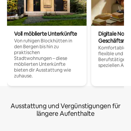
Voll möblierte Unterkünfte
Digitale Noma
Geschäftsrei
Von ruhigen Blockhütten in
den Bergen bis hin zu
Komfortable Un
praktischen
flexible und o
Stadtwohnungen – diese
Berufstätige 
möblierten Unterkünfte
speziellen Arbe
bieten dir Ausstattung wie
zuhause.
Ausstattung und Vergünstigungen für
längere Aufenthalte