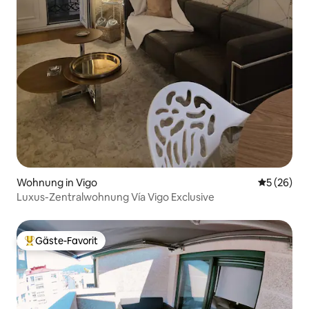
Wohnung in Vigo
Durchschni
5 (26)
Luxus-Zentralwohnung Vía Vigo Exclusive
Gäste-Favorit
Beliebter Gäste-Favorit.