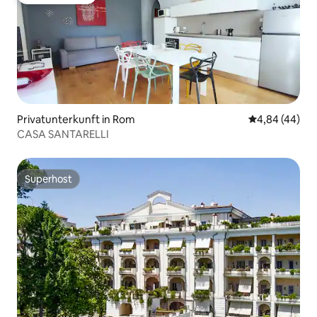
Gäste-Favorit
Privatunterkunft in Rom
Durchschnittl
4,84 (44)
CASA SANTARELLI
Superhost
Superhost