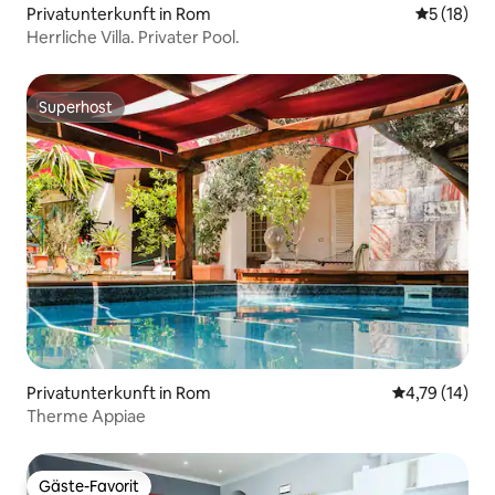
Privatunterkunft in Rom
Durchschn
5 (18)
Herrliche Villa. Privater Pool.
Superhost
Superhost
Privatunterkunft in Rom
Durchschnitt
4,79 (14)
Therme Appiae
Gäste-Favorit