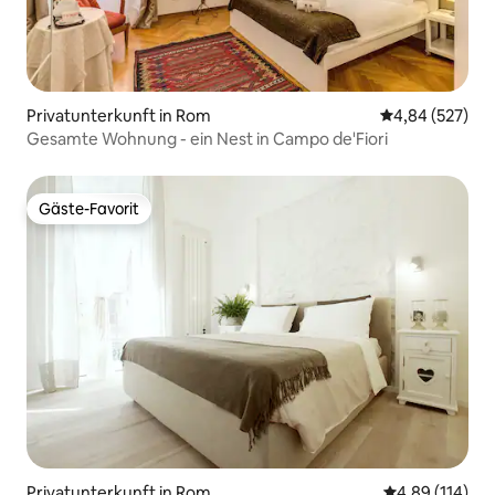
Privatunterkunft in Rom
Durchschnittli
4,84 (527)
Gesamte Wohnung - ein Nest in Campo de'Fiori
Gäste-Favorit
Gäste-Favorit
Privatunterkunft in Rom
Durchschnittl
4,89 (114)