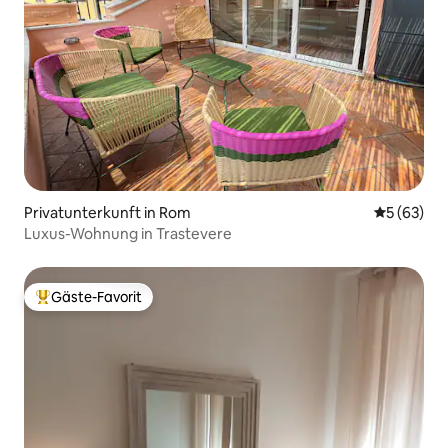
Privatunterkunft in Rom
Durchschni
5 (63)
Luxus-Wohnung in Trastevere
Gäste-Favorit
Beliebter Gäste-Favorit.