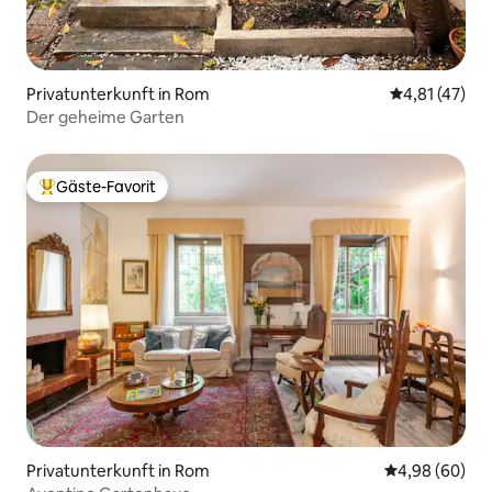
Privatunterkunft in Rom
Durchschnitt
4,81 (47)
Der geheime Garten
Gäste-Favorit
Beliebter Gäste-Favorit.
Privatunterkunft in Rom
Durchschnittl
4,98 (60)