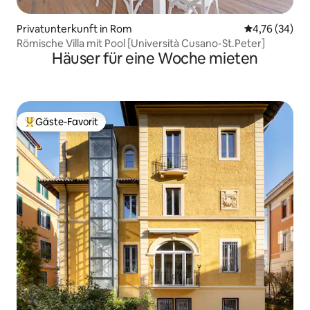
Privatunterkunft in Rom
Durchschnitt
4,76 (34)
Römische Villa mit Pool [Università Cusano-St.Peter]
Häuser für eine Woche mieten
Gäste-Favorit
Beliebter Gäste-Favorit.