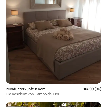
Privatunterkunft in Rom
Durchschnittl
4,99 (96)
Die Residenz von Campo de' Fiori