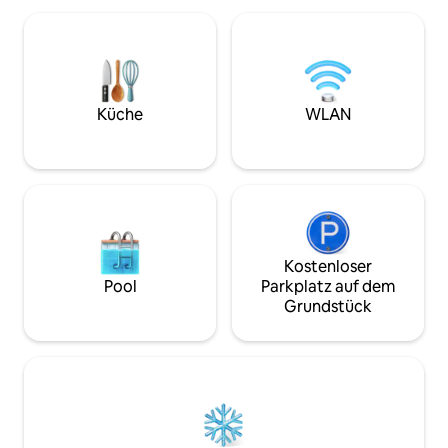
und der U-Bahn-Station Ottaviano
Stock mit Aufzug 
entfernt (schnelle Fahrt zum
Gebäude aus dem 
Kolosseum), in der Nähe des
kannst du Sonnen
Olympiastadions, schnelles WLAN,
Sonnenschein auf 
Betten mit Memory-Schaum-Matratzen,
mit der schönsten
Smart-TV. Lebhaftes Viertel:
die du je gesehen hast. U-Bahn-L
Küche
WLAN
Restaurants, Einkaufsmöglichkeiten,
1 Minute und nur
Dienstleistungen. Ein authentisches
von den wichtigst
römisches Erlebnis auch im Haus!
Sehenswürdigkeit
Kostenloser
Pool
Parkplatz auf dem
Grundstück