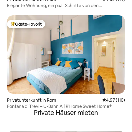
Elegante Wohnung, ein paar Schritte von den
Vatikanischen Museen entfernt
Gäste-Favorit
Beliebter Gäste-Favorit.
Privatunterkunft in Rom
Durchschnittl
4,97 (110)
Fontana di Trevi – U-Bahn A | R'Home Sweet Home®
Private Häuser mieten