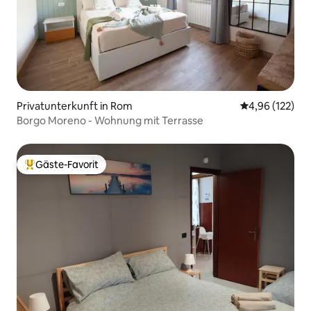
Privatunterkunft in Rom
Durchschnittl
4,96 (122)
Borgo Moreno - Wohnung mit Terrasse
Gäste-Favorit
Beliebter Gäste-Favorit.