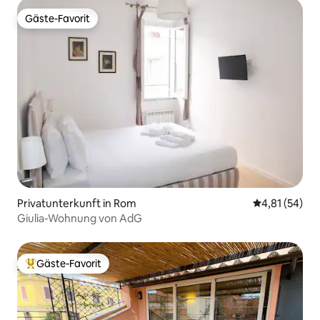
Gäste-Favorit
Gäste-Favorit
Privatunterkunft in Rom
Durchschnitt
4,81 (54)
Giulia-Wohnung von AdG
Gäste-Favorit
Beliebter Gäste-Favorit.