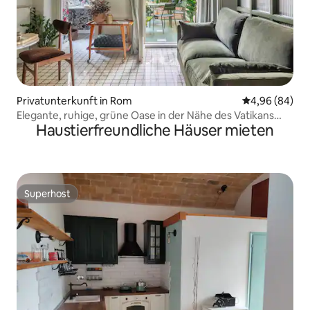
Privatunterkunft in Rom
Durchschnittl
4,96 (84)
Elegante, ruhige, grüne Oase in der Nähe des Vatikans
Haustierfreundliche Häuser mieten
und des Stadions
Superhost
Superhost