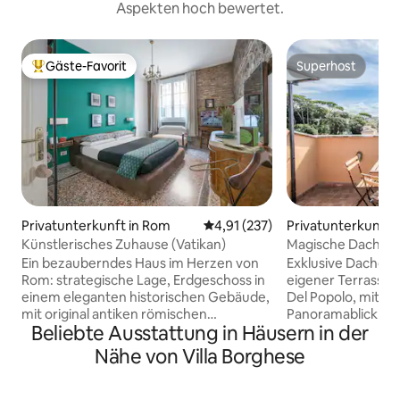
Aspekten hoch bewertet.
Gäste-Favorit
Superhost
Beliebter Gäste-Favorit.
Superhost
Privatunterkunft in Rom
Durchschnittliche Bewertung: 4
4,91 (237)
Privatunterkunft 
Künstlerisches Zuhause (Vatikan)
Magische Dachter
Blick auf die Piazz
Ein bezauberndes Haus im Herzen von
Exklusive Dachge
Rom: strategische Lage, Erdgeschoss in
eigener Terrasse d
einem eleganten historischen Gebäude,
Del Popolo, mit ei
mit original antiken römischen
Panoramablick auf
Beliebte Ausstattung in Häusern in der
Sichtmauern, die eine einzigartige
Zentrum von Rom.
Atmosphäre schaffen. Vintage-
Doppelschlafzimm
Nähe von Villa Borghese
Atmosphäre, authentisch, einladend,
Badezimmern, eine
farbenfroh und warm! Nur wenige
Küche und einem
Schritte von den Vatikanischen Museen
perfekt für 2 Paar