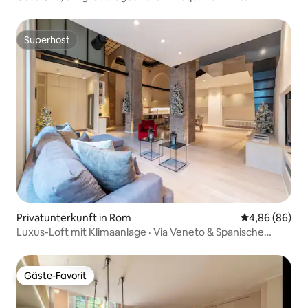
Superhost
Superhost
Privatunterkunft in Rom
Durchschnittl
4,86 (86)
Luxus-Loft mit Klimaanlage · Via Veneto & Spanische
Treppe
Gäste-Favorit
Gäste-Favorit