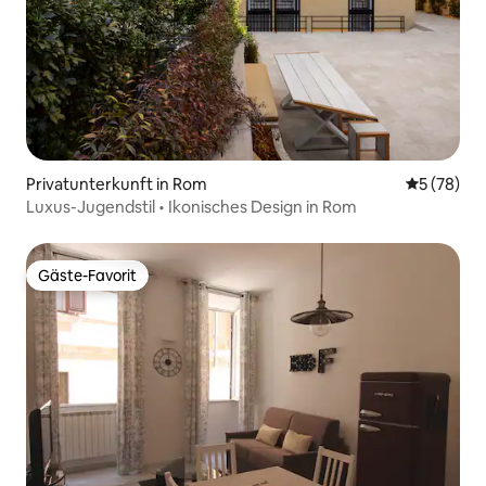
Privatunterkunft in Rom
Durchschni
5 (78)
Luxus-Jugendstil • Ikonisches Design in Rom
Gäste-Favorit
Gäste-Favorit