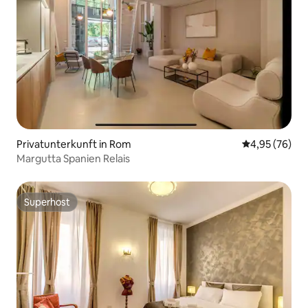
Privatunterkunft in Rom
Durchschnittl
4,95 (76)
Margutta Spanien Relais
Superhost
Superhost