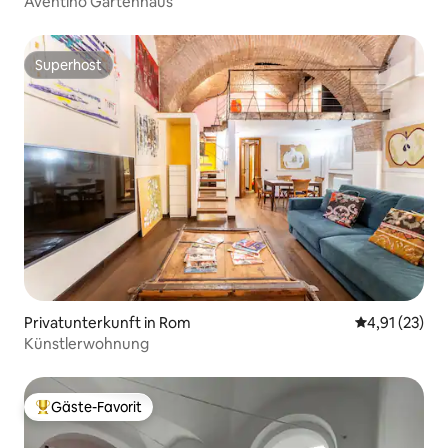
Aventino Gartenhaus
Superhost
Superhost
Privatunterkunft in Rom
Durchschnitt
4,91 (23)
Künstlerwohnung
Gäste-Favorit
Beliebter Gäste-Favorit.