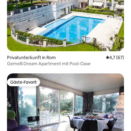
Privatunterkunft in Rom
Durchschnit
4,7 (67)
Gemelli Dream Apartment mit Pool-Oase
Gäste-Favorit
Gäste-Favorit