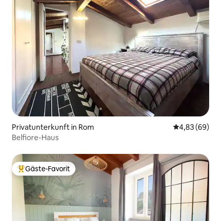
Privatunterkunft in Rom
Durchschnittl
4,83 (69)
Belfiore-Haus
Gäste-Favorit
Beliebter Gäste-Favorit.