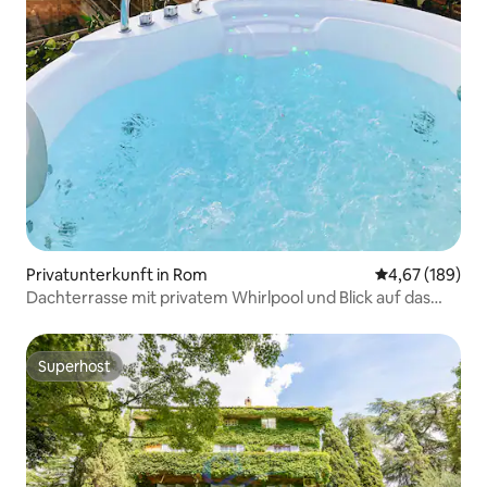
Privatunterkunft in Rom
Durchschnittli
4,67 (189)
Dachterrasse mit privatem Whirlpool und Blick auf das
Kolosseum
Superhost
Superhost