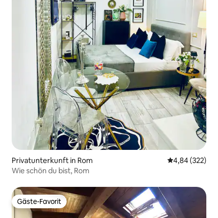
Privatunterkunft in Rom
Durchschnittli
4,84 (322)
Wie schön du bist, Rom
Gäste-Favorit
Gäste-Favorit