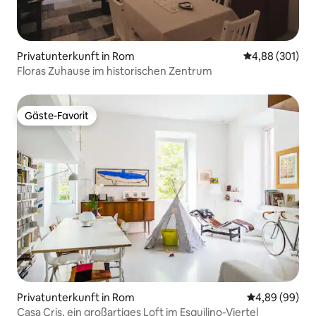
Privatunterkunft in Rom
Durchschnittli
4,88 (301)
Floras Zuhause im historischen Zentrum
Gäste-Favorit
Gäste-Favorit
Privatunterkunft in Rom
Durchschnittl
4,89 (99)
Casa Cris, ein großartiges Loft im Esquilino-Viertel