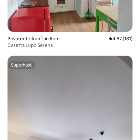
Privatunterkunft in Rom
Durchschnittl
4,87 (181)
Casetta Lupo Serena
Superhost
Superhost