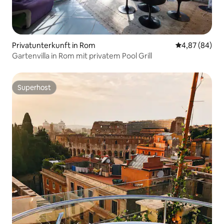
Privatunterkunft in Rom
Durchschnittl
4,87 (84)
Gartenvilla in Rom mit privatem Pool Grill
Superhost
Superhost