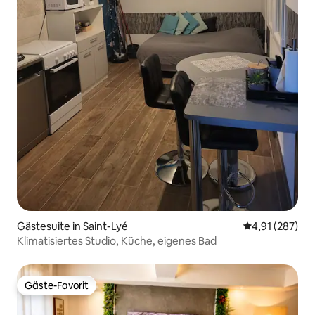
Gästesuite in Saint-Lyé
Durchschnittl
4,91 (287)
Klimatisiertes Studio, Küche, eigenes Bad
Gäste-Favorit
Gäste-Favorit