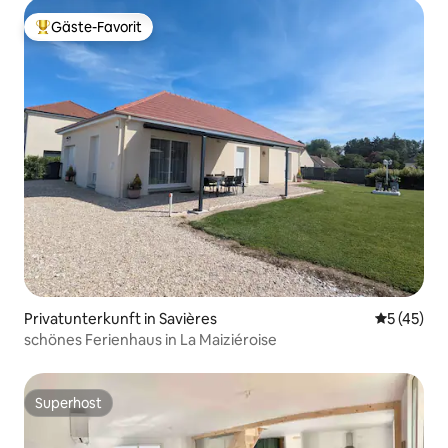
Gäste-Favorit
Beliebter Gäste-Favorit.
Privatunterkunft in Savières
Durchschn
5 (45)
schönes Ferienhaus in La Maiziéroise
Superhost
Superhost