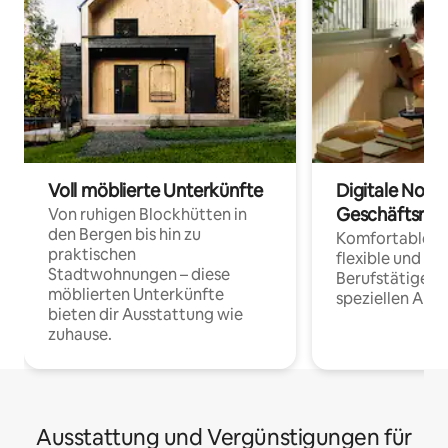
Voll möblierte Unterkünfte
Digitale Noma
Geschäftsrei
Von ruhigen Blockhütten in
den Bergen bis hin zu
Komfortable Un
praktischen
flexible und o
Stadtwohnungen – diese
Berufstätige 
möblierten Unterkünfte
speziellen Arbe
bieten dir Ausstattung wie
zuhause.
Ausstattung und Vergünstigungen für