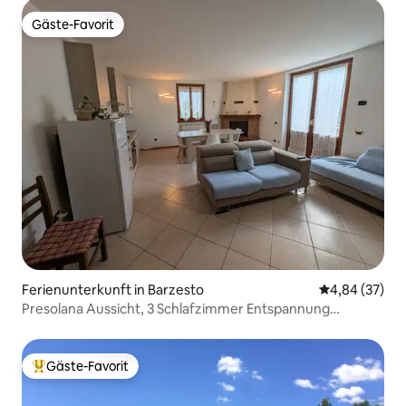
Gäste-Favorit
Gäste-Favorit
Ferienunterkunft in Barzesto
Durchschnittl
4,84 (37)
Presolana Aussicht, 3 Schlafzimmer Entspannung
Skiresort Trekking
Gäste-Favorit
Beliebter Gäste-Favorit.