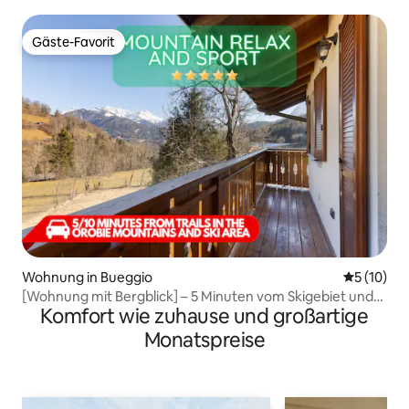
Gäste-Favorit
Gäste-Favorit
Wohnung in Bueggio
Durchschn
5 (10)
[Wohnung mit Bergblick] – 5 Minuten vom Skigebiet und
Komfort wie zuhause und großartige
den Wanderwegen entfernt
Monatspreise