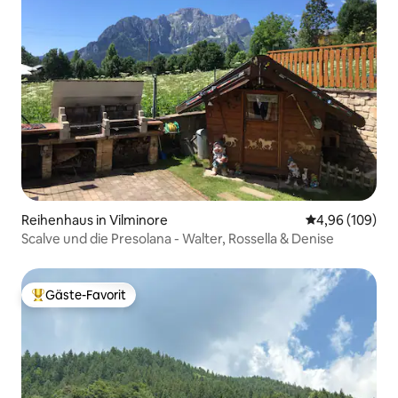
Reihenhaus in Vilminore
Durchschnittli
4,96 (109)
Scalve und die Presolana - Walter, Rossella & Denise
Gäste-Favorit
Beliebter Gäste-Favorit.