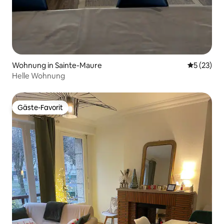
Wohnung in Sainte-Maure
Durchschn
5 (23)
Helle Wohnung
Gäste-Favorit
Gäste-Favorit