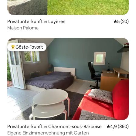
Privatunterkunft in Luyères
Durchschni
5 (20)
Maison Paloma
Gäste-Favorit
Beliebter Gäste-Favorit.
Privatunterkunft in Charmont-sous-Barbuise
Durchschnittl
4,9 (360)
Eigene Einzimmerwohnung mit Garten