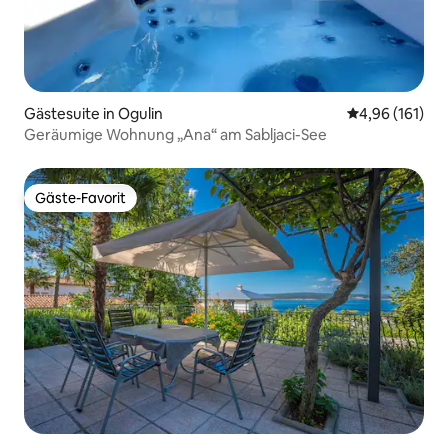
Gästesuite in Ogulin
Durchschnittl
4,96 (161)
Geräumige Wohnung „Ana“ am Sabljaci-See
Gäste-Favorit
Gäste-Favorit