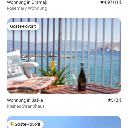
Wohnung in Dramalj
Durchschnittl
4,97 (111)
Rosemary Wohnung
Gäste-Favorit
Gäste-Favorit
Wohnung in Baška
Durchschn
5 (21)
Kleines Strandhaus
Gäste-Favorit
Beliebter Gäste-Favorit.