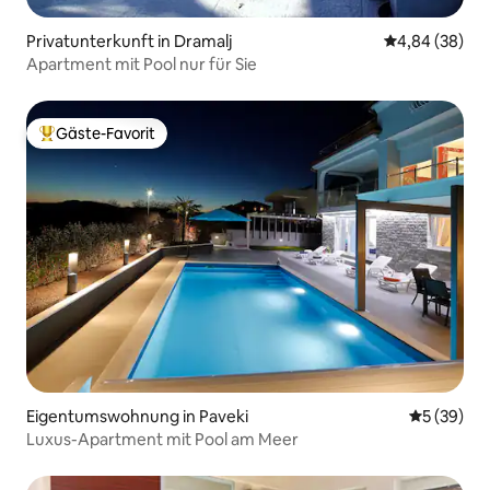
Privatunterkunft in Dramalj
Durchschnittl
4,84 (38)
Apartment mit Pool nur für Sie
Gäste-Favorit
Beliebter Gäste-Favorit.
Eigentumswohnung in Paveki
Durchschni
5 (39)
Luxus-Apartment mit Pool am Meer