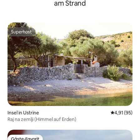
am Strand
Superhost
Superhost
Insel in Ustrine
Durchschnitt
4,91 (95)
Raj na zemlji (Himmel auf Erden)
Gäste-Favorit