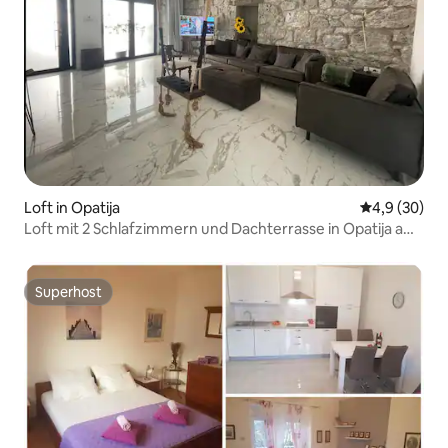
Loft in Opatija
Durchschnitt
4,9 (30)
Loft mit 2 Schlafzimmern und Dachterrasse in Opatija am
Strand von Slatina
Superhost
Superhost