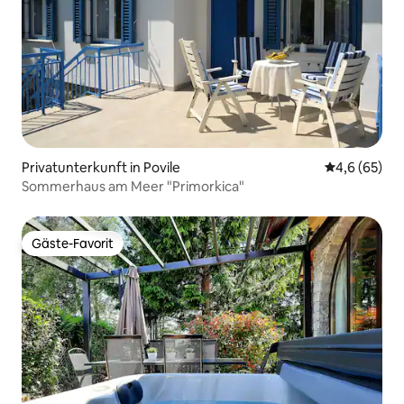
Privatunterkunft in Povile
Durchschnitt
4,6 (65)
Sommerhaus am Meer "Primorkica"
Gäste-Favorit
Gäste-Favorit