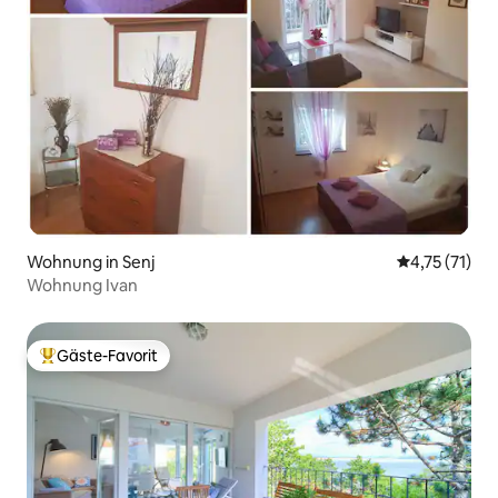
Wohnung in Senj
Durchschnitt
4,75 (71)
Wohnung Ivan
Gäste-Favorit
Beliebter Gäste-Favorit.