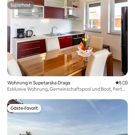
Superhost
Superhost
Wohnung in Supetarska Draga
Durchsch
5 (3)
Exklusive Wohnung, Gemeinschaftspool und Boot, Perth
2
Gäste-Favorit
Gäste-Favorit