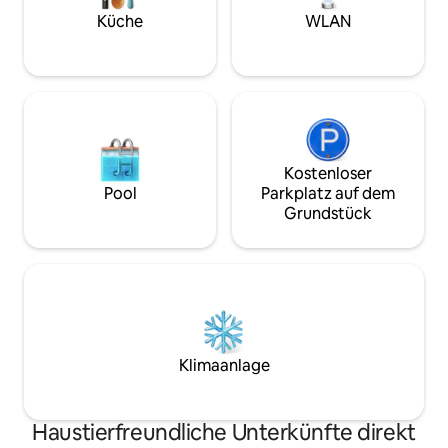
Vergangenheit dazu diente, sich gegen
Venezianer und Türken zu verteidigen.
Küche
WLAN
Einer der bekanntesten Karnevals ist der
Senj Summer International Carnival im
August.
Kostenloser
Pool
Parkplatz auf dem
Grundstück
Klimaanlage
Haustierfreundliche Unterkünfte direkt