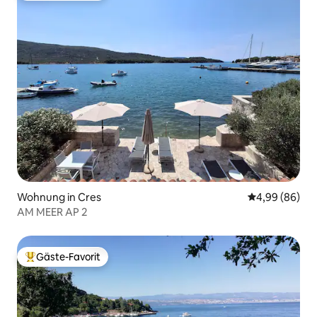
Wohnung in Cres
Durchschnittl
4,99 (86)
AM MEER AP 2
Gäste-Favorit
Beliebter Gäste-Favorit.