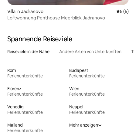
Villa in Jadranovo
Durchsch
5 (5)
Loftwohnung Penthouse Meerblick Jadranovo
Spannende Reiseziele
Reiseziele in der Nähe
Andere Arten von Unterkünften
To
Rom
Budapest
Ferienunterkünfte
Ferienunterkünfte
Florenz
Wien
Ferienunterkünfte
Ferienunterkünfte
Venedig
Neapel
Ferienunterkünfte
Ferienunterkünfte
Mailand
Mehr anzeigen
Ferienunterkünfte