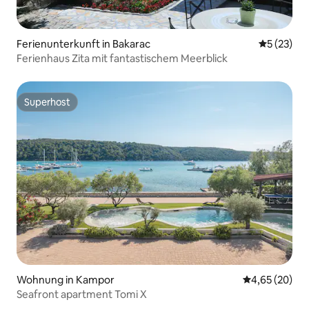
Ferienunterkunft in Bakarac
Durchschn
5 (23)
Ferienhaus Zita mit fantastischem Meerblick
Superhost
Superhost
Wohnung in Kampor
Durchschnittl
4,65 (20)
Seafront apartment Tomi X