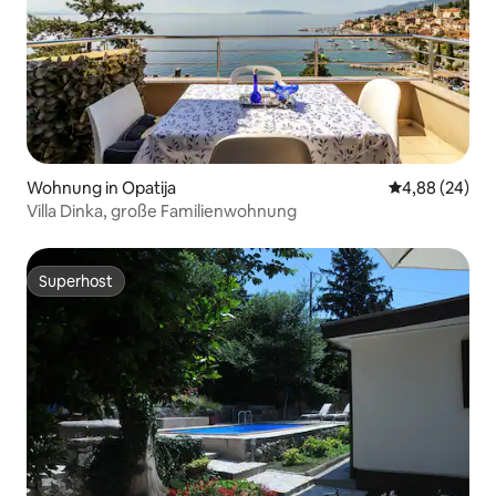
Wohnung in Opatija
Durchschnittl
4,88 (24)
Villa Dinka, große Familienwohnung
Superhost
Superhost