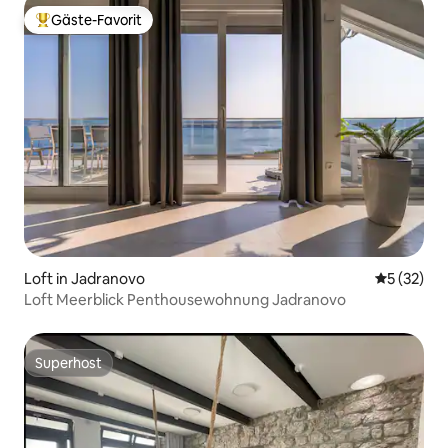
Gäste-Favorit
Beliebter Gäste-Favorit.
Loft in Jadranovo
Durchschn
5 (32)
Loft Meerblick Penthousewohnung Jadranovo
Superhost
Superhost