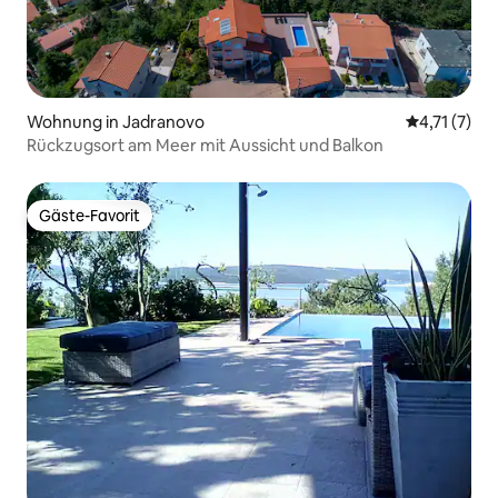
Wohnung in Jadranovo
Durchschnit
4,71 (7)
Rückzugsort am Meer mit Aussicht und Balkon
Gäste-Favorit
Gäste-Favorit