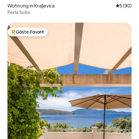
Wohnung in Kraljevica
Durchschni
5 (90)
Perla Suite
Gäste-Favorit
Beliebter Gäste-Favorit.