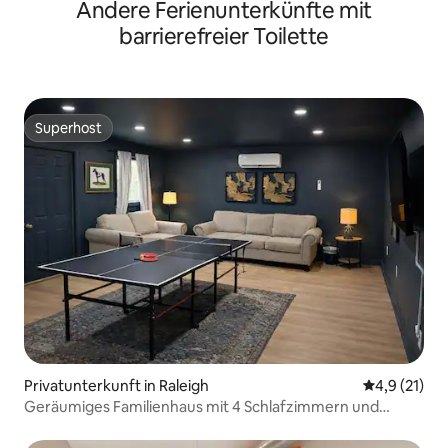
Andere Ferienunterkünfte mit
Flughafen RDU und UNC
barrierefreier Toilette
Superhost
Superhost
Privatunterkunft in Raleigh
Durchschnit
4,9 (21)
Geräumiges Familienhaus mit 4 Schlafzimmern und
Spielzimmer