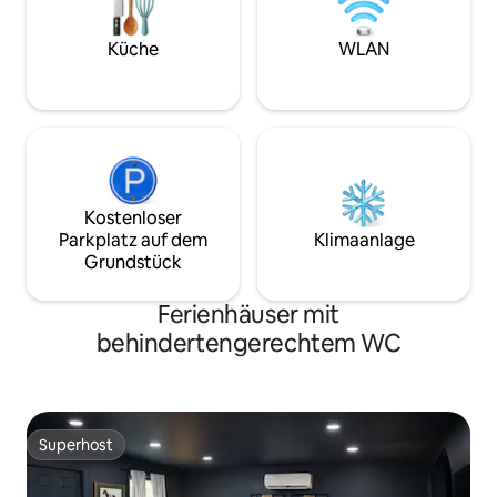
Meile. DPAC/Durham Bulls; 1,5 Meilen.
Carolina Theatre; 3 Meilen. Duke U/Med
Küche
WLAN
Cntr. Keine zusätzliche
Reinigungsgebühr. Die lieben Fellnasen
betreten die Wohnung nicht.
Kostenloser
Parkplatz auf dem
Klimaanlage
Grundstück
Ferienhäuser mit
behindertengerechtem WC
Superhost
Superhost