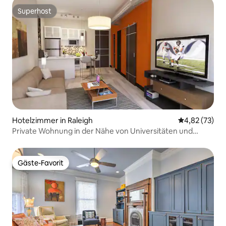
Superhost
Superhost
Hotelzimmer in Raleigh
Durchschnitt
4,82 (73)
Private Wohnung in der Nähe von Universitäten und
Schulen
Gäste-Favorit
Gäste-Favorit