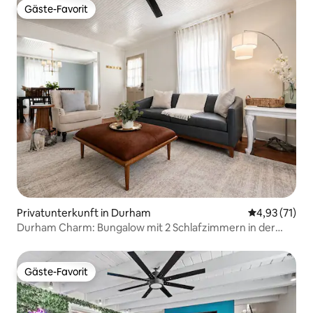
Gäste-Favorit
Gäste-Favorit
Privatunterkunft in Durham
Durchschnitt
4,93 (71)
Durham Charm: Bungalow mit 2 Schlafzimmern in der
Nähe von Duke und der Innenstadt
Gäste-Favorit
Gäste-Favorit