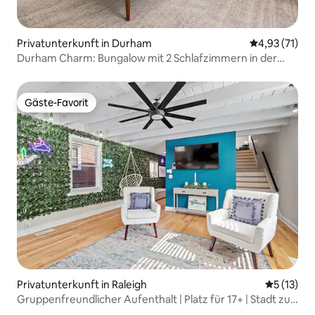
Privatunterkunft in Durham
Durchschnitt
4,93 (71)
Durham Charm: Bungalow mit 2 Schlafzimmern in der
Nähe von Duke und der Innenstadt
Gäste-Favorit
Gäste-Favorit
Privatunterkunft in Raleigh
Durchschn
5 (13)
Gruppenfreundlicher Aufenthalt | Platz für 17+ | Stadt zu
Fuß erreichbar