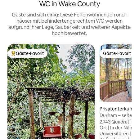
WC in Wake County
Gäste sind sich einig: Diese Ferienwohnungen und -
häuser mit behindertengerechtem WC werden
aufgrund ihrer Lage, Sauberkeit und weiterer Aspekte
hoch bewertet.
Gäste-Favorit
Gäste-Favorit
Beliebter Gäste-Favorit.
Gäste-Favorit
Privatunterkunft 
Durham – seltene
Alles in der Nähe!
2.743 Quadratfuß | 
Ort | In der Nähe 
Universitäten | Sp