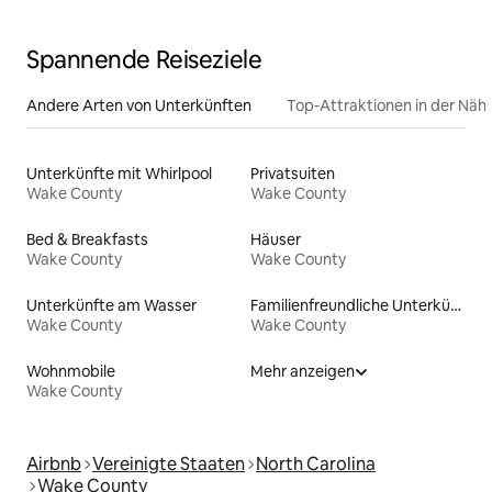
Kunst- und Gastroszene
Spannende Reiseziele
Andere Arten von Unterkünften
Top-Attraktionen in der Näh
Unterkünfte mit Whirlpool
Privatsuiten
Wake County
Wake County
Bed & Breakfasts
Häuser
Wake County
Wake County
Unterkünfte am Wasser
Familienfreundliche Unterkünfte
Wake County
Wake County
Wohnmobile
Mehr anzeigen
Wake County
Airbnb
Vereinigte Staaten
North Carolina
Wake County