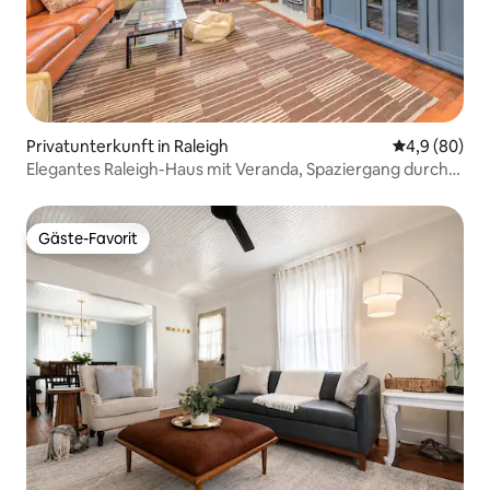
Privatunterkunft in Raleigh
Durchschnitt
4,9 (80)
Elegantes Raleigh-Haus mit Veranda, Spaziergang durch
die Innenstadt!
Gäste-Favorit
Gäste-Favorit