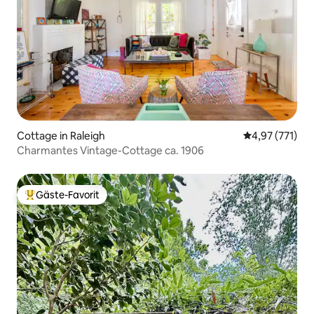
Cottage in Raleigh
Durchschnittl
4,97 (771)
Charmantes Vintage-Cottage ca. 1906
Gäste-Favorit
Beliebter Gäste-Favorit.