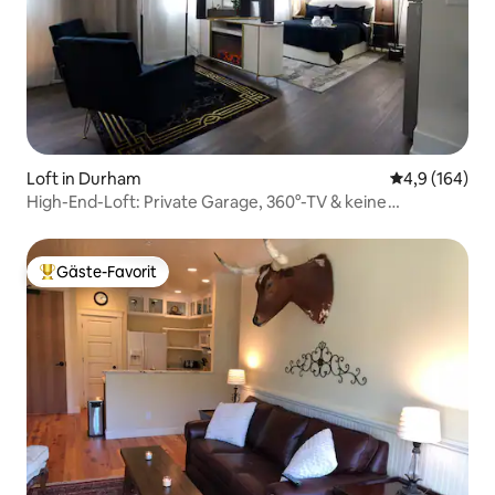
Loft in Durham
Durchschnitt
4,9 (164)
High-End-Loft: Private Garage, 360°-TV & keine
Gebühren
Gäste-Favorit
Beliebter Gäste-Favorit.