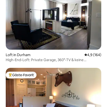
Loft in Durham
Durchschnitt
4,9 (164)
High-End-Loft: Private Garage, 360°-TV & keine
Gebühren
Gäste-Favorit
Beliebter Gäste-Favorit.