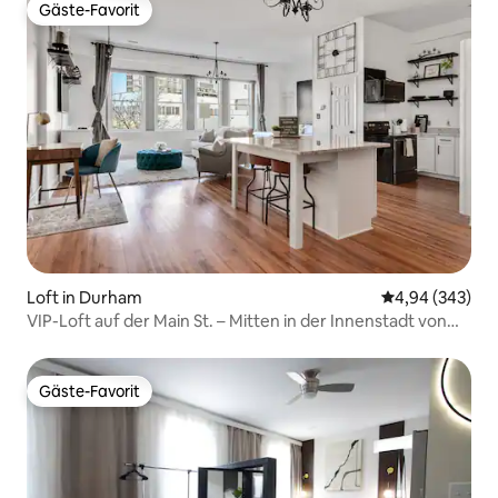
Gäste-Favorit
Gäste-Favorit
Loft in Durham
Durchschnittli
4,94 (343)
VIP-Loft auf der Main St. – Mitten in der Innenstadt von
Durham!
Gäste-Favorit
Gäste-Favorit