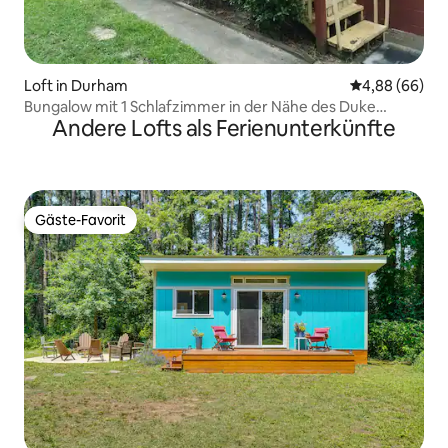
Loft in Durham
Durchschnittl
4,88 (66)
Bungalow mit 1 Schlafzimmer in der Nähe des Duke
Andere Lofts als Ferienunterkünfte
Hospital | Ruhig & privat
Gäste-Favorit
Gäste-Favorit