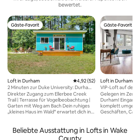
bewertet.
Gäste-Favorit
Gäste-Favorit
Gäste-Favorit
Gäste-Favorit
Loft in Durham
Durchschnittliche Bewertung: 
4,92 (52)
Loft in Durham
2 Minuten zur Duke University: Durham
VIP-Loft auf der Ma
Tiny Home!
Innenstadt von D
Direkter Zugang zum Ellerbee Creek
Gelegen im Zentr
Trail | Terrasse für Vogelbeobachtung |
Durham! Eingang a
Garten mit Weg am Bach Dein ruhiges
komplett umgeben
„kleines Haus im Wald“ erwartet dich in
Geschäften, Café
dieser Ferienwohnung in Durham, nur 2
Veranstaltungsorte
Meilen von Duke entfernt! Gehen Sie
historisches Back
Beliebte Ausstattung in Lofts in Wake
nach hinten, um direkten Zugang zum
dieses geräumige 
Ellerbee Creek Trail zu erhalten und
über dem hektischen
County