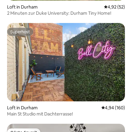
Loft in Durham
Durchschnitt
4,92 (52)
2 Minuten zur Duke University: Durham Tiny Home!
Superhost
Superhost
Loft in Durham
Durchschnittli
4,94 (160)
Main St Studio mit Dachterrasse!