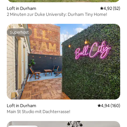
Loft in Durham
Durchschnitt
4,92 (52)
2 Minuten zur Duke University: Durham Tiny Home!
Superhost
Superhost
Loft in Durham
Durchschnittli
4,94 (160)
Main St Studio mit Dachterrasse!