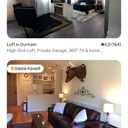
Loft in Durham
Durchschnitt
4,9 (164)
High-End-Loft: Private Garage, 360°-TV & keine
Gebühren
Gäste-Favorit
Beliebter Gäste-Favorit.