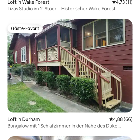
Loft in Wake Forest
Durchschnitt
4,73 (11)
Lizas Studio im 2. Stock – Historischer Wake Forest
Gäste-Favorit
Gäste-Favorit
Loft in Durham
Durchschnittl
4,88 (66)
Bungalow mit 1 Schlafzimmer in der Nähe des Duke
Hospital | Ruhig & privat