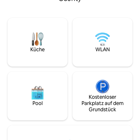
gepflasterte Wege und bewaldete
Hotel liegt im 2. 
Rundwege zu erkunden. Du kannst
Restaurant und ha
deinen Tag mit Kaffee auf der Terrasse
darüber. Du wirst dich wie ein VIP fühlen,
beginnen, während du Vögel
während du aus de
beobachtest, oder nach Einbruch der
über die Main Str
Dunkelheit auf dem solarbeleuchteten
mit einem komfort
Gartenweg spazieren gehen. Ob du die
einer gemütlichen
Natur oder den Komfort der Stadt
Zoll-TV und einer s
suchst, dieser Rückzugsort bietet
modernen Küche 
Küche
WLAN
beides. Buche noch heute!
Badezimmer.
Kostenloser
Pool
Parkplatz auf dem
Grundstück