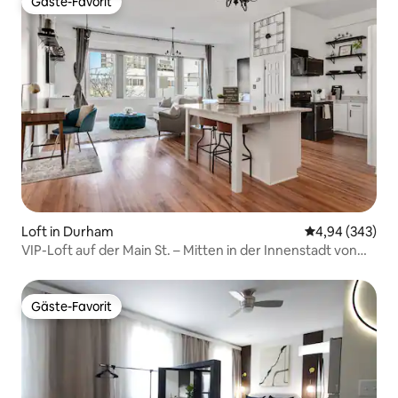
Gäste-Favorit
Gäste-Favorit
Loft in Durham
Durchschnittli
4,94 (343)
VIP-Loft auf der Main St. – Mitten in der Innenstadt von
Durham!
Gäste-Favorit
Gäste-Favorit