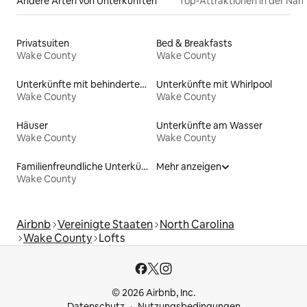
Andere Arten von Unterkünften
Top-Attraktionen in der Näh
Privatsuiten
Bed & Breakfasts
Wake County
Wake County
Unterkünfte mit behindertengerechtem WC
Unterkünfte mit Whirlpool
Wake County
Wake County
Häuser
Unterkünfte am Wasser
Wake County
Wake County
Familienfreundliche Unterkünfte
Mehr anzeigen
Wake County
Airbnb
Vereinigte Staaten
North Carolina
Wake County
Lofts
© 2026 Airbnb, Inc.
Datenschutz
Nutzungsbedingungen