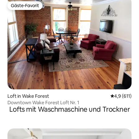
Gäste-Favorit
Gäste-Favorit
Loft in Wake Forest
Durchschnitt
4,9 (611)
Downtown Wake Forest Loft Nr. 1
Lofts mit Waschmaschine und Trockner