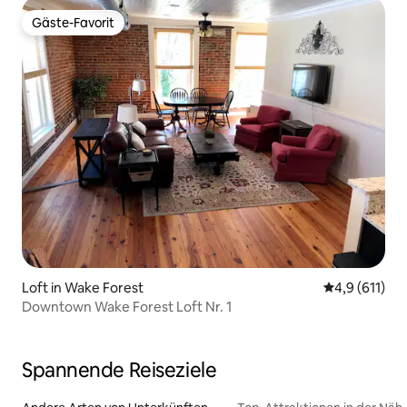
Gäste-Favorit
Gäste-Favorit
Loft in Wake Forest
Durchschnitt
4,9 (611)
Downtown Wake Forest Loft Nr. 1
Spannende Reiseziele