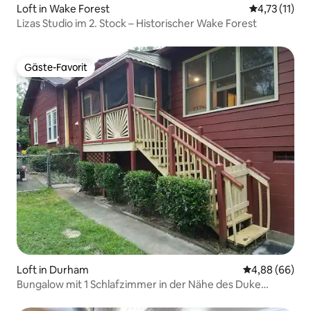
Loft in Wake Forest
Durchschnitt
4,73 (11)
Lizas Studio im 2. Stock – Historischer Wake Forest
Gäste-Favorit
Gäste-Favorit
Loft in Durham
Durchschnittl
4,88 (66)
Bungalow mit 1 Schlafzimmer in der Nähe des Duke
Hospital | Ruhig & privat