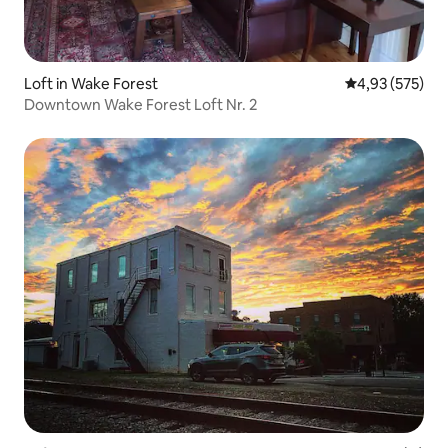
Loft in Wake Forest
Durchschnittli
4,93 (575)
Downtown Wake Forest Loft Nr. 2