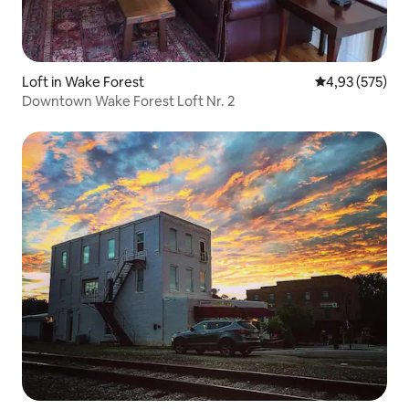
Loft in Wake Forest
Durchschnittli
4,93 (575)
Downtown Wake Forest Loft Nr. 2