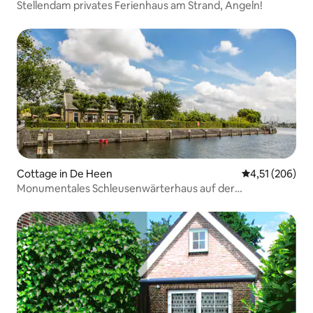
Stellendam privates Ferienhaus am Strand, Angeln!
Cottage in De Heen
Durchschnittl
4,51 (206)
Monumentales Schleusenwärterhaus auf der
Schleuseninsel