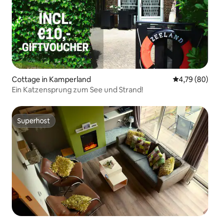
Cottage in Kamperland
Durchschnittl
4,79 (80)
Ein Katzensprung zum See und Strand!
Superhost
Superhost