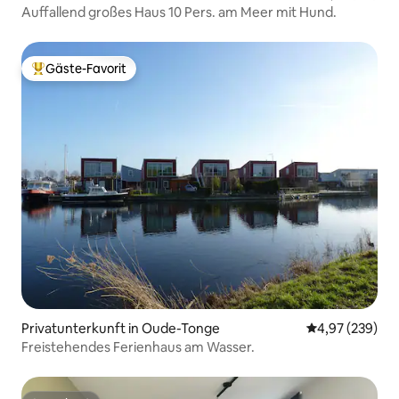
Auffallend großes Haus 10 Pers. am Meer mit Hund.
Gäste-Favorit
Beliebter Gäste-Favorit.
Privatunterkunft in Oude-Tonge
Durchschnittli
4,97 (239)
Freistehendes Ferienhaus am Wasser.