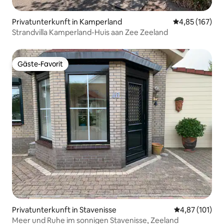
Privatunterkunft in Kamperland
Durchschnittl
4,85 (167)
Strandvilla Kamperland-Huis aan Zee Zeeland
Gäste-Favorit
Gäste-Favorit
Privatunterkunft in Stavenisse
Durchschnittl
4,87 (101)
Meer und Ruhe im sonnigen Stavenisse, Zeeland