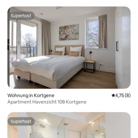
entfernt
Superhost
Superhost
Wohnung in Kortgene
Durchschnit
4,75 (8)
Apartment Havenzicht 10B Kortgene
Superhost
Superhost