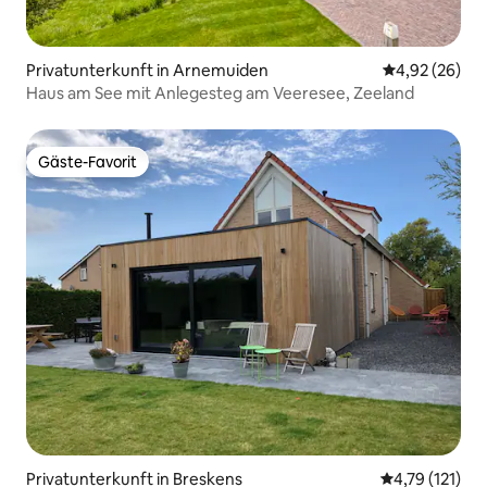
Privatunterkunft in Arnemuiden
Durchschnittl
4,92 (26)
Haus am See mit Anlegesteg am Veeresee, Zeeland
Gäste-Favorit
Gäste-Favorit
Privatunterkunft in Breskens
Durchschnittl
4,79 (121)