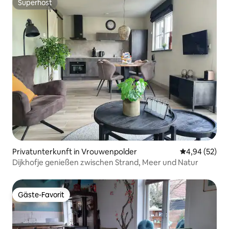
Superhost
Superhost
Privatunterkunft in Vrouwenpolder
Durchschnittl
4,94 (52)
Dijkhofje genießen zwischen Strand, Meer und Natur
Gäste-Favorit
Gäste-Favorit