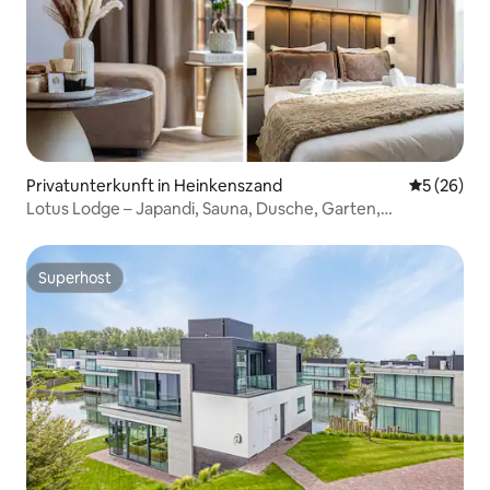
Privatunterkunft in Heinkenszand
Durchschni
5 (26)
Lotus Lodge – Japandi, Sauna, Dusche, Garten,
Klimaanlage
Superhost
Superhost