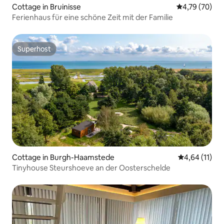
Cottage in Bruinisse
Durchschnitt
4,79 (70)
Ferienhaus für eine schöne Zeit mit der Familie
Superhost
Superhost
Cottage in Burgh-Haamstede
Durchschnitt
4,64 (11)
Tinyhouse Steurshoeve an der Oosterschelde