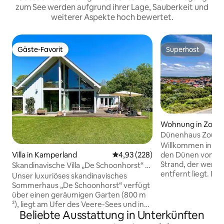
zum See werden aufgrund ihrer Lage, Sauberkeit und
weiterer Aspekte hoch bewertet.
Gäste-Favorit
Superhost
Gäste-Favorit
Superhost
Wohnung in Zoute
Dünenhaus Zoutel
und am Strand
Willkommen in un
Villa in Kamperland
Durchschnittliche Bewertung: 4
4,93 (228)
den Dünen von Z
Strand, der wenige
Skandinavische Villa „De Schoonhorst“ +
entfernt liegt. In
Wellness
Unser luxuriöses skandinavisches
Städte wie Midde
Sommerhaus „De Schoonhorst“ verfügt
Veere. Die moderne neue Wohnung ist
über einen geräumigen Garten (800 m
für 2 Erwachsene 
²), liegt am Ufer des Veere-Sees und in
Wohnzimmer im E
Beliebte Ausstattung in Unterkünften
der Nähe eines schönen Strandes. Die
offener Küche un
Insel hat keine Autobahnen oder Züge.