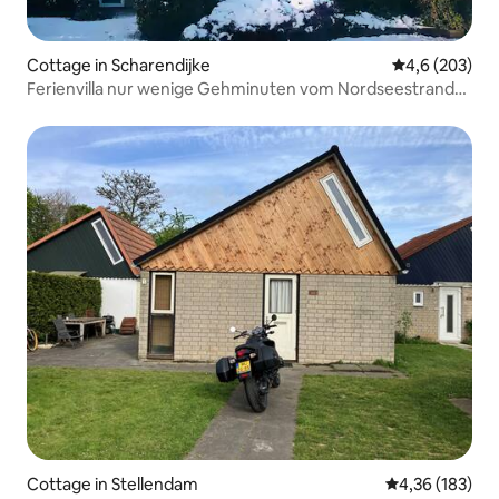
Cottage in Scharendijke
Durchschnittl
4,6 (203)
Ferienvilla nur wenige Gehminuten vom Nordseestrand
entfernt
Cottage in Stellendam
Durchschnittl
4,36 (183)