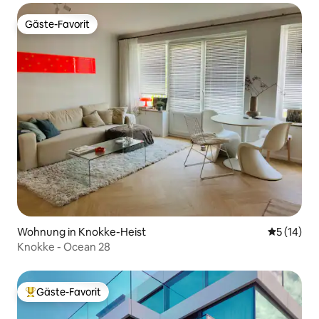
Gäste-Favorit
Gäste-Favorit
Wohnung in Knokke-Heist
Durchschn
5 (14)
Knokke - Ocean 28
Gäste-Favorit
Beliebter Gäste-Favorit.