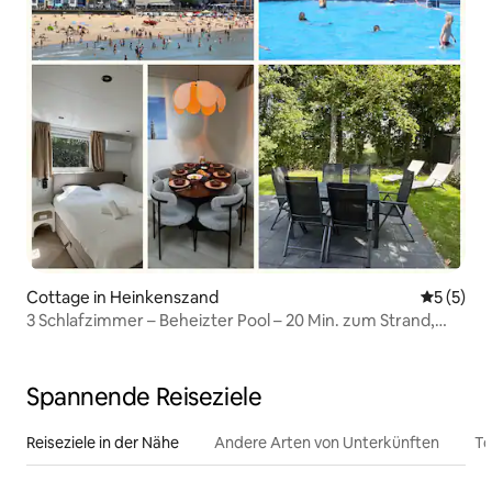
Cottage in Heinkenszand
Durchsch
5 (5)
3 Schlafzimmer – Beheizter Pool – 20 Min. zum Strand,
kindersicher
Spannende Reiseziele
Reiseziele in der Nähe
Andere Arten von Unterkünften
To