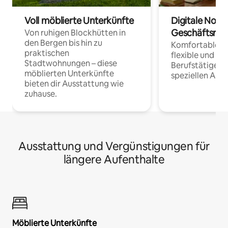
Voll möblierte Unterkünfte
Digitale Noma
Geschäftsrei
Von ruhigen Blockhütten in
den Bergen bis hin zu
Komfortable Un
praktischen
flexible und o
Stadtwohnungen – diese
Berufstätige 
möblierten Unterkünfte
speziellen Arbe
bieten dir Ausstattung wie
zuhause.
Ausstattung und Vergünstigungen für
längere Aufenthalte
Möblierte Unterkünfte