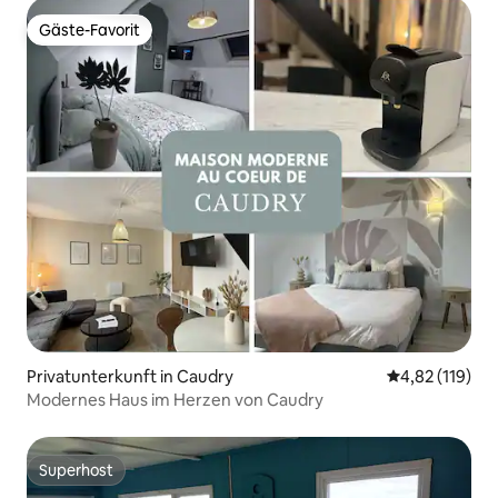
Gäste-Favorit
Gäste-Favorit
Privatunterkunft in Caudry
Durchschnittl
4,82 (119)
Modernes Haus im Herzen von Caudry
Superhost
Superhost