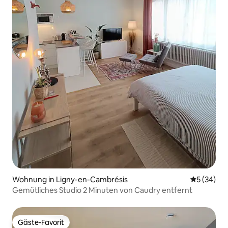
Wohnung in Ligny-en-Cambrésis
Durchschni
5 (34)
Gemütliches Studio 2 Minuten von Caudry entfernt
Gäste-Favorit
Gäste-Favorit