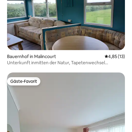
Bauernhof in Malincourt
Durchschnitt
4,85 (13)
Unterkunft inmitten der Natur, Tapetenwechsel
garantiert
Gäste-Favorit
Gäste-Favorit