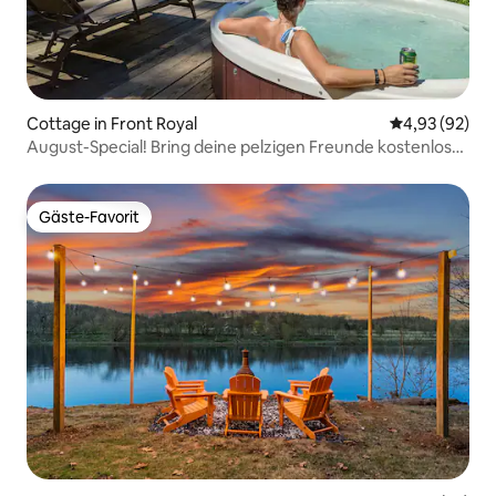
Cottage in Front Royal
Durchschnittl
4,93 (92)
August-Special! Bring deine pelzigen Freunde kostenlos
mit!
Gäste-Favorit
Gäste-Favorit