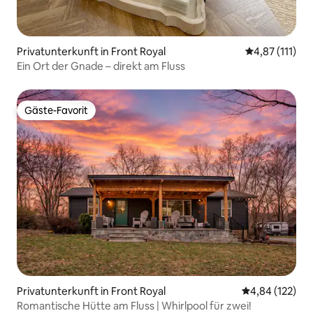
Privatunterkunft in Front Royal
Durchschnittl
4,87 (111)
Ein Ort der Gnade – direkt am Fluss
Gäste-Favorit
Gäste-Favorit
Privatunterkunft in Front Royal
Durchschnittl
4,84 (122)
Romantische Hütte am Fluss | Whirlpool für zwei!