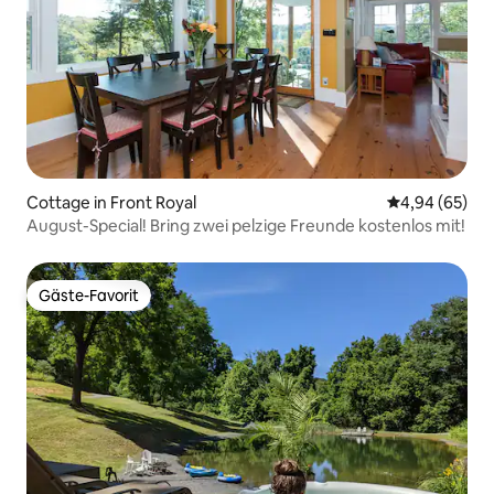
Cottage in Front Royal
Durchschnittl
4,94 (65)
August-Special! Bring zwei pelzige Freunde kostenlos mit!
Gäste-Favorit
Gäste-Favorit