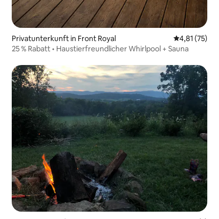
Privatunterkunft in Front Royal
Durchschnitt
4,81 (75)
25 % Rabatt • Haustierfreundlicher Whirlpool + Sauna