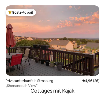
Gäste-Favorit
Beliebter Gäste-Favorit.
Privatunterkunft in Strasburg
Durchschnittl
4,96 (26)
„Shenandoah View“
Cottages mit Kajak