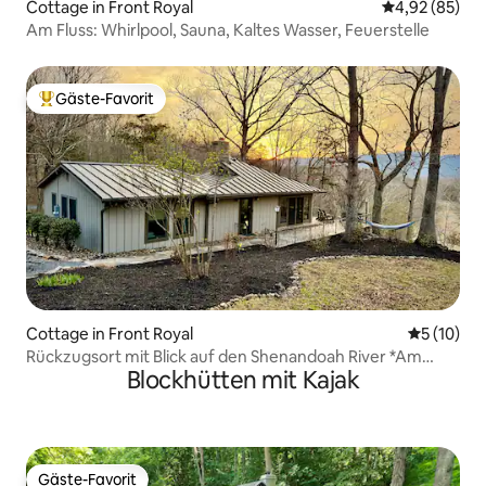
Cottage in Front Royal
Durchschnittl
4,92 (85)
Am Fluss: Whirlpool, Sauna, Kaltes Wasser, Feuerstelle
Gäste-Favorit
Beliebter Gäste-Favorit.
Cottage in Front Royal
Durchschn
5 (10)
Rückzugsort mit Blick auf den Shenandoah River *Am
Blockhütten mit Kajak
Fluss*
Gäste-Favorit