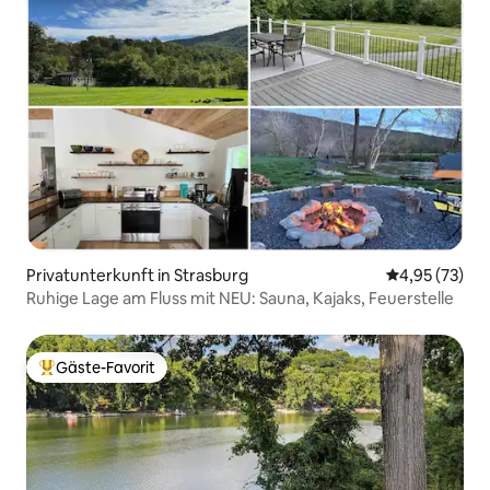
Privatunterkunft in Strasburg
Durchschnitt
4,95 (73)
Ruhige Lage am Fluss mit NEU: Sauna, Kajaks, Feuerstelle
Gäste-Favorit
Beliebter Gäste-Favorit.