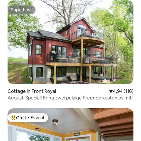
Superhost
Superhost
Cottage in Front Royal
Durchschnittl
4,94 (116)
August-Special! Bring zwei pelzige Freunde kostenlos mit!
Gäste-Favorit
Beliebter Gäste-Favorit.