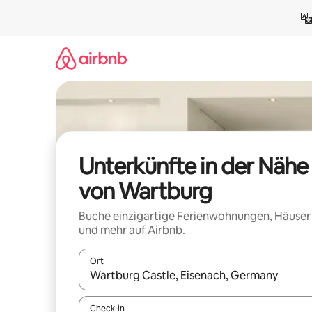
Zu
Inhalten
springen
Unterkünfte in der Nähe
von Wartburg
Buche einzigartige Ferienwohnungen, Häuser
und mehr auf Airbnb.
Ort
Wenn Ergebnisse verfügbar sind, navigiere mit d
Check-in