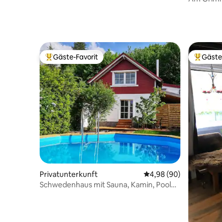
euren Wunschtag dafür vor der Anreise
zur Auto
mit.
Gäste-Favorit
Gäste
Beliebter Gäste-Favorit.
Beliebte
Privatunterkunft
Durchschnittliche Bew
4,98 (90)
Schwedenhaus mit Sauna, Kamin, Pool
und Whirlwanne