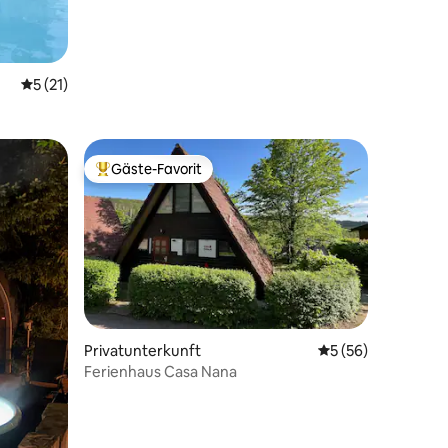
24 Bewertungen
Durchschnittliche Bewertung: 5 von 5, 21 Bewertungen
5 (21)
Gäste-Favorit
Beliebter Gäste-Favorit.
Privatunterkunft
Durchschnittliche
5 (56)
Ferienhaus Casa Nana
55 Bewertungen