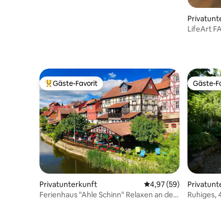
Privatunt
Li
Gäste-Favorit
Gäste-Fa
Beliebter Gäste-Favorit.
Gäste-Fa
Privatunterkunft
Durchschnittliche Bew
4,97 (59)
Privatunt
Ferienhaus "Ahle Schinn" Relaxen an der
Ruhiges, 
Werra
Fachwerk