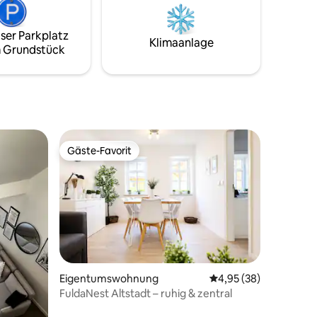
oder zum
über der Ferienwohnung. Wir geben
g.
unser bestes, dennoch können
entsprechende Geräusche zu hören
ser Parkplatz
Klimaanlage
sein.
 Grundstück
Gäste-Favorit
Gäste-Favorit
26 Bewertungen
Eigentumswohnung
Durchschnittliche Be
4,95 (38)
FuldaNest Altstadt – ruhig & zentral