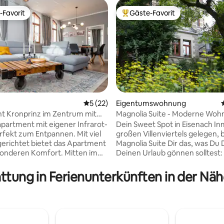
-Favorit
Gäste-Favorit
r Gäste-Favorit.
Beliebter Gäste-Favorit.
Durchschnittliche Bewertung: 5 von 5, 
5 (22)
Eigentumswohnung
t Kronprinz im Zentrum mit
Magnolia Suite - Moderne Woh
rtung: 4,95 von 5, 523 Bewertungen
Sauna
Villenviertel
partment mit eigener Infrarot-
Dein Sweet Spot in Eisenach Inmitten des
ekt zum Entpannen. Mit viel
großen Villenviertels gelegen, b
gerichtet bietet das Apartment
Magnolia Suite Dir das, was Du D
onderen Komfort. Mitten im
Deinen Urlaub gönnen solltest:
er Stadt, ideal für einen
Lage, perfekte Location, Blick i
 oder zum Wandern. Auf
komplette Ausstattung, Stil & H
attung in Ferienunterkünften in der Nä
e Fernsehabende lädt ein
Ein separater Zugang zur Magno
es großes Sofa und riesigem
eine Küche und ein Badezimme
ernseher mit Netflix, ein. Die
Waschmaschine bieten Dir alle
 mit allem ausgestattet was
Möglichkeiten. Zu Fuß in die historische
en benötigt wird. Vom Wohn
Stadt mit Sightseeing und Muse