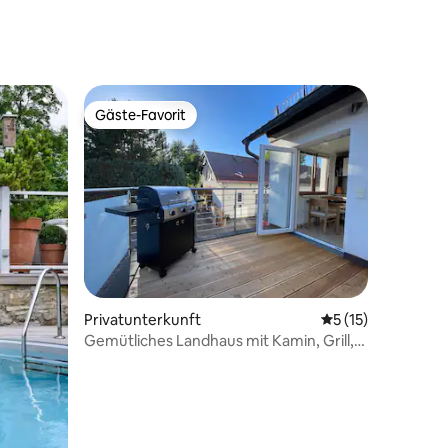
Gäste-Favorit
Gäste-Favorit
Privatunterkunft
Durchschnittliche
5 (15)
Gemütliches Landhaus mit Kamin, Grill,
Haustier OK