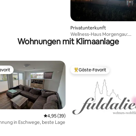
Privatunterkunft
Wellness-Haus Morgengau:
Wohnungen mit Klimaanlage
Sauna&Wirlpool, Thür.Wald
vorit
Gäste-Favorit
vorit
Beliebter Gäste-Favorit.
Durchschnittliche Bewertung: 4,95 von 5, 
4,95 (39)
hnung in Eschwege, beste Lage