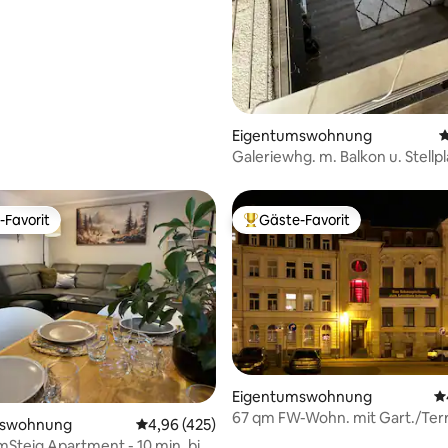
Eigentumswohnung
D
Galeriewhg. m. Balkon u. Stellp
Wenigemarkt
-Favorit
Gäste-Favorit
r Gäste-Favorit.
Beliebter Gäste-Favorit.
ertung: 4,9 von 5, 167 Bewertungen
Eigentumswohnung
D
67 qm FW-Wohn. mit Gart./Terr
mswohnung
Durchschnittliche Bewertung: 4,96 von 5, 4
4,96 (425)
aber ruhig
teig Apartment - 10 min. bis