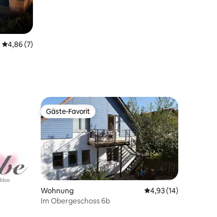
Durchschnittliche Bewertung: 4,86 von 5, 7 Bewertungen
4,86 (7)
Gäste-Favorit
Gäste-Favorit
39 Bewertungen
Wohnung
Durchschnittliche Be
4,93 (14)
Im Obergeschoss 6b