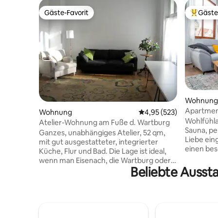
Gäste-Favorit
Gäste
Gäste-Favorit
Beliebte
Wohnung
Apartmen
Wohnung
Durchschnittliche Bewe
4,95 (523)
Infrarot-
Wohlfühla
Atelier-Wohnung am Fuße d. Wartburg
Sauna, perf
Ganzes, unabhängiges Atelier, 52 qm,
Liebe ein
mit gut ausgestatteter, integrierter
einen bes
Küche, Flur und Bad. Die Lage ist ideal,
Zentrum d
wenn man Eisenach, die Wartburg oder
Städtetrip
Beliebte Ausst
auch die Wandermöglichkeiten zu Fuß
gemütlich
erkunden möchte. (Bachhaus Museum,
kuschelig
Markt u. Lutherhaus 10-15 Min.,
Flachbildf
Wartburg: ca.35Min. (Waldweg),
Küche ist
Bahnhof: ca.15 Min. Wandern: Direkt
zum Koch
hinter dem Haus beginnt der Wald und