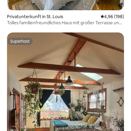
Privatunterkunft in St. Louis
Durchschnittli
4,96 (198)
Tolles familienfreundliches Haus mit großer Terrasse und
Garten
Superhost
Superhost