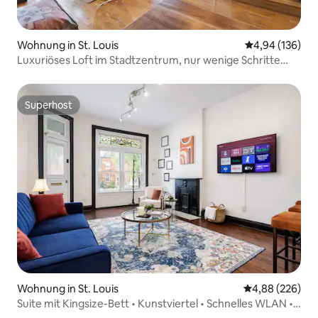
Wohnung in St. Louis
Durchschnittli
4,94 (136)
Luxuriöses Loft im Stadtzentrum, nur wenige Schritte
vom City Museum entfernt
Superhost
Superhost
Wohnung in St. Louis
Durchschnittli
4,88 (226)
Suite mit Kingsize-Bett • Kunstviertel • Schnelles WLAN •
Wäscheservice