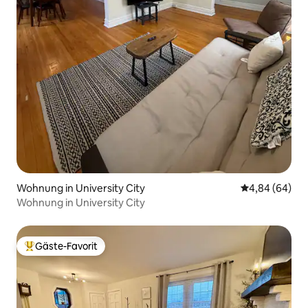
Wohnung in University City
Durchschnittl
4,84 (64)
Wohnung in University City
Gäste-Favorit
Beliebter Gäste-Favorit.