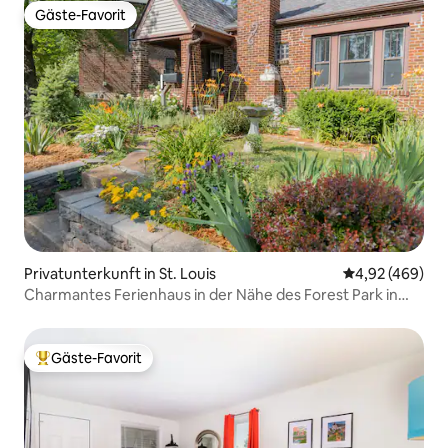
Gäste-Favorit
Gäste-Favorit
Privatunterkunft in St. Louis
Durchschnittli
4,92 (469)
Charmantes Ferienhaus in der Nähe des Forest Park in
ruhiger Lage
Gäste-Favorit
Beliebter Gäste-Favorit.