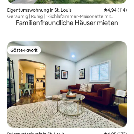
Eigentumswohnung in St. Louis
Durchschnittl
4,94 (114)
Geräumig | Ruhig | 1-Schlafzimmer-Maisonette mit
Familienfreundliche Häuser mieten
Parkplatz!
Gäste-Favorit
Gäste-Favorit