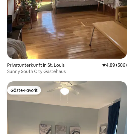
Privatunterkunft in St. Louis
Durchschnittli
4,89 (506)
Sunny South City Gästehaus
Gäste-Favorit
Gäste-Favorit