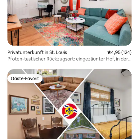
Privatunterkunft in St. Louis
Durchschnittl
4,95 (124)
Pfoten-tastischer Rückzugsort: eingezäunter Hof, in der
Nähe von Krankenhäusern, W/D
Gäste-Favorit
Gäste-Favorit