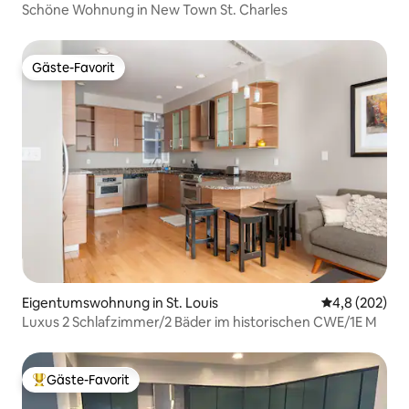
Schöne Wohnung in New Town St. Charles
Gäste-Favorit
Gäste-Favorit
Eigentumswohnung in St. Louis
Durchschnittl
4,8 (202)
Luxus 2 Schlafzimmer/2 Bäder im historischen CWE/1E M
Gäste-Favorit
Beliebter Gäste-Favorit.