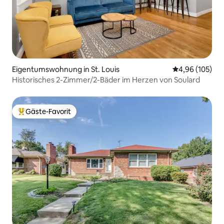
Eigentumswohnung in St. Louis
Durchschnittli
4,96 (105)
Historisches 2-Zimmer/2-Bäder im Herzen von Soulard
Gäste-Favorit
Beliebter Gäste-Favorit.