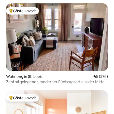
Gäste-Favorit
Beliebter Gäste-Favorit.
Wohnung in St. Louis
Durchschnit
5 (276)
Zentral gelegener, moderner Rückzugsort aus der Mitte
des Jahrhunderts
Gäste-Favorit
Beliebter Gäste-Favorit.