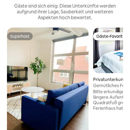
Gäste sind sich einig: Diese Unterkünfte werden
aufgrund ihrer Lage, Sauberkeit und weiteren
Aspekten hoch bewertet.
Superhost
Gäste-Favorit
Superhost
Gäste-Favorit
Privatunterkunft in
Gemütliches Ferie
ruhigen Stadtviert
Bitte erkundige di
längere Aufenthal
Quadratfuß große
Ferienhaus hat ALL
diesem begehrten 
DOGTOWN!, nur w
Forest Park und e