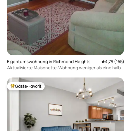
Eigentumswohnung in Richmond Heights
Durchschnittl
4,79 (165)
Aktualisierte Maisonette-Wohnung weniger als eine halbe
Meile von Clayton entfernt.
Gäste-Favorit
Beliebter Gäste-Favorit.