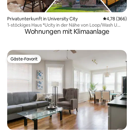
Privatunterkunft in University City
Durchschnittli
4,78 (366)
1-stöckiges Haus *Ucity in der Nähe von Loop/Wash U
Wohnungen mit Klimaanlage
*Haustiere *Kinder
Gäste-Favorit
Gäste-Favorit