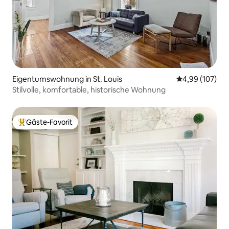
Eigentumswohnung in St. Louis
Durchschnittli
4,99 (107)
Stilvolle, komfortable, historische Wohnung
Gäste-Favorit
Beliebter Gäste-Favorit.