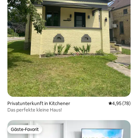
Privatunterkunft in Kitchener
Durchschnittl
4,95 (78)
Das perfekte kleine Haus!
Gäste-Favorit
Gäste-Favorit