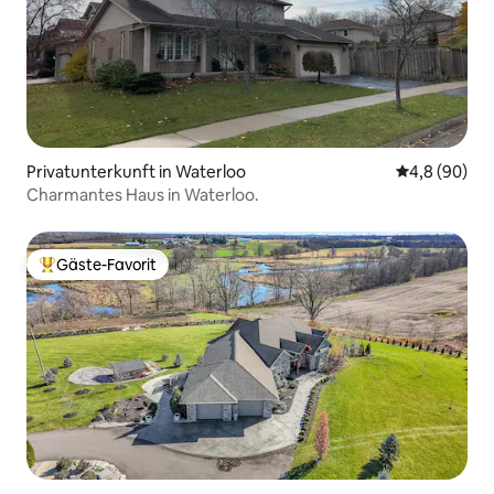
Privatunterkunft in Waterloo
Durchschnitt
4,8 (90)
Charmantes Haus in Waterloo.
Gäste-Favorit
Beliebter Gäste-Favorit.