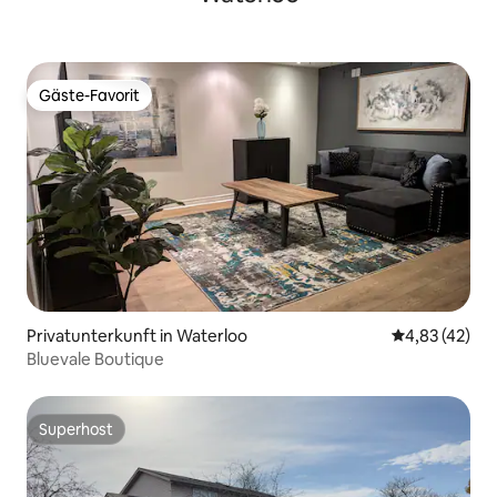
Gäste-Favorit
Gäste-Favorit
Privatunterkunft in Waterloo
Durchschnitt
4,83 (42)
Bluevale Boutique
Superhost
Superhost