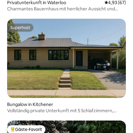
Privatunterkunft in Waterloo
Durchschnittl
4,93 (67)
Charmantes Bauernhaus mit herrlicher Aussicht und
Whirlpool
Superhost
Superhost
Bungalow in Kitchener
Vollständig private Unterkunft mit 5 Schlafzimmern,
großem eingezäuntem Garten + Parkplatz
Gäste-Favorit
Beliebter Gäste-Favorit.