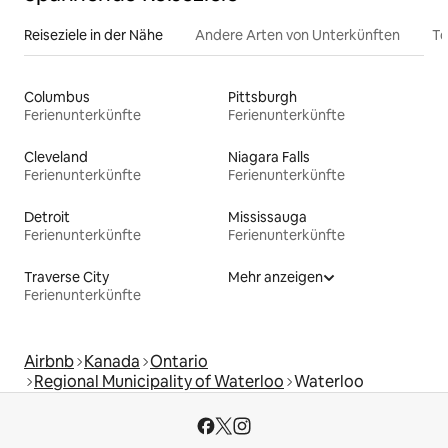
Reiseziele in der Nähe
Andere Arten von Unterkünften
To
Columbus
Pittsburgh
Ferienunterkünfte
Ferienunterkünfte
Cleveland
Niagara Falls
Ferienunterkünfte
Ferienunterkünfte
Detroit
Mississauga
Ferienunterkünfte
Ferienunterkünfte
Traverse City
Mehr anzeigen
Ferienunterkünfte
Airbnb
Kanada
Ontario
Regional Municipality of Waterloo
Waterloo