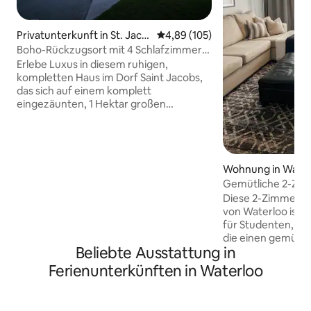
Privatunterkunft in St. Jaco
Durchschnittliche Bewertung: 4
4,89 (105)
bs
Boho-Rückzugsort mit 4 Schlafzimmern:
Whirlpool, Sauna-Oase & Spa
Erlebe Luxus in diesem ruhigen,
kompletten Haus im Dorf Saint Jacobs,
das sich auf einem komplett
eingezäunten, 1 Hektar großen
Grundstück befindet, das Privatsphäre
bietet. Es verfügt über drei
Schlafzimmer: 1 Kingsize-Bett, 1
Queensize-Bett, 2 Einzelbetten,
Wohnung in Water
Doppelbett mit Büro. Das Haus verfügt
über zwei Wohnzimmer, zwei
Gemütliche 2-Zi
Badezimmer und eine gut ausgestattete
Parkplatz
Diese 2-Zimmer-
Küche. Das Highlight ist die
von Waterloo ist e
Rückzugsoase mit Whirlpool, Sauna und
für Studenten, Ber
Außendusche. Genieße Spa-ähnliche
die einen gemütl
Badezimmer mit Regenduschen und
Beliebte Ausstattung in
suchen. Ihre erstk
eine private Terrasse im Freien.
sich in einer seh
Ferienunterkünften in Waterloo
Restaurants und
Starbucks 1 Block entfer
Unterhaltungsmöglichkeiten in der
Fitness liegt 2 Blo
Nähe machen deinen erholsamen
Laurier University