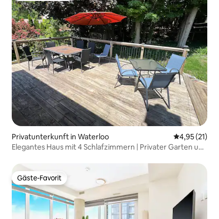
Privatunterkunft in Waterloo
Durchschnitt
4,95 (21)
Elegantes Haus mit 4 Schlafzimmern | Privater Garten und
Zugang zum Wanderweg
Gäste-Favorit
Gäste-Favorit