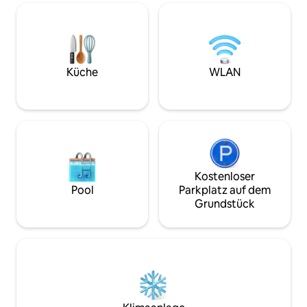
Kurzurlaub noch schöner!
Conestoga College
Universität von Wa
Innenstadt von Wa
(6 km) Öffentliche Verkehrsmittel einen
Block entfernt Über 20 Restaurants in
einem Umkreis von
Küche
WLAN
von der Schnellstr
Kostenloser
Pool
Parkplatz auf dem
Grundstück