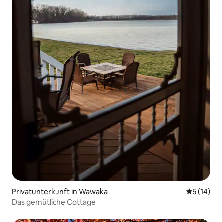
Privatunterkunft in Wawaka
Durchschn
5 (14)
Das gemütliche Cottage