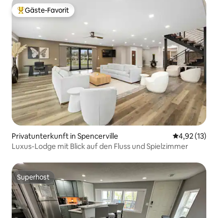
Gäste-Favorit
Beliebter Gäste-Favorit.
Privatunterkunft in Spencerville
Durchschnitt
4,92 (13)
Luxus-Lodge mit Blick auf den Fluss und Spielzimmer
Superhost
Superhost