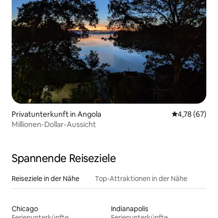
Privatunterkunft in Angola
Durchschnitt
4,78 (67)
Millionen-Dollar-Aussicht
Spannende Reiseziele
Reiseziele in der Nähe
Top-Attraktionen in der Nähe
Chicago
Indianapolis
Ferienunterkünfte
Ferienunterkünfte