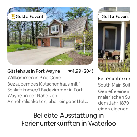
Gäste-Favorit
Gäste-Favorit
Beliebter Gäste-Favorit.
Gäste-Favorit
Gästehaus in Fort Wayne
Durchschnittliche Bewertung: 4
4,99 (204)
Willkommen in Pine Cone
Ferienunterkunft 
Bezauberndes Kutschenhaus mit 1
South Main Suite 
Schlafzimmer/1 Badezimmer in Fort
Auburn
Genieße einen Auf
Wayne, in der Nähe von
malerischen Suite,
Annehmlichkeiten, aber eingebettet
dem Jahr 1870 ang
inmitten von Bäumen und Wildtieren für
einen eigenen Ein
Privatsphäre und Gelassenheit. Dieser
Beliebte Ausstattung in
führt die Gäste in
Raum im zweiten Stock liegt nur wenige
das ein großes Bet
Ferienunterkünften in Waterloo
Minuten von der Innenstadt, Parkview
Fernseher hat und 
und PFW entfernt und liegt dennoch auf
ausgestatteten Kü
einem ruhigen 2 Hektar großen