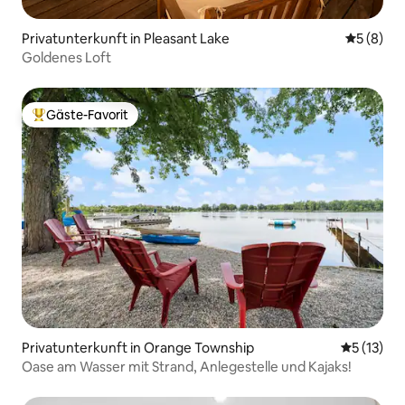
Privatunterkunft in Pleasant Lake
Durchschn
5 (8)
Goldenes Loft
Gäste-Favorit
Beliebter Gäste-Favorit.
Privatunterkunft in Orange Township
Durchschn
5 (13)
Oase am Wasser mit Strand, Anlegestelle und Kajaks!