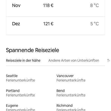
Nov
118 €
8 °C
Dez
121 €
5 °C
Spannende Reiseziele
Reiseziele in der Nähe
Andere Arten von Unterkünften
To
Seattle
Vancouver
Ferienunterkünfte
Ferienunterkünfte
Portland
Bend
Ferienunterkünfte
Ferienunterkünfte
Eugene
Richmond
Ferienunterkünfte
Ferienunterkünfte