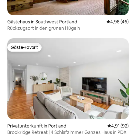
Gästehaus in Southwest Portland
Durchschnittl
4,98 (46)
Rückzugsort in den grünen Hügeln
Gäste-Favorit
Gäste-Favorit
Privatunterkunft in Portland
Durchschnitt
4,91 (92)
Brookridge Retreat | 4 Schlafzimmer Ganzes Haus in PDX