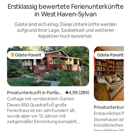
Erstklassig bewertete Ferienunterkünfte
in West Haven-Sylvan
Gäste sind sich einig: Diese Unterkünfte werden
aufgrund ihrer Lage, Sauberkeit und weiteren
Aspekten hoch bewertet.
Gäste-Favorit
Gäste-Favorit
Beliebter Gäste-Favorit.
Gäste-Favorit
Privatunterkunft in Portlan
Durchschnittliche Bewertung: 4
4,99 (289)
d
Cottage mit verstecktem Garten
Dieses 850 Quadratfuß große
Privatunterkunft i
Ferienhaus ist ein Jahrhundert alt,
d
Erstaunliches Port
wurde aber vor 12 Jahren mit
Zuhause
Stonehaven ist ein
zeitgemäßer Einrichtung komplett
künstlerisches Zu
renoviert, was ihm ein zeitgemäßes (und
bewaldeten West Hi