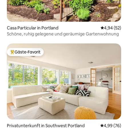
Casa Particular in Portland
Durchschnittl
4,94 (52)
Schöne, ruhig gelegene und geräumige Gartenwohnung
Gäste-Favorit
Beliebter Gäste-Favorit.
Privatunterkunft in Southwest Portland
Durchschnittl
4,99 (76)