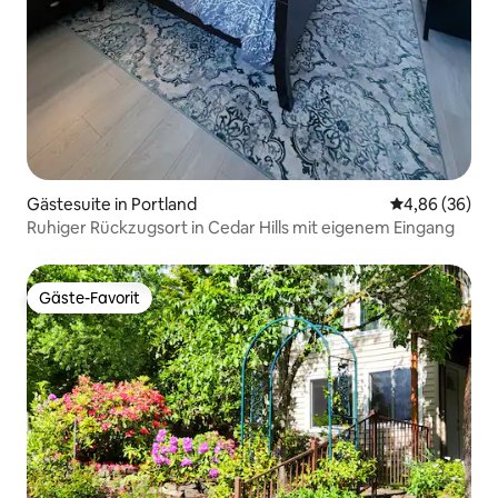
Gästesuite in Portland
Durchschnittl
4,86 (36)
Ruhiger Rückzugsort in Cedar Hills mit eigenem Eingang
Gäste-Favorit
Gäste-Favorit