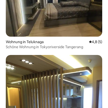
Wohnung in Teluknaga
Durchschni
4,8 (5)
Schöne Wohnung in Tokyoriverside Tangerang