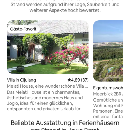
Strand werden aufgrund ihrer Lage, Sauberkeit und
weiterer Aspekte hoch bewertet.
Gäste-Favorit
Gäste-Favorit
Villa in Cijulang
Durchschnittliche Bewertung: 
4,89 (37)
Melati House, eine wunderschöne Villa in
Eigentumswohnun
Batukaras
Das Melati House ist ein charmantes,
matan Penjaringa
Meerblick 2BR Apt
ästhetisches und modernes Haus und
Indah Kapuk
Gemütliche und s
Joglo, ideal für einen glücklichen,
Wohnung mit Meerb
entspannten und privaten Urlaub für
Personen. Eine sehr schöne Unterkunft
deine Familie oder für das
mit einer fantasti
Zusammenkommen von Gruppen
Beliebte Ausstattung in Ferienhäusern
Einrichtungen wi
deiner Freunde. In einem ummauerten
Fitnessraum, Saun