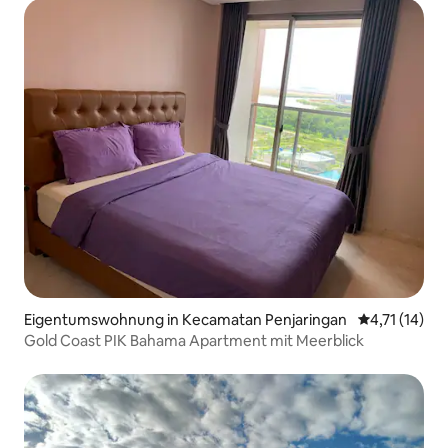
Eigentumswohnung in Kecamatan Penjaringan
Durchschnitt
4,71 (14)
Gold Coast PIK Bahama Apartment mit Meerblick