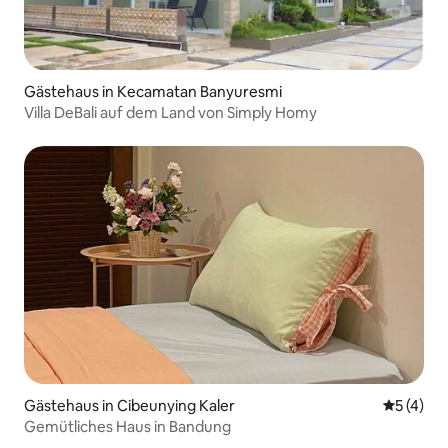
Gästehaus in Kecamatan Banyuresmi
Villa DeBali auf dem Land von Simply Homy
Gästehaus in Cibeunying Kaler
Durchsch
5 (4)
Gemütliches Haus in Bandung