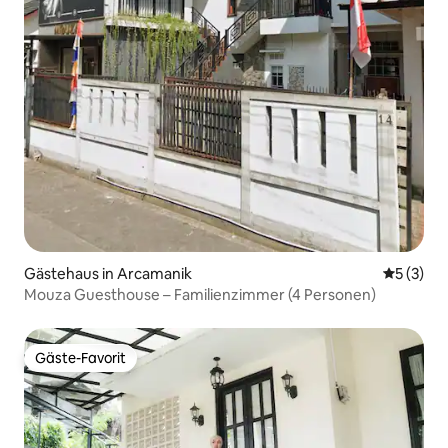
Gästehaus in Arcamanik
Durchsch
5 (3)
Mouza Guesthouse – Familienzimmer (4 Personen)
Gäste-Favorit
Gäste-Favorit