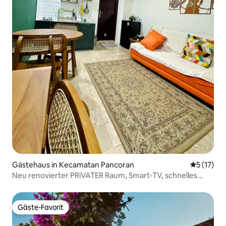
Gästehaus in Kecamatan Pancoran
Durchschn
5 (17)
Neu renovierter PRiVATER Raum, Smart-TV, schnelles
WLAN
Gäste-Favorit
Gäste-Favorit