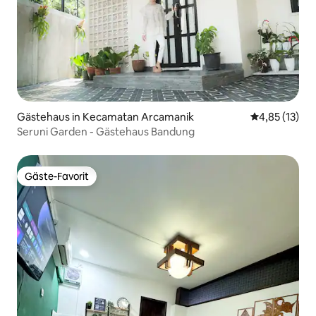
Gästehaus in Kecamatan Arcamanik
Durchschnitt
4,85 (13)
Seruni Garden - Gästehaus Bandung
Gäste-Favorit
Gäste-Favorit