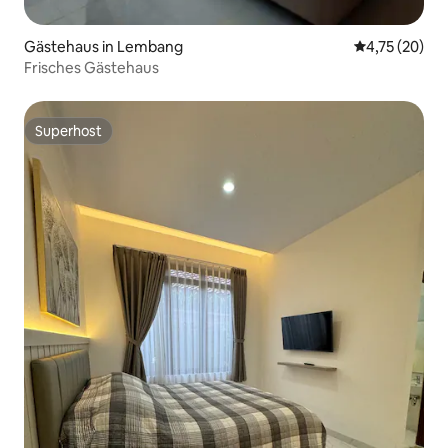
Gästehaus in Lembang
Durchschnitt
4,75 (20)
Frisches Gästehaus
Superhost
Superhost