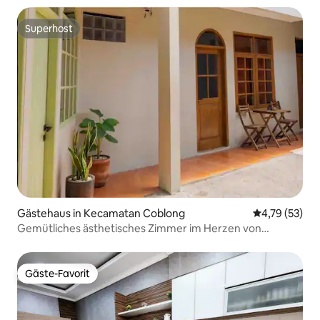
Superhost
Superhost
Gästehaus in Kecamatan Coblong
Durchschnitt
4,79 (53)
Gemütliches ästhetisches Zimmer im Herzen von
Bandung City
Gäste-Favorit
Gäste-Favorit