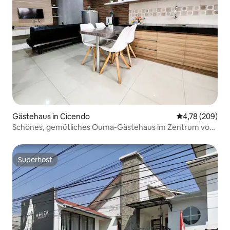
Gästehaus in Cicendo
Durchschnittli
4,78 (209)
Schönes, gemütliches Ouma-Gästehaus im Zentrum von
Bandung
Superhost
Superhost