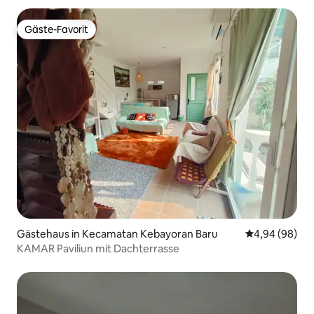
Gäste-Favorit
Gäste-Favorit
Gästehaus in Kecamatan Kebayoran Baru
Durchschnittl
4,94 (98)
KAMAR Paviliun mit Dachterrasse