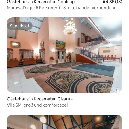
Gästehaus in Kecamatan Coblong
Durchschnitt
4,85 (13)
MarawaDago (6 Personen) - 3 miteinander verbundene
Zimmer
Superhost
Superhost
Gästehaus in Kecamatan Cisarua
Villa SM, groß und komfortabel