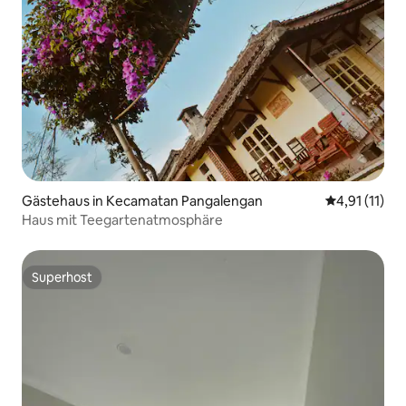
Gästehaus in Kecamatan Pangalengan
Durchschnitt
4,91 (11)
Haus mit Teegartenatmosphäre
Superhost
Superhost