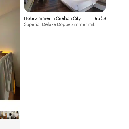
Hotelzimmer in Cirebon City
Durchschnittlich
5 (5)
Superior Deluxe Doppelzimmer mit
Frühstück in Cirebon