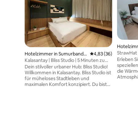
Hotelzim
nyileukan
StrawHat 
Hotelzimmer in Sumurbandu
Durchschnittliche Bew
4,83 (36)
marokkan
Erleben S
ng
Kalasantay | Bliss Studio | 5 Minuten zu
spezielle
Fuß nach Braga
Dein stilvoller urbaner Hub: Bliss Studio!
die Wärm
Willkommen in Kalasantay. Bliss Studio ist
Atmosphä
für müheloses Stadtleben und
Gewächsh
maximalen Komfort konzipiert. Du bist
Fenster v
nur 5 Gehminuten von der Braga Street
gemütlich
und den besten Cafés der Stadt entfernt
mit der F
– lebe stilvoll, ohne den Stress Ideal für
ein warme
junge Berufstätige und digitale
von einer
Nomad:innen. Genieße dein schickes
Gewächsh
Studio mit einem Queensize-Bett,
Lage in d
Klimaanlage, schnellem WLAN und
Moschee,
eigenem Bad. Tolles Design trifft auf
gibt auch 
einfachen Zugang zur Stadt (Hinweis: