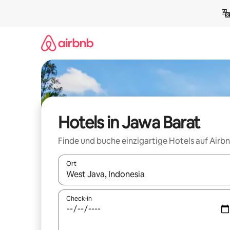
Zu
Inhalten
springen
Hotels in Jawa Barat
Finde und buche einzigartige Hotels auf Airb
Ort
Wenn Ergebnisse verfügbar sind, navigiere mit d
Check-in