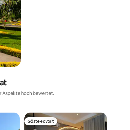
at
rer Aspekte hoch bewertet.
Hotelzim
Gäste-Favorit
Superho
Gäste-Favorit
Superho
Standard