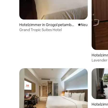
Hotelzimmer in Grogol petambur
Neue Unterkunft
Neu
an
Grand Tropic Suites Hotel
Hotelzim
Lavender V
Hotelzim