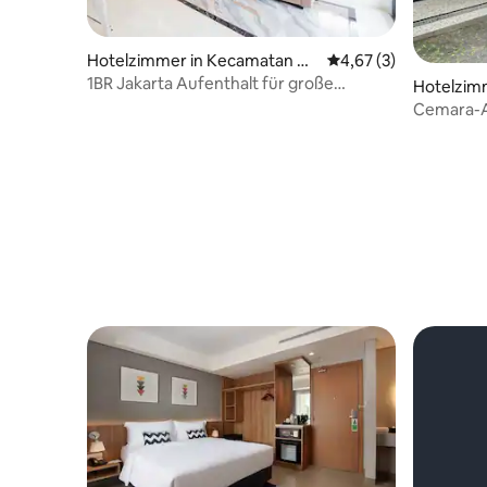
Hotelzimmer in Kecamatan Gr
Durchschnittliche Be
4,67 (3)
ogol petamburan
1BR Jakarta Aufenthalt für große
Hotelzim
Gruppen! mit Dachcafé
Cemara-As