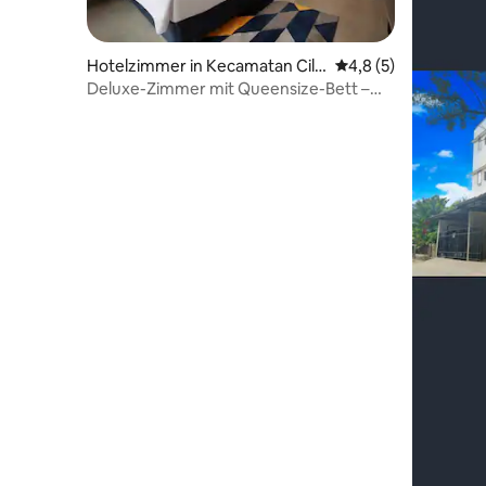
Hotelzimmer in Kecamatan Cila
Durchschnittliche B
4,8 (5)
ndak
Deluxe-Zimmer mit Queensize-Bett –
nur Zimmer