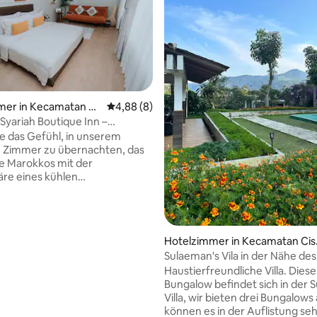
mer in Kecamatan Pa
Durchschnittliche Bewertung: 4,88 von 5,
4,88 (8)
Syariah Boutique Inn –
ertung: 4,83 von 5, 36 Bewertungen
ische Ruhe
ie das Gefühl, in unserem
n Zimmer zu übernachten, das
e Marokkos mit der
re eines kühlen
auses durch ein großes
or Ihrem Bett verbindet. Im
en Sitzbereich können Sie sich
amilie unterhalten, während Sie
Hotelzimmer in Kecamatan Cis
s Getränk genießen, begleitet
rua
Sulaeman's Vila in der Nähe de
 hydroponischen
Safari Zoo (B-Zimmer)
Haustierfreundliche Villa. Diese
ausbrise um Sie herum. Die
Bungalow befindet sich in der
er Nähe der Al-Jabbar-
Villa, wir bieten drei Bungalows 
 UIN-Campus, UMM, STIKES. Es
können es in der Auflistung se
ein Café, das eine Vielzahl von