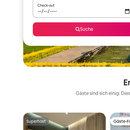
Check-out
Suche
E
Gäste sind sich einig: Di
Superhost
Gäste-Fa
Superhost
Gäste-Fa