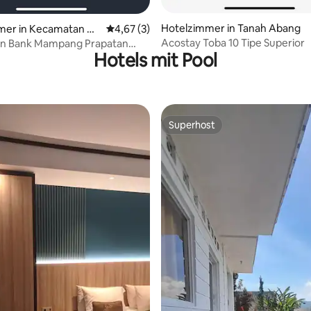
Hotelzimmer in Tanah Abang
mer in Kecamatan M
Durchschnittliche Bewertung: 4,67 von 5,
4,67 (3)
rapatan
Acostay Toba 10 Tipe Superior
lan Bank Mampang Prapatan
Hotels mit Pool
Superhost
Superhost