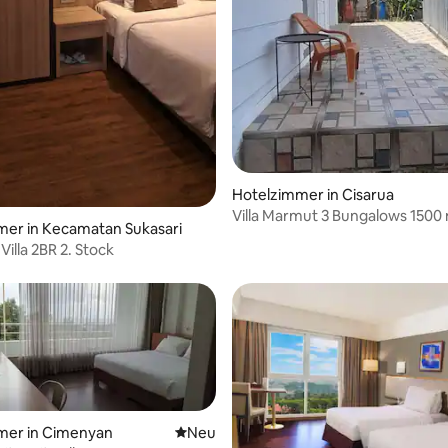
Hotelzimmer in Cisarua
Villa Marmut 3 Bungalows 1500
mer in Kecamatan Sukasari
dem Teegarten
illa 2BR 2. Stock
mer in Cimenyan
Neue Unterkunft
Neu