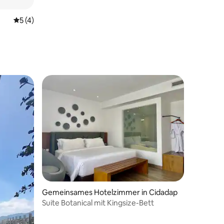
Durchschnittliche Bewertung: 5 von 5, 4 Bewertungen
5 (4)
 3 Bewertungen
Gemeinsames Hotelzimmer in Cidadap
Suite Botanical mit Kingsize-Bett