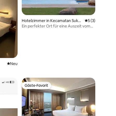
 4 Bewertungen
Hotelzimmer in Kecamatan Sukat
Durchschnittlich
5 (3)
ani
Ein perfekter Ort für eine Auszeit vom
Stadtleben.
Neue Unterkunft
Neu
Gäste-Favorit
Gäste-Favorit