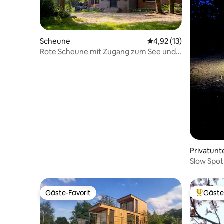
Scheune
Durchschnittliche Be
4,92 (13)
Rote Scheune mit Zugang zum See und
Sauna
Privatunt
Slow Spot
Gäste-Favorit
Gäste
Gäste-Favorit
Beliebte