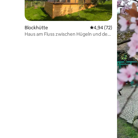
Blockhütte
Durchschnittliche Bew
4,94 (72)
Haus am Fluss zwischen Hügeln und dem
Noteć-Urwald