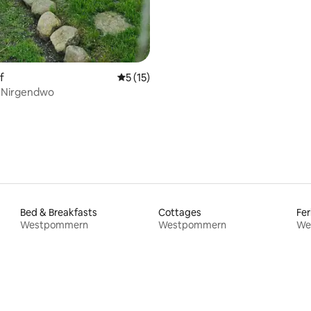
f
Durchschnittliche Bewertung: 5 von 5, 
5 (15)
m Nirgendwo
Bed & Breakfasts
Cottages
Fer
Westpommern
Westpommern
We