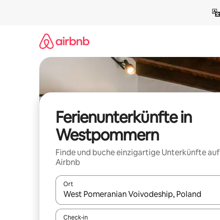
Zu
Inhalten
springen
Ferienunterkünfte in
Westpommern
Finde und buche einzigartige Unterkünfte auf
Airbnb
Ort
Wenn Ergebnisse verfügbar sind, navigiere mit d
Check-in