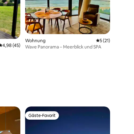
Wohnung
Durchschnittliche
5 (21)
Durchschnittliche Bewertung: 4,98 von 5, 45 Bewertungen
4,98 (45)
Wave Panorama – Meerblick und SPA
15 Bewertungen
Gäste-Favorit
Gäste-Favorit