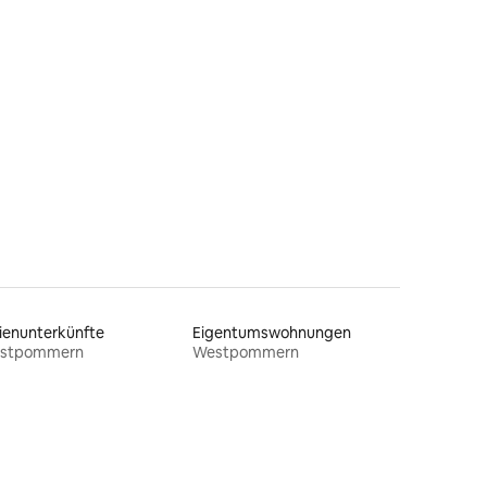
15 Bewertungen
ienunterkünfte
Eigentumswohnungen
stpommern
Westpommern