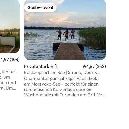
Wohnun
Gäste-Favorit
Gäste-F
Gäste-Favorit
Gäste-F
Hanza To
Eine exkl
Panorama
Design, 
und der 
eine Atm
und eine
Außerdem findes
Planschb
33 Bewertungen
urchschnittliche Bewertung: 4,97 von 5, 108 Bewertungen
4,97 (108)
der Entspannu
Privatunterkunft
Durchschnittliche Bew
4,87 (268)
Whirlpoo
, der aus
Sicherhe
Rückzugsort am See | Strand, Dock &
e, um
Sicherheit r
Ruderboot
Charmantes ganzjähriges Haus direkt
ehen und
perfekte 
am Morzycko-See – perfekt für einen
ern. Um
romantis
romantischen Kurzurlaub oder ein
n zu
ein Mädc
Wochenende mit Freunden am Grill. Voll
r Ruhe
und Luxu
ausgestattet und beheizt, bietet es
rn in
Komfort zu jeder Jahreszeit. Der See
schen
befindet sich in einer ruhigen Zone,
 für ein
sodass Sie sich ohne Motorboote oder
nen
Jetskis entspannen können. Ein
reunden.
Ruderboot und ein Kajak sind inbegriffen.