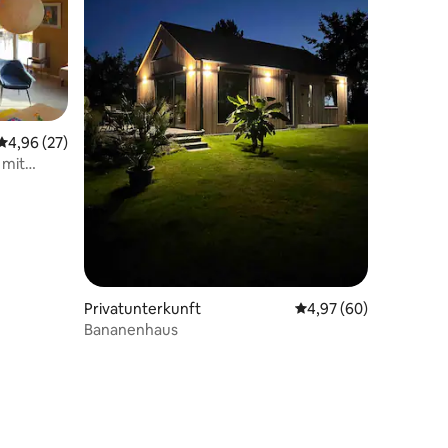
Durchschnittliche Bewertung: 4,96 von 5, 27 Bewertungen
4,96 (27)
 mit
Privatunterkunft
Durchschnittliche Be
4,97 (60)
Bananenhaus