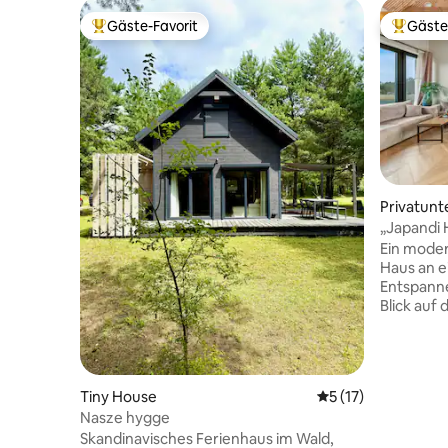
Gäste-Favorit
Gäste
Beliebter Gäste-Favorit.
Beliebte
Privatunt
„Japandi 
auf die N
Ein modern
Haus an e
Entspann
Blick auf
Terrasse 
ermöglich
zu genieße
komfortab
Tiny House
Durchschnittliche
5 (17)
eingezäun
Nasze hygge
Privatsphä
Skandinavisches Ferienhaus im Wald,
Entspannu