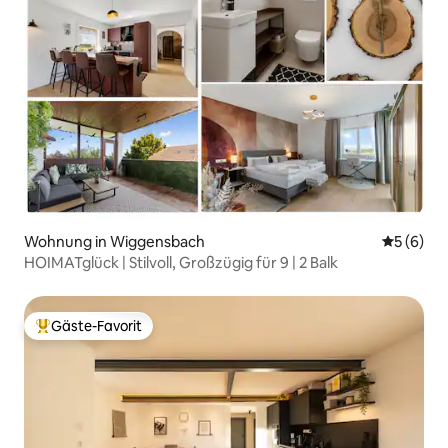
Wohnung in Wiggensbach
Durchschn
5 (6)
HOIMATglück | Stilvoll, Großzügig für 9 | 2 Balk
Gäste-Favorit
Beliebter Gäste-Favorit.