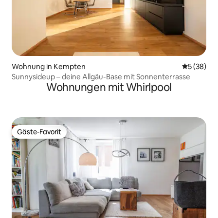
Wohnung in Kempten
Durchschni
5 (38)
Sunnysideup – deine Allgäu-Base mit Sonnenterrasse
Wohnungen mit Whirlpool
Gäste-Favorit
Gäste-Favorit