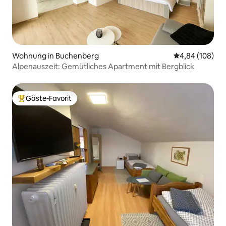
Wohnung in Buchenberg
Durchschnittli
4,84 (108)
Alpenauszeit: Gemütliches Apartment mit Bergblick
Gäste-Favorit
Beliebter Gäste-Favorit.