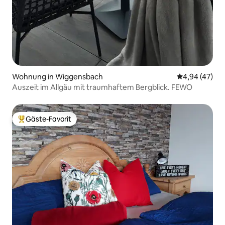
Wohnung in Wiggensbach
Durchschnittl
4,94 (47)
Auszeit im Allgäu mit traumhaftem Bergblick. FEWO
Gäste-Favorit
Beliebter Gäste-Favorit.