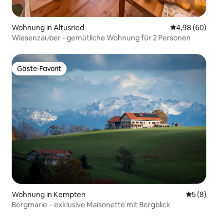
Wohnung in Altusried
Durchschnittl
4,98 (60)
Wiesenzauber - gemütliche Wohnung für 2 Personen
Gäste-Favorit
Gäste-Favorit
Wohnung in Kempten
Durchschn
5 (8)
Bergmarie – exklusive Maisonette mit Bergblick