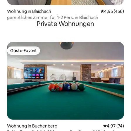
Wohnung in Blaichach
Durchschnittli
4,95 (456)
gemütliches Zimmer für 1-2 Pers. in Blaichach
Private Wohnungen
Gäste-Favorit
Gäste-Favorit
Wohnung in Buchenberg
Durchschnitt
4,97 (74)