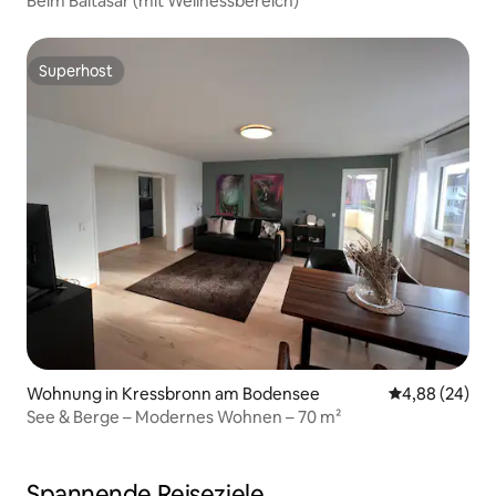
Beim Baltasar (mit Wellnessbereich)
Superhost
Superhost
Wohnung in Kressbronn am Bodensee
Durchschnittl
4,88 (24)
See & Berge – Modernes Wohnen – 70 m²
Spannende Reiseziele