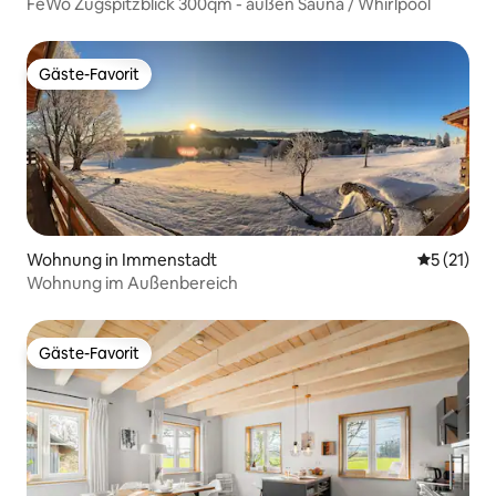
FeWo Zugspitzblick 300qm - außen Sauna / Whirlpool
Gäste-Favorit
Gäste-Favorit
Wohnung in Immenstadt
Durchschn
5 (21)
Wohnung im Außenbereich
Gäste-Favorit
Gäste-Favorit