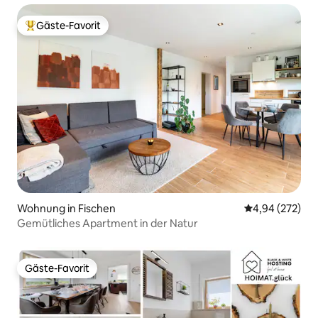
Gäste-Favorit
Beliebter Gäste-Favorit.
Wohnung in Fischen
Durchschnittli
4,94 (272)
Gemütliches Apartment in der Natur
Gäste-Favorit
Gäste-Favorit