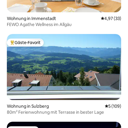
Wohnung in Immenstadt
Durchschnitt
4,97 (33)
FEWO Agathe Wellness im Allgäu
Gäste-Favorit
Beliebter Gäste-Favorit.
Wohnung in Sulzberg
Durchschnit
5 (109)
80m² Ferienwohnung mit Terrasse in bester Lage