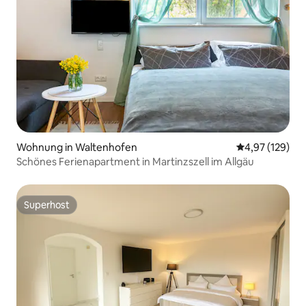
Wohnung in Waltenhofen
Durchschnittl
4,97 (129)
Schönes Ferienapartment in Martinzszell im Allgäu
Superhost
Superhost