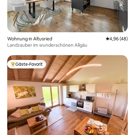
Wohnung in Altusried
Durchschnittl
4,96 (48)
Landzauber im wunderschönen Allgäu
Gäste-Favorit
Beliebter Gäste-Favorit.