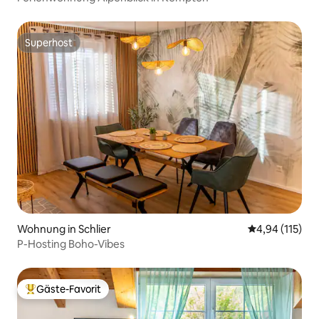
Superhost
Superhost
Wohnung in Schlier
Durchschnittl
4,94 (115)
P-Hosting Boho-Vibes
Gäste-Favorit
Beliebter Gäste-Favorit.