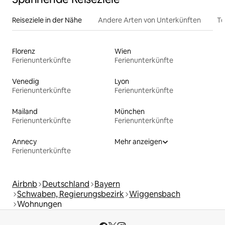
Reiseziele in der Nähe
Andere Arten von Unterkünften
To
Florenz
Wien
Ferienunterkünfte
Ferienunterkünfte
Venedig
Lyon
Ferienunterkünfte
Ferienunterkünfte
Mailand
München
Ferienunterkünfte
Ferienunterkünfte
Annecy
Mehr anzeigen
Ferienunterkünfte
Airbnb
Deutschland
Bayern
Schwaben, Regierungsbezirk
Wiggensbach
Wohnungen