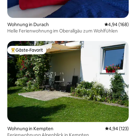
Wohnung in Durach
Durchschnittli
4,94 (168)
Helle Ferienwohnung im Oberallgäu zum Wohlfühlen
Gäste-Favorit
Beliebter Gäste-Favorit.
Wohnung in Kempten
Durchschnittl
4,94 (123)
Ferienwohnung Alpenblick in Kempten