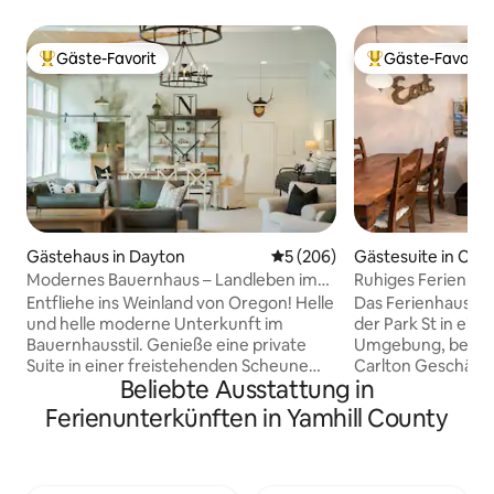
Gäste-Favorit
Gäste-Favorit
Beliebter Gäste-Favorit.
Beliebter Gäste-F
Gästehaus in Dayton
Durchschnittliche Bewertung
5 (206)
Gästesuite in Carl
Modernes Bauernhaus – Landleben im
Ruhiges Ferienhau
Weinland.
Entfliehe ins Weinland von Oregon! Helle
Das Ferienhaus be
und helle moderne Unterkunft im
der Park St in eine
Bauernhausstil. Genieße eine private
Umgebung, bequem
Suite in einer freistehenden Scheune
Carlton Geschäfte
Beliebte Ausstattung in
mit Blick auf eine ländliche Umgebung.
Verkostungsräum
Kingsize-Bett mit großer Master-Suite
Gemeinschaftspoo
Ferienunterkünften in Yamhill County
und privater Terrasse. Queensize-Bett in
Vom Eigentümer b
einem schönen 2. Schlafzimmer. Die
Ferienhaus verfüg
Mietwohnung hat einen separaten
eine voll ausgesta
Eingang in einem eigenen Gebäude. Ein
großes Wohnzimme