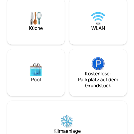
1800sf Familien-/ Aufenthaltsraum.
Internet, Bücher 
Gemütlicher Kamin, voll ausgestattete
privaten Garten. D
Küche, Waschmaschine und Trockner.
sich eine Wand mi
Esstisch im Freien auf der Terrasse. Nur
Es gibt KEINE Wa
eine Meile von Stoller Family und vielen
Es gibt Parkplätze
Küche
WLAN
mehr entfernt. Besitzer vor Ort, um zu
Das Ferienhaus ist
helfen
Familien, die in d
übernachten.
Kostenloser
Pool
Parkplatz auf dem
Grundstück
Klimaanlage