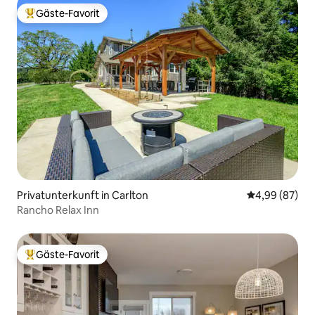
Gäste-Favorit
Beliebter Gäste-Favorit.
Privatunterkunft in Carlton
Durchschnittl
4,99 (87)
Rancho Relax Inn
Gäste-Favorit
Beliebter Gäste-Favorit.