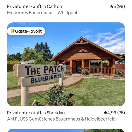
Privatunterkunft in Carlton
Durchschni
5 (98)
Modernes Bauernhaus – Whirlpool
Gäste-Favorit
Beliebter Gäste-Favorit.
Privatunterkunft in Sheridan
Durchschnittl
4,99 (75)
AM FLUSS Gemütliches Bauernhaus & Heidelbeerfeld!