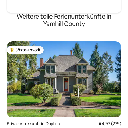
Weitere tolle Ferienunterkünfte in
Yamhill County
Gäste-Favorit
Beliebter Gäste-Favorit.
Privatunterkunft in Dayton
Durchschnittli
4,97 (279)