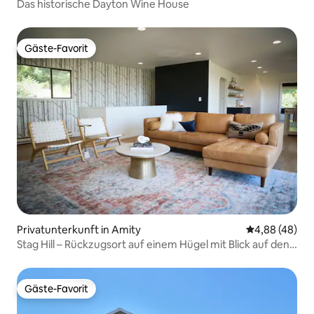
Das historische Dayton Wine House
Gäste-Favorit
Gäste-Favorit
Privatunterkunft in Amity
Durchschnittl
4,88 (48)
Stag Hill – Rückzugsort auf einem Hügel mit Blick auf den
Weinberg
Gäste-Favorit
Gäste-Favorit