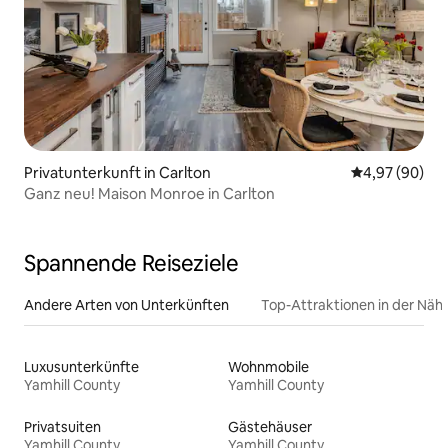
Privatunterkunft in Carlton
Durchschnittl
4,97 (90)
Ganz neu! Maison Monroe in Carlton
Spannende Reiseziele
Andere Arten von Unterkünften
Top-Attraktionen in der Näh
Luxusunterkünfte
Wohnmobile
Yamhill County
Yamhill County
Privatsuiten
Gästehäuser
Yamhill County
Yamhill County